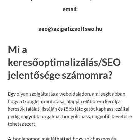
email:
seo@szigetizsoltseo.hu
Mi a
keresőoptimalizálás/SEO
jelentősége számomra?
Egy olyan szolgáltatás a weboldaladon, ami segít abban,
hogy a Google útmutatásai alapján előbbrera kerülj a
keresők találati listáján és több látogatót kaphass, ezáltal
pedig nagyobb forgalmat bonyolíthass, nagyobb bevételre
tehetsz szert.
A honlapomon már láthattad, hogy sok hasznos és