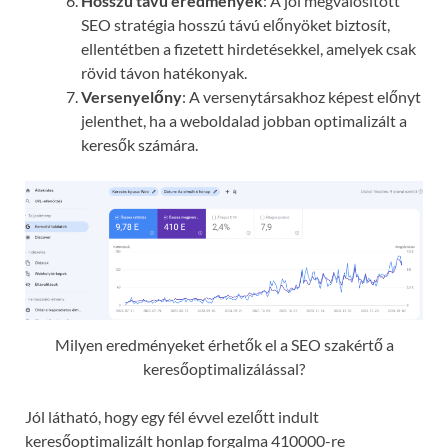
Hosszú távú eredmények
: A jól megvalósított
SEO stratégia hosszú távú előnyöket biztosít,
ellentétben a fizetett hirdetésekkel, amelyek csak
rövid távon hatékonyak.
Versenyelőny
: A versenytársakhoz képest előnyt
jelenthet, ha a weboldalad jobban optimalizált a
keresők számára.
Milyen eredményeket érhetők el a SEO szakértő a
keresőoptimalizálással?
Jól látható, hogy egy fél évvel ezelőtt indult
keresőoptimalizált honlap forgalma 410000-re