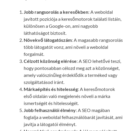
Jobb rangsorolás a keresőkben
: A weboldal
javított pozíciója a keresőmotorok találati listáin,
különösen a Google-on, ami nagyobb
láthatóságot biztosít.
Növekvő látogatószám
: A magasabb rangsorolás
több látogatót vonz, ami növeli a weboldal
forgalmát.
Célzott közönség elérése
: A SEO lehetővé teszi,
hogy pontosabban célozd meg azt a közönséget,
amely valószínűleg érdeklődik a terméked vagy
szolgáltatásod iránt.
Márkaépítés és hitelesség
: A keresőmotorok
első oldalán való megjelenés növeli a márka
ismertségét és hitelességét.
Jobb felhasználói élmény
: A SEO magában
foglalja a weboldal felhasználóbarát javítását, ami
javítja a látogatói élményt.