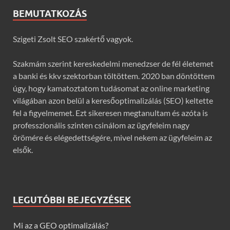
BEMUTATKOZÁS
Szigeti Zsolt SEO szakértő vagyok.
Szakmám szerint kereskedelmi menedzser de fél életemet
a banki és kkv szektorban töltöttem. 2020 ban döntöttem
úgy, hogy kamatoztatom tudásomat az online marketing
világában azon belül a keresőoptimalizálás (SEO) keltette
fel a figyelmemet. Ezt sikeresen megtanultam és azóta is
professzionális szinten csinálom az ügyfeleim nagy
örömére és elégedettségére, mivel nekem az ügyfeleim az
elsők.
LEGUTÓBBI BEJEGYZÉSEK
Mi az a GEO optimalizálás?