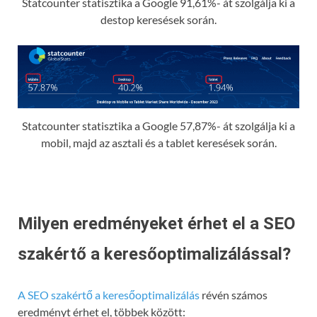
Statcounter statisztika a Google 91,61%- át szolgálja ki a
destop keresések során.
Statcounter statisztika a Google 57,87%- át szolgálja ki a
mobil, majd az asztali és a tablet keresések során.
Milyen eredményeket érhet el a SEO
szakértő a keresőoptimalizálással?
A SEO szakértő a keresőoptimalizálás
révén számos
eredményt érhet el, többek között: