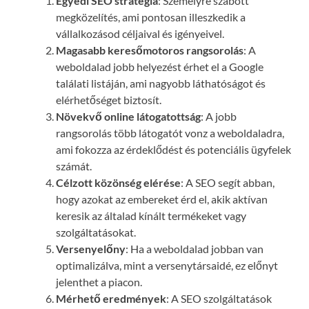
Egyedi SEO stratégia
: Személyre szabott
megközelítés, ami pontosan illeszkedik a
vállalkozásod céljaival és igényeivel.
Magasabb keresőmotoros rangsorolás
: A
weboldalad jobb helyezést érhet el a Google
találati listáján, ami nagyobb láthatóságot és
elérhetőséget biztosít.
Növekvő online látogatottság
: A jobb
rangsorolás több látogatót vonz a weboldaladra,
ami fokozza az érdeklődést és potenciális ügyfelek
számát.
Célzott közönség elérése
: A SEO segít abban,
hogy azokat az embereket érd el, akik aktívan
keresik az általad kínált termékeket vagy
szolgáltatásokat.
Versenyelőny
: Ha a weboldalad jobban van
optimalizálva, mint a versenytársaidé, ez előnyt
jelenthet a piacon.
Mérhető eredmények
: A SEO szolgáltatások