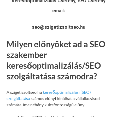
Keresőoptimalizálás Csetény, SEO Csetény
email:
seo@szigetizsoltseo.hu
Milyen előnyöket ad a SEO
szakember
keresőoptimalizálás/SEO
szolgáltatása számodra?
A szigetizsoltseo.hu
keresőoptimalizálási (SEO)
szolgáltatása
számos előnyt kínálhat a vállalkozásod
számára, íme néhány kulcsfontosságú előny: