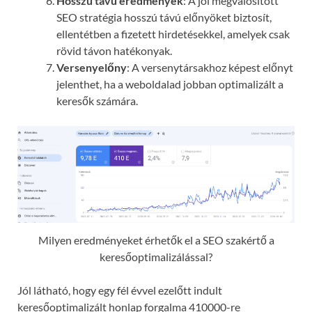
Hosszú távú eredmények
: A jól megvalósított
SEO stratégia hosszú távú előnyöket biztosít,
ellentétben a fizetett hirdetésekkel, amelyek csak
rövid távon hatékonyak.
Versenyelőny
: A versenytársakhoz képest előnyt
jelenthet, ha a weboldalad jobban optimalizált a
keresők számára.
Milyen eredményeket érhetők el a SEO szakértő a
keresőoptimalizálással?
Jól látható, hogy egy fél évvel ezelőtt indult
keresőoptimalizált honlap forgalma 410000-re