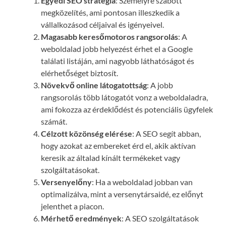
Egyedi SEO stratégia
: Személyre szabott
megközelítés, ami pontosan illeszkedik a
vállalkozásod céljaival és igényeivel.
Magasabb keresőmotoros rangsorolás
: A
weboldalad jobb helyezést érhet el a Google
találati listáján, ami nagyobb láthatóságot és
elérhetőséget biztosít.
Növekvő online látogatottság
: A jobb
rangsorolás több látogatót vonz a weboldaladra,
ami fokozza az érdeklődést és potenciális ügyfelek
számát.
Célzott közönség elérése
: A SEO segít abban,
hogy azokat az embereket érd el, akik aktívan
keresik az általad kínált termékeket vagy
szolgáltatásokat.
Versenyelőny
: Ha a weboldalad jobban van
optimalizálva, mint a versenytársaidé, ez előnyt
jelenthet a piacon.
Mérhető eredmények
: A SEO szolgáltatások