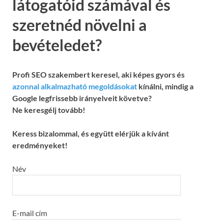
látogatóid számával és
szeretnéd növelni a
bevételedet?
Profi SEO szakembert keresel, aki képes gyors és
azonnal alkalmazható megoldásokat
kínálni, mindig a
Google legfrissebb irányelveit követve?
Ne keresgélj tovább!
Keress bizalommal, és együtt elérjük a kívánt
eredményeket!
Név
E-mail cím