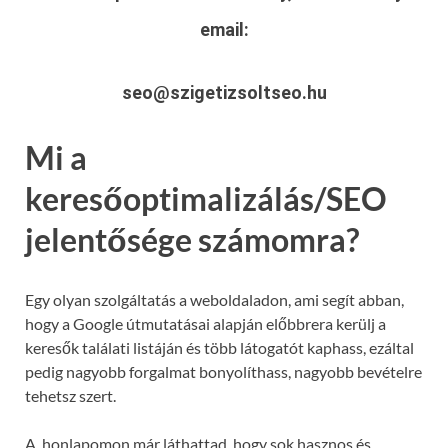
email:
seo@szigetizsoltseo.hu
Mi a
keresőoptimalizálás/SEO
jelentősége számomra?
Egy olyan szolgáltatás a weboldaladon, ami segít abban,
hogy a Google útmutatásai alapján előbbrera kerülj a
keresők találati listáján és több látogatót kaphass, ezáltal
pedig nagyobb forgalmat bonyolíthass, nagyobb bevételre
tehetsz szert.
A honlapomon már láthattad, hogy sok hasznos és