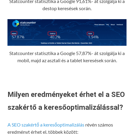
Statcounter statisztika a Google 91,61%- át szolgálja ki a
destop keresések során.
Statcounter statisztika a Google 57,87%- át szolgálja ki a
mobil, majd az asztali és a tablet keresések során.
Milyen eredményeket érhet el a SEO
szakértő a keresőoptimalizálással?
A SEO szakértő a keresőoptimalizálás
révén számos
eredményt érhet el, többek között: