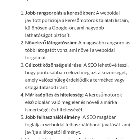
Jobb rangsorolás a keresőkben
: A weboldal
javított pozíciója a keresőmotorok találati listáin,
különösen a Google-on, ami nagyobb
láthatóságot biztosít.
Növekvő látogatószám
: A magasabb rangsorolás
több látogatót vonz, ami növeli a weboldal
forgalmát.
Célzott közönség elérése
: A SEO lehetővé teszi,
hogy pontosabban célozd meg azt a közönséget,
amely valószínűleg érdeklődik a terméked vagy
szolgáltatásod iránt.
Márkaépítés és hitelesség
: A keresőmotorok
első oldalán való megjelenés növeli a márka
ismertségét és hitelességét.
Jobb felhasználói élmény
: A SEO magában
foglalja a weboldal felhasználóbarát javítását, ami
javítja a látogatói élményt.