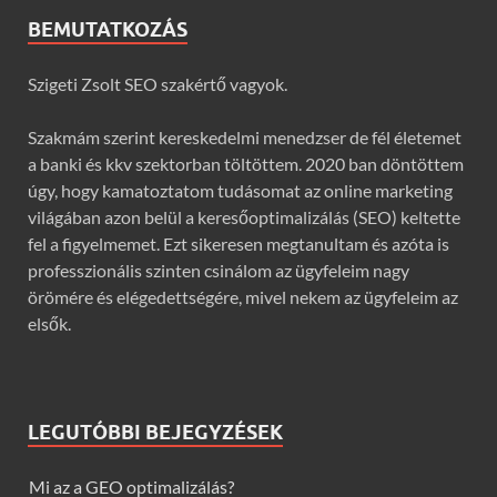
BEMUTATKOZÁS
Szigeti Zsolt SEO szakértő vagyok.
Szakmám szerint kereskedelmi menedzser de fél életemet
a banki és kkv szektorban töltöttem. 2020 ban döntöttem
úgy, hogy kamatoztatom tudásomat az online marketing
világában azon belül a keresőoptimalizálás (SEO) keltette
fel a figyelmemet. Ezt sikeresen megtanultam és azóta is
professzionális szinten csinálom az ügyfeleim nagy
örömére és elégedettségére, mivel nekem az ügyfeleim az
elsők.
LEGUTÓBBI BEJEGYZÉSEK
Mi az a GEO optimalizálás?