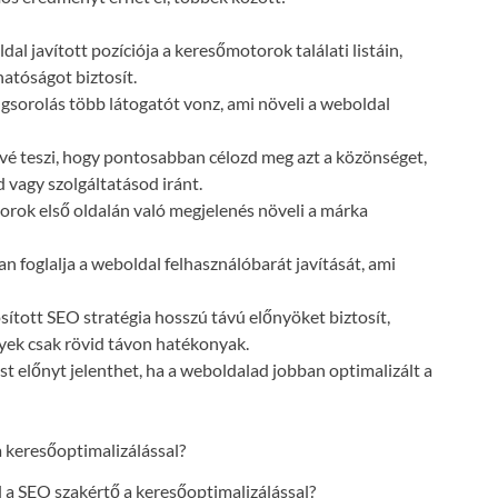
dal javított pozíciója a keresőmotorok találati listáin,
atóságot biztosít.
gsorolás több látogatót vonz, ami növeli a weboldal
vé teszi, hogy pontosabban célozd meg azt a közönséget,
 vagy szolgáltatásod iránt.
orok első oldalán való megjelenés növeli a márka
n foglalja a weboldal felhasználóbarát javítását, ami
ósított SEO stratégia hosszú távú előnyöket biztosít,
lyek csak rövid távon hatékonyak.
t előnyt jelenthet, ha a weboldalad jobban optimalizált a
a SEO szakértő a keresőoptimalizálással?