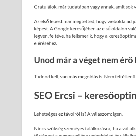
Gratulálok, már tudatában vagy annak, amit sok v
Az első lépést már megtetted, hogy weboldalad j
képest. A Google keresőjében az első oldalon val
legyen, feltéve, ha felismerik, hogy a keresőopti
eléréséhez.
Unod már a véget nem érő 
Tudnod kell, van más megoldás is. Nem feltétlenül
SEO Ercsi – keresőoptim
Lehetséges ez távolról is? A válaszom: igen.
Nincs szükség szeméyes találkozásra, ha a vállalk
történhet a megbeszélés a weboldalad és vállalk