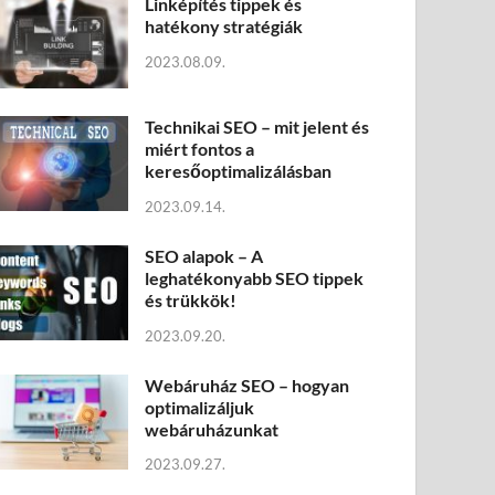
Linképítés tippek és
hatékony stratégiák
2023.08.09.
Technikai SEO – mit jelent és
miért fontos a
keresőoptimalizálásban
2023.09.14.
SEO alapok – A
leghatékonyabb SEO tippek
és trükkök!
2023.09.20.
Webáruház SEO – hogyan
optimalizáljuk
webáruházunkat
2023.09.27.