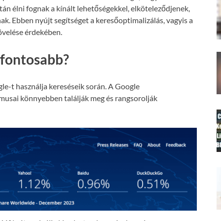
án élni fognak a kínált lehetőségekkel, elköteleződjenek,
nak. Ebben nyújt segítséget a keresőoptimalizálás, vagyis a
növelése érdekében.
gfontosabb?
le-t használja kereséseik során. A Google
tmusai könnyebben találják meg és rangsorolják