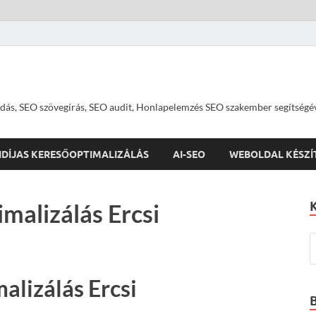
dás, SEO szövegírás, SEO audit, Honlapelemzés SEO szakember segítségé
IDÍJAS KERESŐOPTIMALIZÁLÁS
AI-SEO
WEBOLDAL KÉSZÍ
malizálás Ercsi
alizálás Ercsi