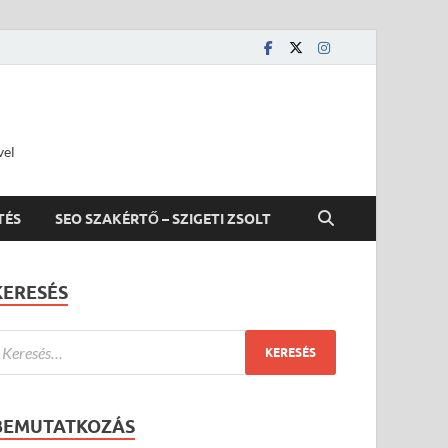
vel
TÉS
SEO SZAKÉRTŐ – SZIGETI ZSOLT
KERESÉS
BEMUTATKOZÁS