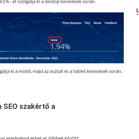
61%- át szolgálja ki a destop keresések során.
lja ki a mobil, majd az asztali és a tablet keresések során.
a SEO szakértő a
s eredményt érhet el, többek között: