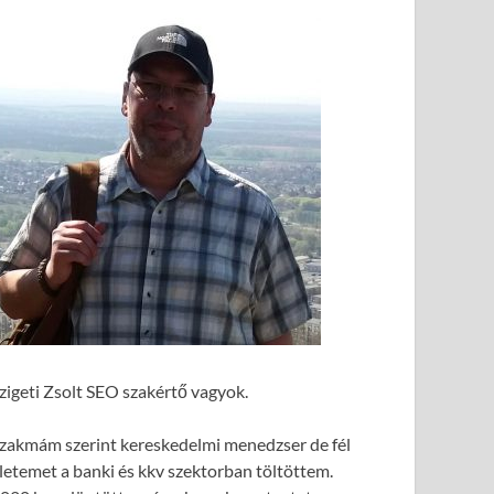
zigeti Zsolt SEO szakértő vagyok.
zakmám szerint kereskedelmi menedzser de fél
letemet a banki és kkv szektorban töltöttem.