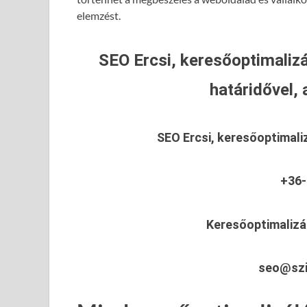
elemzést.
SEO Ercsi, keresőoptimalizá
határidővel, 
SEO Ercsi, keresőoptimali
+36-
Keresőoptimalizál
seo@szi