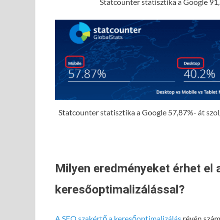
Statcounter statisztika a Google 91,
Statcounter statisztika a Google 57,87%- át szolgá
Milyen eredményeket érhet el 
keresőoptimalizálással?
A SEO szakértő a keresőoptimalizálás
révén számo