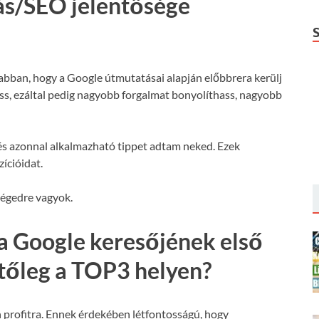
ás/SEO jelentősége
 abban, hogy a Google útmutatásai alapján előbbrera kerülj
hass, ezáltal pedig nagyobb forgalmat bonyolíthass, nagyobb
s azonnal alkalmazható tippet adtam neked. Ezek
ícióidat.
ségedre vagyok.
a Google keresőjének első
etőleg a TOP3 helyen?
 profitra. Ennek érdekében létfontosságú, hogy