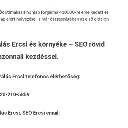
resőoptimalizált honlap forgalma 410000-re emelkedett és
lap elért helyezései is már összességében az első oldalon
lás Ercsi és környéke – SEO rövid
azonnali kezdéssel.
zálás Ercsi
telefonos elérhetőség:
20-210-5859
ás Ercsi, SEO Ercsi
email: