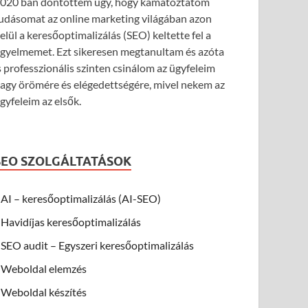
020 ban döntöttem úgy, hogy kamatoztatom
udásomat az online marketing világában azon
elül a keresőoptimalizálás (SEO) keltette fel a
igyelmemet. Ezt sikeresen megtanultam és azóta
s professzionális szinten csinálom az ügyfeleim
agy örömére és elégedettségére, mivel nekem az
gyfeleim az elsők.
SEO SZOLGÁLTATÁSOK
AI – keresőoptimalizálás (AI-SEO)
Havidíjas keresőoptimalizálás
SEO audit – Egyszeri keresőoptimalizálás
Weboldal elemzés
Weboldal készítés