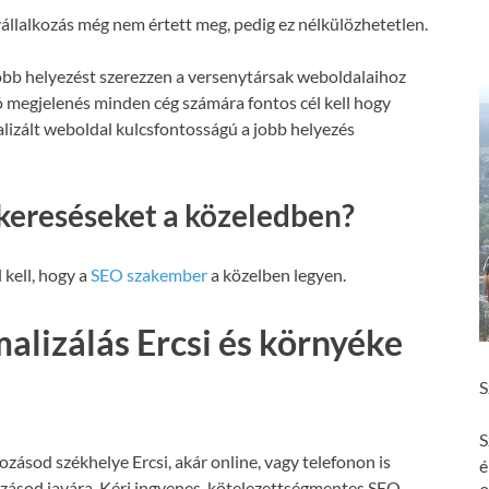
állalkozás még nem értett meg, pedig ez nélkülözhetetlen.
obb helyezést szerezzen a versenytársak weboldalaihoz
ó megjelenés minden cég számára fontos cél kell hogy
malizált weboldal kulcsfontosságú a jobb helyezés
kereséseket a közeledben?
 kell, hogy a
SEO szakember
a közelben legyen.
alizálás Ercsi és környéke
S
S
ozásod székhelye Ercsi, akár online, vagy telefonon is
é
ozásod javára. Kérj ingyenes, kötelezettségmentes SEO