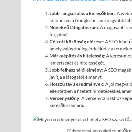
Jobb rangsorolás a keresőkben
: A webol
különösen a Google-on, ami nagyobb láth
Növekvő látogatószám
: A magasabb ran
forgalmát.
Célzott közönség elérése
: A SEO lehető
amely valószínűleg érdeklődik a terméked
Márkaépítés és hitelesség
: A keresőmot
ismertségét és hitelességét.
Jobb felhasználói élmény
: A SEO magába
javítja a látogatói élményt.
Hosszú távú eredmények
: A jól megval
ellentétben a fizetett hirdetésekkel, ame
Versenyelőny
: A versenytársakhoz képes
keresők számára.
Milyen eredményeket érhetők el 