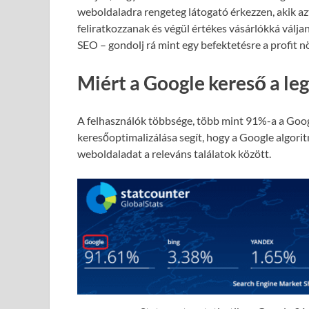
weboldaladra rengeteg látogató érkezzen, akik azt
feliratkozzanak és végül értékes vásárlókká válja
SEO – gondolj rá mint egy befektetésre a profit 
Miért a Google kereső a le
A felhasználók többsége, több mint 91%-a a Goog
keresőoptimalizálása segít, hogy a Google algori
weboldaladat a releváns találatok között.