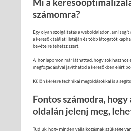
Mi a keresőoptimalizál
számomra?
Egy olyan szolgáltatás a weboldaladon, ami segít
a keresők találati listáján és több látogatót kap
bevételre tehetsz szert.
A honlapomon már láthattad, hogy sok hasznos é
megfogadásával javíthatod a keresőkben elért poz
Külön kérésre technikai megoldásokkal is a segít
Fontos számodra, hogy 
oldalán jelenj meg, leh
Tudjuk, hogy minden vállalkozásnak szüksége van