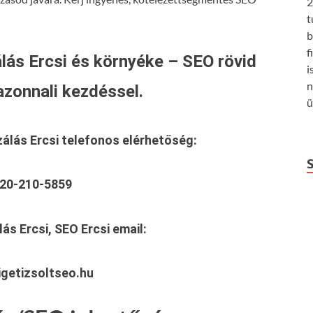
2
t
b
f
lás Ercsi és környéke – SEO rövid
i
n
azonnali kezdéssel.
ü
zálás Ercsi
telefonos elérhetőség:
20-210-5859
ás Ercsi, SEO Ercsi
email:
getizsoltseo.hu