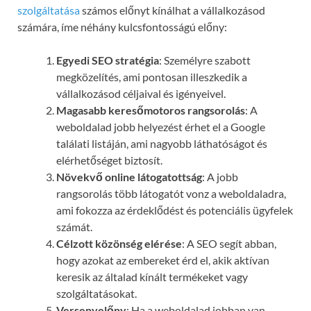
szolgáltatása
számos előnyt kínálhat a vállalkozásod
számára, íme néhány kulcsfontosságú előny:
Egyedi SEO stratégia
: Személyre szabott
megközelítés, ami pontosan illeszkedik a
vállalkozásod céljaival és igényeivel.
Magasabb keresőmotoros rangsorolás
: A
weboldalad jobb helyezést érhet el a Google
találati listáján, ami nagyobb láthatóságot és
elérhetőséget biztosít.
Növekvő online látogatottság
: A jobb
rangsorolás több látogatót vonz a weboldaladra,
ami fokozza az érdeklődést és potenciális ügyfelek
számát.
Célzott közönség elérése
: A SEO segít abban,
hogy azokat az embereket érd el, akik aktívan
keresik az általad kínált termékeket vagy
szolgáltatásokat.
Versenyelőny
: Ha a weboldalad jobban van