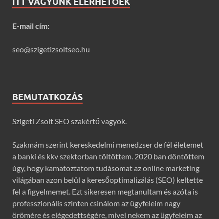
ITT VAGYUNK ELÉRHETŐEK
E-mail cím:
seo@szigetizsoltseo.hu
BEMUTATKOZÁS
Szigeti Zsolt SEO szakértő vagyok.
Szakmám szerint kereskedelmi menedzser de fél életemet
a banki és kkv szektorban töltöttem. 2020 ban döntöttem
úgy, hogy kamatoztatom tudásomat az online marketing
világában azon belül a keresőoptimalizálás (SEO) keltette
fel a figyelmemet. Ezt sikeresen megtanultam és azóta is
professzionális szinten csinálom az ügyfeleim nagy
örömére és elégedettségére, mivel nekem az ügyfeleim az