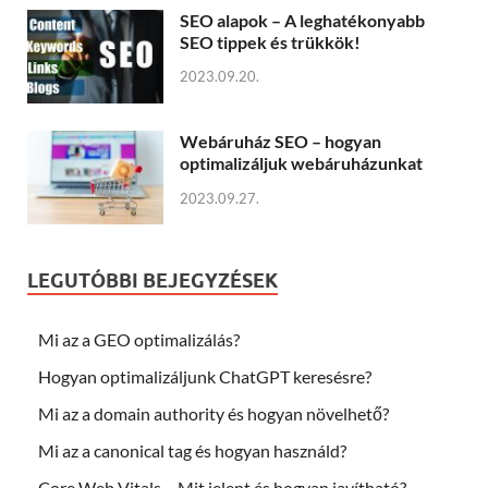
SEO alapok – A leghatékonyabb
SEO tippek és trükkök!
2023.09.20.
Webáruház SEO – hogyan
optimalizáljuk webáruházunkat
2023.09.27.
LEGUTÓBBI BEJEGYZÉSEK
Mi az a GEO optimalizálás?
Hogyan optimalizáljunk ChatGPT keresésre?
Mi az a domain authority és hogyan növelhető?
Mi az a canonical tag és hogyan használd?
Core Web Vitals – Mit jelent és hogyan javítható?