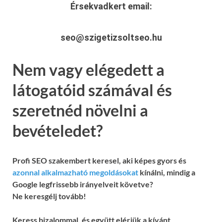
Érsekvadkert
email:
seo@szigetizsoltseo.hu
Nem vagy elégedett a
látogatóid számával és
szeretnéd növelni a
bevételedet?
Profi SEO szakembert keresel, aki képes gyors és
azonnal alkalmazható megoldásokat
kínálni, mindig a
Google legfrissebb irányelveit követve?
Ne keresgélj tovább!
Keress bizalommal, és együtt elérjük a kívánt