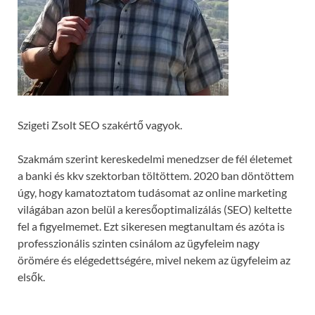
Szigeti Zsolt SEO szakértő vagyok.
Szakmám szerint kereskedelmi menedzser de fél életemet
a banki és kkv szektorban töltöttem. 2020 ban döntöttem
úgy, hogy kamatoztatom tudásomat az online marketing
világában azon belül a keresőoptimalizálás (SEO) keltette
fel a figyelmemet. Ezt sikeresen megtanultam és azóta is
professzionális szinten csinálom az ügyfeleim nagy
örömére és elégedettségére, mivel nekem az ügyfeleim az
elsők.