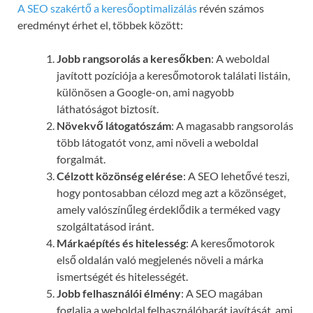
A SEO szakértő a keresőoptimalizálás
révén számos
eredményt érhet el, többek között:
Jobb rangsorolás a keresőkben
: A weboldal
javított pozíciója a keresőmotorok találati listáin,
különösen a Google-on, ami nagyobb
láthatóságot biztosít.
Növekvő látogatószám
: A magasabb rangsorolás
több látogatót vonz, ami növeli a weboldal
forgalmát.
Célzott közönség elérése
: A SEO lehetővé teszi,
hogy pontosabban célozd meg azt a közönséget,
amely valószínűleg érdeklődik a terméked vagy
szolgáltatásod iránt.
Márkaépítés és hitelesség
: A keresőmotorok
első oldalán való megjelenés növeli a márka
ismertségét és hitelességét.
Jobb felhasználói élmény
: A SEO magában
foglalja a weboldal felhasználóbarát javítását, ami