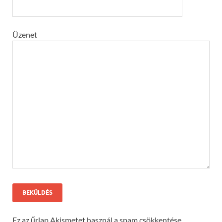
Üzenet
Ez az űrlap Akismetet használ a spam csökkentése