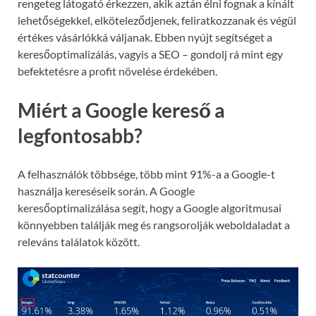
rengeteg látogató érkezzen, akik aztán élni fognak a kínált
lehetőségekkel, elköteleződjenek, feliratkozzanak és végül
értékes vásárlókká váljanak. Ebben nyújt segítséget a
keresőoptimalizálás, vagyis a SEO – gondolj rá mint egy
befektetésre a profit növelése érdekében.
Miért a Google kereső a
legfontosabb?
A felhasználók többsége, több mint 91%-a a Google-t
használja kereséseik során. A Google
keresőoptimalizálása segít, hogy a Google algoritmusai
könnyebben találják meg és rangsorolják weboldaladat a
releváns találatok között.