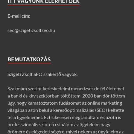
ITT VAGYUNK ELÉRHETŐEK
E-mail cím:
seo@szigetizsoltseo.hu
BEMUTATKOZÁS
Szigeti Zsolt SEO szakértő vagyok.
Szakmám szerint kereskedelmi menedzser de fél életemet
a banki és kkv szektorban töltöttem. 2020 ban döntöttem
úgy, hogy kamatoztatom tudásomat az online marketing
világában azon belül a keresőoptimalizálás (SEO) keltette
fel a figyelmemet. Ezt sikeresen megtanultam és azóta is
professzionális szinten csinálom az ügyfeleim nagy
örömére és elégedettségére, mivel nekem az ügyfeleim az