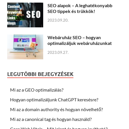
SEO alapok – A leghatékonyabb
SEO tippek és trükkök!
2023.09.20.
Webáruház SEO – hogyan
optimalizáljuk webáruházunkat
2023.09.27.
LEGUTÓBBI BEJEGYZÉSEK
Mi az a GEO optimalizálás?
Hogyan optimalizáljunk ChatGPT keresésre?
Mi az a domain authority és hogyan növelhető?
Mi az a canonical tag és hogyan használd?
Core Web Vitals – Mit jelent és hogyan javítható?