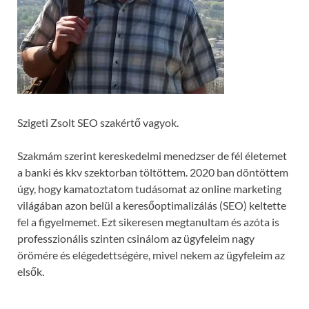
Szigeti Zsolt SEO szakértő vagyok.
Szakmám szerint kereskedelmi menedzser de fél életemet
a banki és kkv szektorban töltöttem. 2020 ban döntöttem
úgy, hogy kamatoztatom tudásomat az online marketing
világában azon belül a keresőoptimalizálás (SEO) keltette
fel a figyelmemet. Ezt sikeresen megtanultam és azóta is
professzionális szinten csinálom az ügyfeleim nagy
örömére és elégedettségére, mivel nekem az ügyfeleim az
elsők.