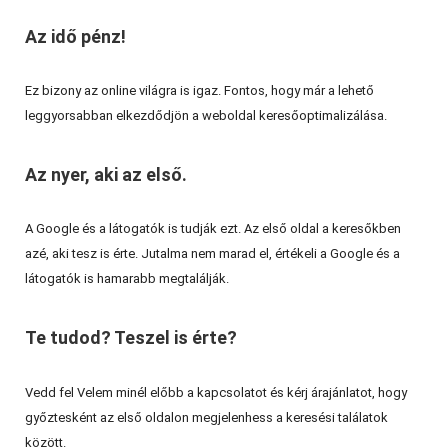
Az idő pénz!
Ez bizony az online világra is igaz. Fontos, hogy már a lehető
leggyorsabban elkezdődjön a weboldal keresőoptimalizálása.
Az nyer, aki az első.
A Google és a látogatók is tudják ezt. Az első oldal a keresőkben
azé, aki tesz is érte. Jutalma nem marad el, értékeli a Google és a
látogatók is hamarabb megtalálják.
Te tudod? Teszel is érte?
Vedd fel Velem minél előbb a kapcsolatot és kérj árajánlatot, hogy
győztesként az első oldalon megjelenhess a keresési találatok
között.