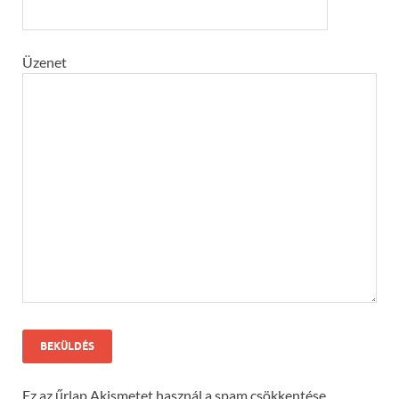
Üzenet
Ez az űrlap Akismetet használ a spam csökkentése