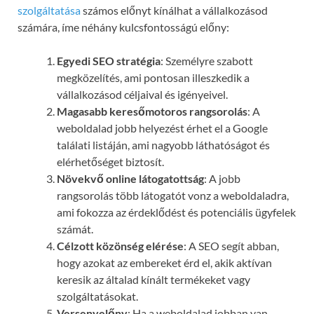
szolgáltatása
számos előnyt kínálhat a vállalkozásod
számára, íme néhány kulcsfontosságú előny:
Egyedi SEO stratégia
: Személyre szabott
megközelítés, ami pontosan illeszkedik a
vállalkozásod céljaival és igényeivel.
Magasabb keresőmotoros rangsorolás
: A
weboldalad jobb helyezést érhet el a Google
találati listáján, ami nagyobb láthatóságot és
elérhetőséget biztosít.
Növekvő online látogatottság
: A jobb
rangsorolás több látogatót vonz a weboldaladra,
ami fokozza az érdeklődést és potenciális ügyfelek
számát.
Célzott közönség elérése
: A SEO segít abban,
hogy azokat az embereket érd el, akik aktívan
keresik az általad kínált termékeket vagy
szolgáltatásokat.
Versenyelőny
: Ha a weboldalad jobban van