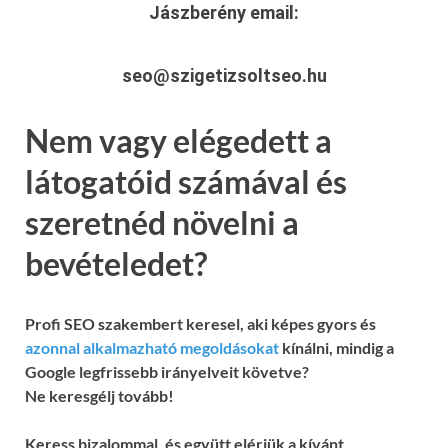
Jászberény
email:
seo@szigetizsoltseo.hu
Nem vagy elégedett a
látogatóid számával és
szeretnéd növelni a
bevételedet?
Profi SEO szakembert keresel, aki képes gyors és
azonnal alkalmazható megoldásokat
kínálni, mindig a
Google legfrissebb irányelveit követve?
Ne keresgélj tovább!
Keress bizalommal, és együtt elérjük a kívánt