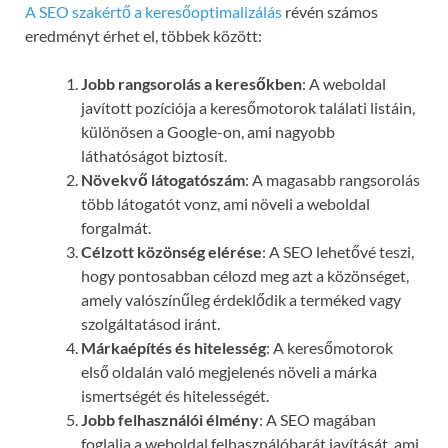
A SEO szakértő a keresőoptimalizálás
révén számos
eredményt érhet el, többek között:
Jobb rangsorolás a keresőkben
: A weboldal
javított pozíciója a keresőmotorok találati listáin,
különösen a Google-on, ami nagyobb
láthatóságot biztosít.
Növekvő látogatószám
: A magasabb rangsorolás
több látogatót vonz, ami növeli a weboldal
forgalmát.
Célzott közönség elérése
: A SEO lehetővé teszi,
hogy pontosabban célozd meg azt a közönséget,
amely valószínűleg érdeklődik a terméked vagy
szolgáltatásod iránt.
Márkaépítés és hitelesség
: A keresőmotorok
első oldalán való megjelenés növeli a márka
ismertségét és hitelességét.
Jobb felhasználói élmény
: A SEO magában
foglalja a weboldal felhasználóbarát javítását, ami