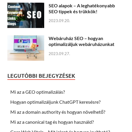
SEO alapok – A leghatékonyabb
SEO tippek és trükkök!
2023.09.20.
Webáruház SEO – hogyan
optimalizáljuk webáruházunkat
2023.09.27.
LEGUTÓBBI BEJEGYZÉSEK
Mi az a GEO optimalizálás?
Hogyan optimalizáljunk ChatGPT keresésre?
Mi az a domain authority és hogyan növelhető?
Mi az a canonical tag és hogyan használd?
Core Web Vitals – Mit jelent és hogyan javítható?