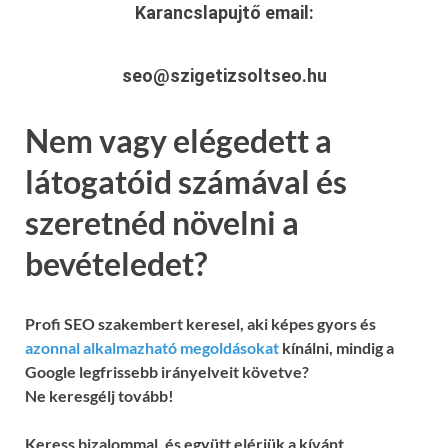
Karancslapujtő
email:
seo@szigetizsoltseo.hu
Nem vagy elégedett a
látogatóid számával és
szeretnéd növelni a
bevételedet?
Profi SEO szakembert keresel, aki képes gyors és
azonnal alkalmazható megoldásokat
kínálni, mindig a
Google legfrissebb irányelveit követve?
Ne keresgélj tovább!
Keress bizalommal, és együtt elérjük a kívánt