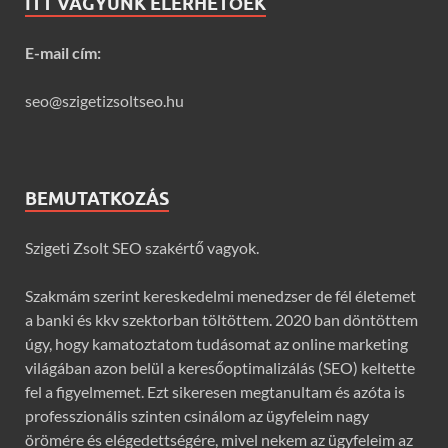
ITT VAGYUNK ELÉRHETŐEK
E-mail cím:
seo@szigetizsoltseo.hu
BEMUTATKOZÁS
Szigeti Zsolt SEO szakértő vagyok.
Szakmám szerint kereskedelmi menedzser de fél életemet
a banki és kkv szektorban töltöttem. 2020 ban döntöttem
úgy, hogy kamatoztatom tudásomat az online marketing
világában azon belül a keresőoptimalizálás (SEO) keltette
fel a figyelmemet. Ezt sikeresen megtanultam és azóta is
professzionális szinten csinálom az ügyfeleim nagy
örömére és elégedettségére, mivel nekem az ügyfeleim az