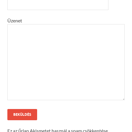
Üzenet
Ez az űrlap Akismetet használ a spam csökkentése