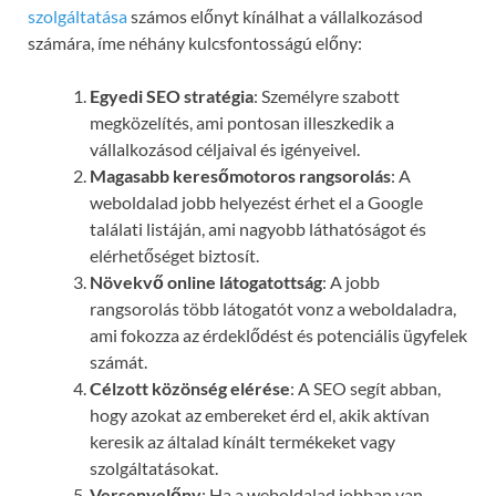
szolgáltatása
számos előnyt kínálhat a vállalkozásod
számára, íme néhány kulcsfontosságú előny:
Egyedi SEO stratégia
: Személyre szabott
megközelítés, ami pontosan illeszkedik a
vállalkozásod céljaival és igényeivel.
Magasabb keresőmotoros rangsorolás
: A
weboldalad jobb helyezést érhet el a Google
találati listáján, ami nagyobb láthatóságot és
elérhetőséget biztosít.
Növekvő online látogatottság
: A jobb
rangsorolás több látogatót vonz a weboldaladra,
ami fokozza az érdeklődést és potenciális ügyfelek
számát.
Célzott közönség elérése
: A SEO segít abban,
hogy azokat az embereket érd el, akik aktívan
keresik az általad kínált termékeket vagy
szolgáltatásokat.
Versenyelőny
: Ha a weboldalad jobban van