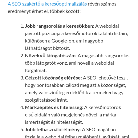
A SEO szakértő a keresőoptimalizálás
révén számos
eredményt érhet el, többek között:
Jobb rangsorolás a keresőkben
: A weboldal
javított pozíciója a keresőmotorok találati listáin,
különösen a Google-on, ami nagyobb
láthatóságot biztosít.
Növekvő látogatószám
: A magasabb rangsorolás
több látogatót vonz, ami növeli a weboldal
forgalmát.
Célzott közönség elérése
: A SEO lehetővé teszi,
hogy pontosabban célozd meg azt a közönséget,
amely valószínűleg érdeklődik a terméked vagy
szolgáltatásod iránt.
Márkaépítés és hitelesség
: A keresőmotorok
első oldalán való megjelenés növeli a márka
ismertségét és hitelességét.
Jobb felhasználói élmény
: A SEO magában
foglalja a weboldal felhasználóbarát javítását, ami