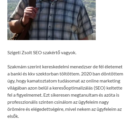
Szigeti Zsolt SEO szakértő vagyok.
Szakmám szerint kereskedelmi menedzser de fél életemet
a banki és kkv szektorban töltöttem. 2020 ban döntöttem
úgy, hogy kamatoztatom tudásomat az online marketing
világában azon belül a keresőoptimalizálás (SEO) keltette
fel a figyelmemet. Ezt sikeresen megtanultam és azóta is
professzionális szinten csinálom az ügyfeleim nagy
örömére és elégedettségére, mivel nekem az ügyfeleim az
elsők.