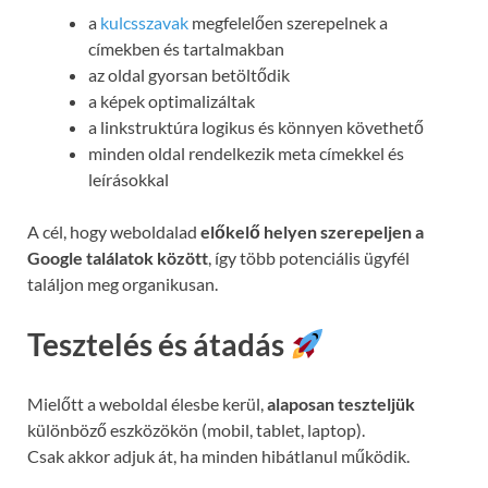
a
kulcsszavak
megfelelően szerepelnek a
címekben és tartalmakban
az oldal gyorsan betöltődik
a képek optimalizáltak
a linkstruktúra logikus és könnyen követhető
minden oldal rendelkezik meta címekkel és
leírásokkal
A cél, hogy weboldalad
előkelő helyen szerepeljen a
Google találatok között
, így több potenciális ügyfél
találjon meg organikusan.
Tesztelés és átadás
Mielőtt a weboldal élesbe kerül,
alaposan teszteljük
különböző eszközökön (mobil, tablet, laptop).
Csak akkor adjuk át, ha minden hibátlanul működik.