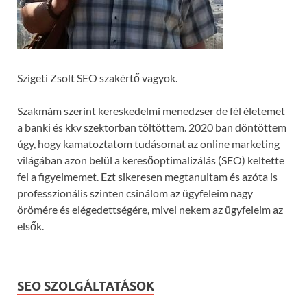
Szigeti Zsolt SEO szakértő vagyok.
Szakmám szerint kereskedelmi menedzser de fél életemet
a banki és kkv szektorban töltöttem. 2020 ban döntöttem
úgy, hogy kamatoztatom tudásomat az online marketing
világában azon belül a keresőoptimalizálás (SEO) keltette
fel a figyelmemet. Ezt sikeresen megtanultam és azóta is
professzionális szinten csinálom az ügyfeleim nagy
örömére és elégedettségére, mivel nekem az ügyfeleim az
elsők.
SEO SZOLGÁLTATÁSOK