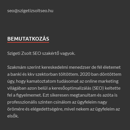
seo@szigetizsoltseo.hu
BEMUTATKOZÁS
Szigeti Zsolt SEO szakértő vagyok.
Szakmám szerint kereskedelmi menedzser de fél életemet
a banki és kkv szektorban töltöttem. 2020 ban döntöttem
úgy, hogy kamatoztatom tudásomat az online marketing
világában azon belül a keresőoptimalizálás (SEO) keltette
fel a figyelmemet. Ezt sikeresen megtanultam és azóta is
professzionális szinten csinálom az ügyfeleim nagy
örömére és elégedettségére, mivel nekem az ügyfeleim az
elsők.