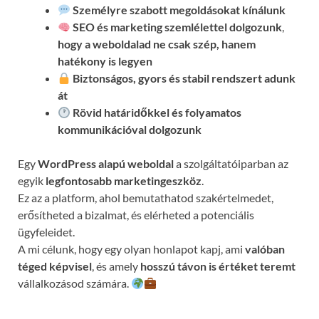
Személyre szabott megoldásokat kínálunk
SEO és marketing szemlélettel dolgozunk
,
hogy a weboldalad ne csak szép, hanem
hatékony is legyen
Biztonságos, gyors és stabil rendszert adunk
át
Rövid határidőkkel és folyamatos
kommunikációval
dolgozunk
Egy
WordPress alapú weboldal
a szolgáltatóiparban az
egyik
legfontosabb marketingeszköz
.
Ez az a platform, ahol bemutathatod szakértelmedet,
erősítheted a bizalmat, és elérheted a potenciális
ügyfeleidet.
A mi célunk, hogy egy olyan honlapot kapj, ami
valóban
téged képvisel
, és amely
hosszú távon is értéket teremt
vállalkozásod számára.