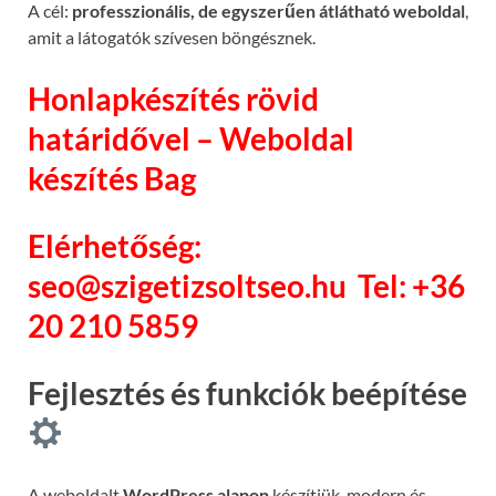
A cél:
professzionális, de egyszerűen átlátható weboldal
,
amit a látogatók szívesen böngésznek.
Honlapkészítés rövid
határidővel – Weboldal
készítés Bag
Elérhetőség:
seo@szigetizsoltseo.hu
Tel: +36
20 210 5859
Fejlesztés és funkciók beépítése
A weboldalt
WordPress alapon
készítjük, modern és