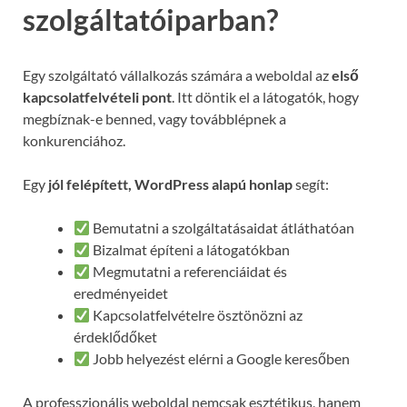
szolgáltatóiparban?
Egy szolgáltató vállalkozás számára a weboldal az
első
kapcsolatfelvételi pont
. Itt döntik el a látogatók, hogy
megbíznak-e benned, vagy továbblépnek a
konkurenciához.
Egy
jól felépített, WordPress alapú honlap
segít:
Bemutatni a szolgáltatásaidat átláthatóan
Bizalmat építeni a látogatókban
Megmutatni a referenciáidat és
eredményeidet
Kapcsolatfelvételre ösztönözni az
érdeklődőket
Jobb helyezést elérni a Google keresőben
A professzionális weboldal nemcsak esztétikus, hanem