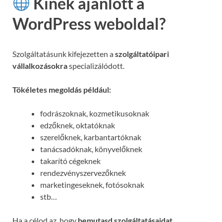
Kinek ajánlott a
WordPress weboldal?
Szolgáltatásunk kifejezetten a
szolgáltatóipari
vállalkozásokra
specializálódott.
Tökéletes megoldás például:
fodrászoknak, kozmetikusoknak
edzőknek, oktatóknak
szerelőknek, karbantartóknak
tanácsadóknak, könyvelőknek
takarító cégeknek
rendezvényszervezőknek
marketingeseknek, fotósoknak
stb…
Ha a célod az, hogy
bemutasd szolgáltatásaidat,