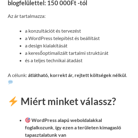
blogfelülettel: 150 000Ft -tól
Az ár tartalmazza:
a konzultációt és tervezést
a WordPress telepítést és beállítást
a design kialakítását
a keresőoptimalizált tartalmi struktúrát
és a teljes technikai átadást
A célunk:
átlátható, korrekt ár, rejtett költségek nélkül
.
Miért minket válassz?
WordPress alapú weboldalakkal
foglalkozunk
,
így ezen a területen kimagasló
tapasztalatunk van