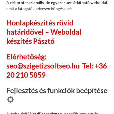
A cél:
professzionális, de egyszerűen átlátható weboldal
,
amit a látogatók szívesen böngésznek.
Honlapkészítés rövid
határidővel – Weboldal
készítés Pásztó
Elérhetőség:
seo@szigetizsoltseo.hu
Tel: +36
20 210 5859
Fejlesztés és funkciók beépítése
A weboldalt
WordPress alapon
készítjük, modern és