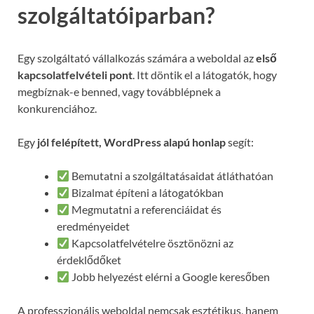
szolgáltatóiparban?
Egy szolgáltató vállalkozás számára a weboldal az
első
kapcsolatfelvételi pont
. Itt döntik el a látogatók, hogy
megbíznak-e benned, vagy továbblépnek a
konkurenciához.
Egy
jól felépített, WordPress alapú honlap
segít:
Bemutatni a szolgáltatásaidat átláthatóan
Bizalmat építeni a látogatókban
Megmutatni a referenciáidat és
eredményeidet
Kapcsolatfelvételre ösztönözni az
érdeklődőket
Jobb helyezést elérni a Google keresőben
A professzionális weboldal nemcsak esztétikus, hanem