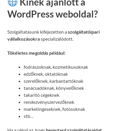
Kinek ajánlott a
WordPress weboldal?
Szolgáltatásunk kifejezetten a
szolgáltatóipari
vállalkozásokra
specializálódott.
Tökéletes megoldás például:
fodrászoknak, kozmetikusoknak
edzőknek, oktatóknak
szerelőknek, karbantartóknak
tanácsadóknak, könyvelőknek
takarító cégeknek
rendezvényszervezőknek
marketingeseknek, fotósoknak
stb…
Ha a célod az, hogy
bemutasd szolgáltatásaidat,