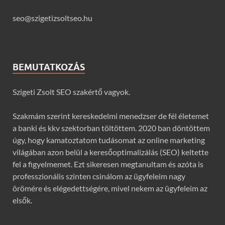
seo@szigetizsoltseo.hu
BEMUTATKOZÁS
Szigeti Zsolt SEO szakértő vagyok.
Szakmám szerint kereskedelmi menedzser de fél életemet
a banki és kkv szektorban töltöttem. 2020 ban döntöttem
úgy, hogy kamatoztatom tudásomat az online marketing
világában azon belül a keresőoptimalizálás (SEO) keltette
fel a figyelmemet. Ezt sikeresen megtanultam és azóta is
professzionális szinten csinálom az ügyfeleim nagy
örömére és elégedettségére, mivel nekem az ügyfeleim az
elsők.