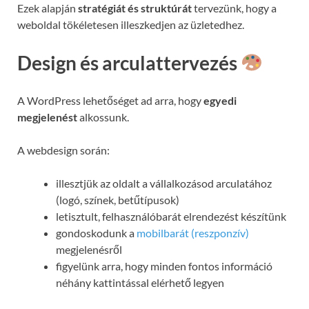
Ezek alapján
stratégiát és struktúrát
tervezünk, hogy a
weboldal tökéletesen illeszkedjen az üzletedhez.
Design és arculattervezés
A WordPress lehetőséget ad arra, hogy
egyedi
megjelenést
alkossunk.
A webdesign során:
illesztjük az oldalt a vállalkozásod arculatához
(logó, színek, betűtípusok)
letisztult, felhasználóbarát elrendezést készítünk
gondoskodunk a
mobilbarát (reszponzív)
megjelenésről
figyelünk arra, hogy minden fontos információ
néhány kattintással elérhető legyen