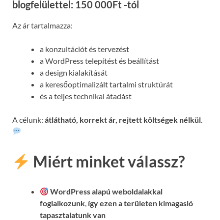
blogfelülettel: 150 000Ft -tól
Az ár tartalmazza:
a konzultációt és tervezést
a WordPress telepítést és beállítást
a design kialakítását
a keresőoptimalizált tartalmi struktúrát
és a teljes technikai átadást
A célunk:
átlátható, korrekt ár, rejtett költségek nélkül
.
Miért minket válassz?
WordPress alapú weboldalakkal
foglalkozunk
,
így ezen a területen kimagasló
tapasztalatunk van