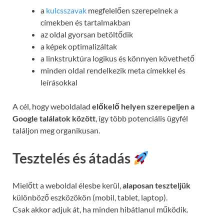
a
kulcsszavak
megfelelően szerepelnek a
címekben és tartalmakban
az oldal gyorsan betöltődik
a képek optimalizáltak
a linkstruktúra logikus és könnyen követhető
minden oldal rendelkezik meta címekkel és
leírásokkal
A cél, hogy weboldalad
előkelő helyen szerepeljen a
Google találatok között
, így több potenciális ügyfél
találjon meg organikusan.
Tesztelés és átadás
Mielőtt a weboldal élesbe kerül,
alaposan teszteljük
különböző eszközökön (mobil, tablet, laptop).
Csak akkor adjuk át, ha minden hibátlanul működik.