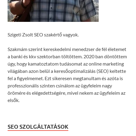
Szigeti Zsolt SEO szakértő vagyok.
Szakmám szerint kereskedelmi menedzser de fél életemet
a banki és kkv szektorban töltöttem. 2020 ban döntöttem
úgy, hogy kamatoztatom tudásomat az online marketing
világában azon belül a keresőoptimalizálás (SEO) keltette
fel a figyelmemet. Ezt sikeresen megtanultam és azóta is
professzionális szinten csinálom az ügyfeleim nagy
örömére és elégedettségére, mivel nekem az ügyfeleim az
elsők.
SEO SZOLGÁLTATÁSOK