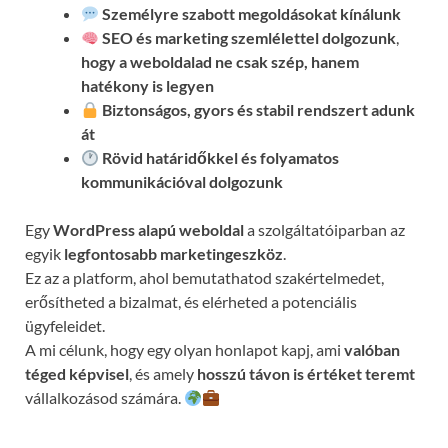
Személyre szabott megoldásokat kínálunk
SEO és marketing szemlélettel dolgozunk
,
hogy a weboldalad ne csak szép, hanem
hatékony is legyen
Biztonságos, gyors és stabil rendszert adunk
át
Rövid határidőkkel és folyamatos
kommunikációval
dolgozunk
Egy
WordPress alapú weboldal
a szolgáltatóiparban az
egyik
legfontosabb marketingeszköz
.
Ez az a platform, ahol bemutathatod szakértelmedet,
erősítheted a bizalmat, és elérheted a potenciális
ügyfeleidet.
A mi célunk, hogy egy olyan honlapot kapj, ami
valóban
téged képvisel
, és amely
hosszú távon is értéket teremt
vállalkozásod számára.