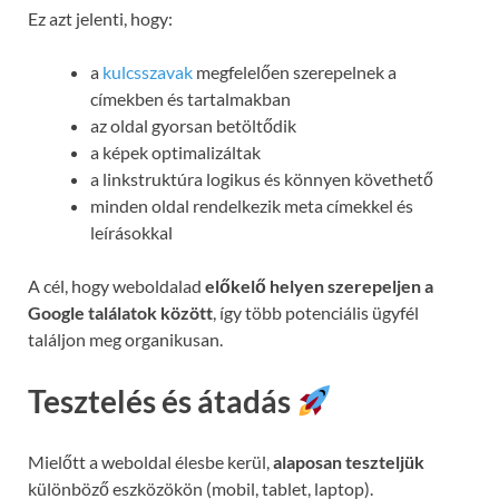
Ez azt jelenti, hogy:
a
kulcsszavak
megfelelően szerepelnek a
címekben és tartalmakban
az oldal gyorsan betöltődik
a képek optimalizáltak
a linkstruktúra logikus és könnyen követhető
minden oldal rendelkezik meta címekkel és
leírásokkal
A cél, hogy weboldalad
előkelő helyen szerepeljen a
Google találatok között
, így több potenciális ügyfél
találjon meg organikusan.
Tesztelés és átadás
Mielőtt a weboldal élesbe kerül,
alaposan teszteljük
különböző eszközökön (mobil, tablet, laptop).