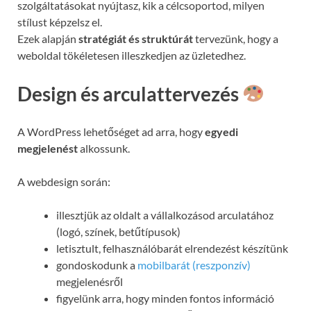
szolgáltatásokat nyújtasz, kik a célcsoportod, milyen
stílust képzelsz el.
Ezek alapján
stratégiát és struktúrát
tervezünk, hogy a
weboldal tökéletesen illeszkedjen az üzletedhez.
Design és arculattervezés
A WordPress lehetőséget ad arra, hogy
egyedi
megjelenést
alkossunk.
A webdesign során:
illesztjük az oldalt a vállalkozásod arculatához
(logó, színek, betűtípusok)
letisztult, felhasználóbarát elrendezést készítünk
gondoskodunk a
mobilbarát (reszponzív)
megjelenésről
figyelünk arra, hogy minden fontos információ