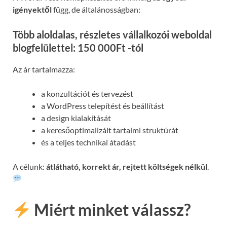
igényektől
függ, de általánosságban:
Több aloldalas, részletes vállalkozói weboldal
blogfelülettel: 150 000Ft -tól
Az ár tartalmazza:
a konzultációt és tervezést
a WordPress telepítést és beállítást
a design kialakítását
a keresőoptimalizált tartalmi struktúrát
és a teljes technikai átadást
A célunk:
átlátható, korrekt ár, rejtett költségek nélkül
.
Miért minket válassz?