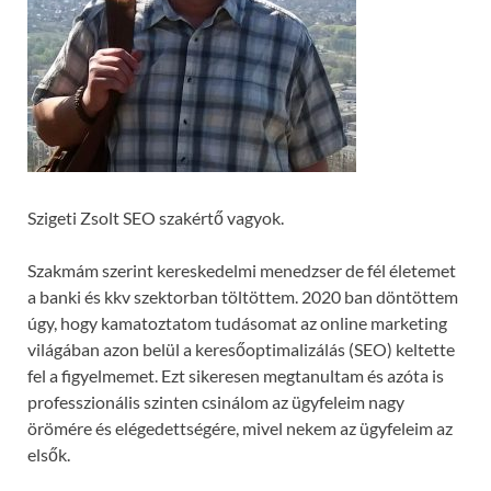
Szigeti Zsolt SEO szakértő vagyok.
Szakmám szerint kereskedelmi menedzser de fél életemet
a banki és kkv szektorban töltöttem. 2020 ban döntöttem
úgy, hogy kamatoztatom tudásomat az online marketing
világában azon belül a keresőoptimalizálás (SEO) keltette
fel a figyelmemet. Ezt sikeresen megtanultam és azóta is
professzionális szinten csinálom az ügyfeleim nagy
örömére és elégedettségére, mivel nekem az ügyfeleim az
elsők.