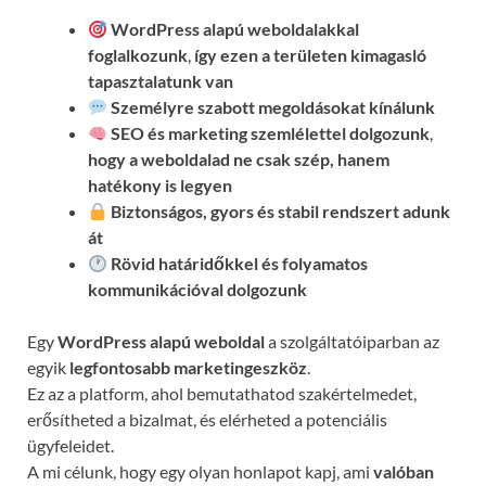
WordPress alapú weboldalakkal
foglalkozunk
,
így ezen a területen kimagasló
tapasztalatunk van
Személyre szabott megoldásokat kínálunk
SEO és marketing szemlélettel dolgozunk
,
hogy a weboldalad ne csak szép, hanem
hatékony is legyen
Biztonságos, gyors és stabil rendszert adunk
át
Rövid határidőkkel és folyamatos
kommunikációval
dolgozunk
Egy
WordPress alapú weboldal
a szolgáltatóiparban az
egyik
legfontosabb marketingeszköz
.
Ez az a platform, ahol bemutathatod szakértelmedet,
erősítheted a bizalmat, és elérheted a potenciális
ügyfeleidet.
A mi célunk, hogy egy olyan honlapot kapj, ami
valóban