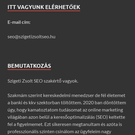
ITT VAGYUNK ELÉRHETŐEK
E-mail cím:
seo@szigetizsoltseo.hu
BEMUTATKOZÁS
Szigeti Zsolt SEO szakértő vagyok.
Szakmám szerint kereskedelmi menedzser de fél életemet
a banki és kkv szektorban töltöttem. 2020 ban döntöttem
úgy, hogy kamatoztatom tudásomat az online marketing
világában azon belül a keresőoptimalizálás (SEO) keltette
fel a figyelmemet. Ezt sikeresen megtanultam és azóta is
professzionális szinten csinálom az ügyfeleim nagy