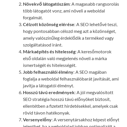
Növekvő látogatószám
: A magasabb rangsorolás
több látogatót vonz, ami növeli a weboldal
forgalmát.
Célzott közönség elérése
: A SEO lehetővé teszi,
hogy pontosabban célozd meg azt a közönséget,
amely valószínűleg érdeklődik a terméked vagy
szolgáltatásod iránt.
Márkaépítés és hitelesség
: A keresőmotorok
első oldalán való megjelenés növeli a márka
ismertségét és hitelességét.
Jobb felhasználói élmény
: A SEO magában
foglalja a weboldal felhasználóbarát javítását, ami
javítja a látogatói élményt.
Hosszú távú eredmények
: A jól megvalósított
SEO stratégia hosszú távú előnyöket biztosít,
ellentétben a fizetett hirdetésekkel, amelyek csak
rövid távon hatékonyak.
Versenyelőny
: A versenytársakhoz képest előnyt
jelenthet, ha a weboldalad jobban optimalizált a