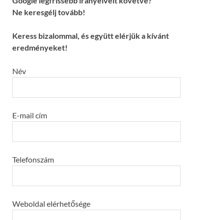
Google legfrissebb irányelveit követve?
Ne keresgélj tovább!
Keress bizalommal, és együtt elérjük a kívánt
eredményeket!
Név
E-mail cím
Telefonszám
Weboldal elérhetősége