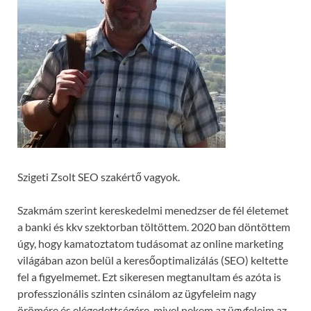
Szigeti Zsolt SEO szakértő vagyok.
Szakmám szerint kereskedelmi menedzser de fél életemet
a banki és kkv szektorban töltöttem. 2020 ban döntöttem
úgy, hogy kamatoztatom tudásomat az online marketing
világában azon belül a keresőoptimalizálás (SEO) keltette
fel a figyelmemet. Ezt sikeresen megtanultam és azóta is
professzionális szinten csinálom az ügyfeleim nagy
örömére és elégedettségére, mivel nekem az ügyfeleim az