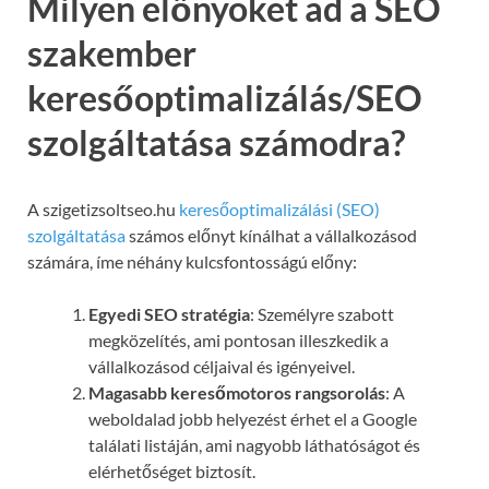
Milyen előnyöket ad a SEO
szakember
keresőoptimalizálás/SEO
szolgáltatása számodra?
A szigetizsoltseo.hu
keresőoptimalizálási (SEO)
szolgáltatása
számos előnyt kínálhat a vállalkozásod
számára, íme néhány kulcsfontosságú előny:
Egyedi SEO stratégia
: Személyre szabott
megközelítés, ami pontosan illeszkedik a
vállalkozásod céljaival és igényeivel.
Magasabb keresőmotoros rangsorolás
: A
weboldalad jobb helyezést érhet el a Google
találati listáján, ami nagyobb láthatóságot és
elérhetőséget biztosít.