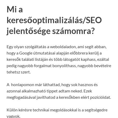
Mi a
keresőoptimalizálás/SEO
jelentősége számomra?
Egy olyan szolgáltatás a weboldaladon, ami segít abban,
hogy a Google útmutatásai alapján előbbrera kerülj a
keresők találati listáján és több látogatót kaphass, ezáltal
pedig nagyobb forgalmat bonyolíthass, nagyobb bevételre
tehetsz szert.
A honlapomon már láthattad, hogy sok hasznos és
azonnal alkalmazható tippet adtam neked. Ezek
megfogadásával javíthatod a keresőkben elért pozícióidat.
Külön kérésre technikai megoldásokkal is a segítségedre
vagyok.