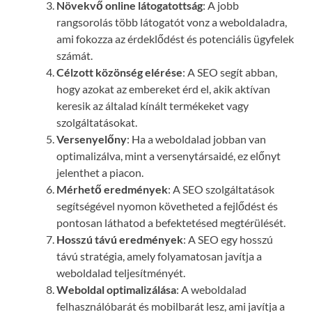
Növekvő online látogatottság
: A jobb
rangsorolás több látogatót vonz a weboldaladra,
ami fokozza az érdeklődést és potenciális ügyfelek
számát.
Célzott közönség elérése
: A SEO segít abban,
hogy azokat az embereket érd el, akik aktívan
keresik az általad kínált termékeket vagy
szolgáltatásokat.
Versenyelőny
: Ha a weboldalad jobban van
optimalizálva, mint a versenytársaidé, ez előnyt
jelenthet a piacon.
Mérhető eredmények
: A SEO szolgáltatások
segítségével nyomon követheted a fejlődést és
pontosan láthatod a befektetésed megtérülését.
Hosszú távú eredmények
: A SEO egy hosszú
távú stratégia, amely folyamatosan javítja a
weboldalad teljesítményét.
Weboldal optimalizálása
: A weboldalad
felhasználóbarát és mobilbarát lesz, ami javítja a