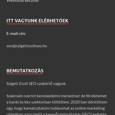
Weboldal készítés
ITT VAGYUNK ELÉRHETŐEK
E-mail cím:
seo@szigetizsoltseo.hu
BEMUTATKOZÁS
Szigeti Zsolt SEO szakértő vagyok.
Szakmám szerint kereskedelmi menedzser de fél életemet
a banki és kkv szektorban töltöttem. 2020 ban döntöttem
úgy, hogy kamatoztatom tudásomat az online marketing
világában azon belül a keresőoptimalizálás (SEO) keltette