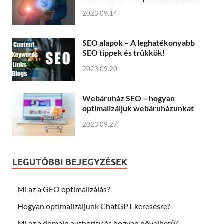
2023.09.14.
SEO alapok – A leghatékonyabb
SEO tippek és trükkök!
2023.09.20.
Webáruház SEO – hogyan
optimalizáljuk webáruházunkat
2023.09.27.
LEGUTÓBBI BEJEGYZÉSEK
Mi az a GEO optimalizálás?
Hogyan optimalizáljunk ChatGPT keresésre?
Mi az a domain authority és hogyan növelhető?