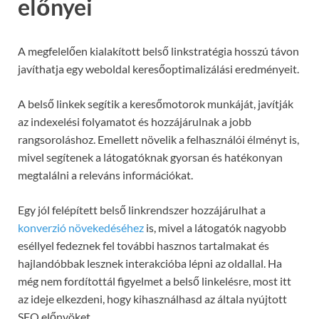
előnyei
A megfelelően kialakított belső linkstratégia hosszú távon
javíthatja egy weboldal keresőoptimalizálási eredményeit.
A belső linkek segítik a keresőmotorok munkáját, javítják
az indexelési folyamatot és hozzájárulnak a jobb
rangsoroláshoz. Emellett növelik a felhasználói élményt is,
mivel segítenek a látogatóknak gyorsan és hatékonyan
megtalálni a releváns információkat.
Egy jól felépített belső linkrendszer hozzájárulhat a
konverzió növekedéséhez
is, mivel a látogatók nagyobb
eséllyel fedeznek fel további hasznos tartalmakat és
hajlandóbbak lesznek interakcióba lépni az oldallal. Ha
még nem fordítottál figyelmet a belső linkelésre, most itt
az ideje elkezdeni, hogy kihasználhasd az általa nyújtott
SEO előnyöket.