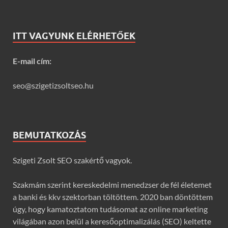
ITT VAGYUNK ELÉRHETŐEK
E-mail cím:
seo@szigetizsoltseo.hu
BEMUTATKOZÁS
Szigeti Zsolt SEO szakértő vagyok.
Szakmám szerint kereskedelmi menedzser de fél életemet
a banki és kkv szektorban töltöttem. 2020 ban döntöttem
úgy, hogy kamatoztatom tudásomat az online marketing
világában azon belül a keresőoptimalizálás (SEO) keltette