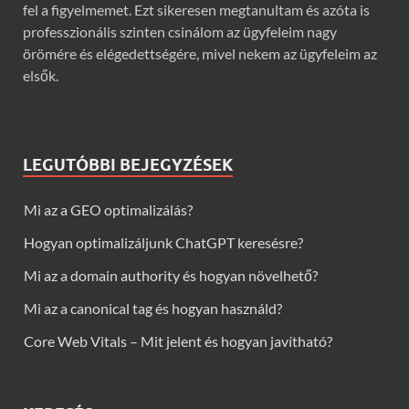
fel a figyelmemet. Ezt sikeresen megtanultam és azóta is
professzionális szinten csinálom az ügyfeleim nagy
örömére és elégedettségére, mivel nekem az ügyfeleim az
elsők.
LEGUTÓBBI BEJEGYZÉSEK
Mi az a GEO optimalizálás?
Hogyan optimalizáljunk ChatGPT keresésre?
Mi az a domain authority és hogyan növelhető?
Mi az a canonical tag és hogyan használd?
Core Web Vitals – Mit jelent és hogyan javítható?