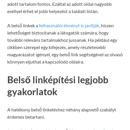
adott tartalom fontos. Ezáltal az adott oldal nagyobb
eséllyel érhet el jobb helyezést a találati listán.
A belső linkek a
felhasználói élményt is javítják
, hiszen
lehetőséget biztosítanak a látogatók számára, hogy
további releváns tartalmakhoz jussanak. Ha például egy
cikkben szerepel egy kifejezés, amely részletesebb
magyarázatot igényel, egy belső link segítségével az olvasó
könnyen eljuthat a kapcsolódó oldalra.
Belső linképítési legjobb
gyakorlatok
A hatékony belső linkeléshez néhány alapvető szabályt
érdemes betartani.