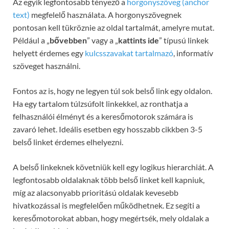
Az egyik legfontosabb tényező a
horgonyszöveg (anchor
text)
megfelelő használata. A horgonyszövegnek
pontosan kell tükröznie az oldal tartalmát, amelyre mutat.
Például a „
bővebben
” vagy a „
kattints ide
” típusú linkek
helyett érdemes egy
kulcsszavakat tartalmazó
, informatív
szöveget használni.
Fontos az is, hogy ne legyen túl sok belső link egy oldalon.
Ha egy tartalom túlzsúfolt linkekkel, az ronthatja a
felhasználói élményt és a keresőmotorok számára is
zavaró lehet. Ideális esetben egy hosszabb cikkben 3-5
belső linket érdemes elhelyezni.
A belső linkeknek követniük kell egy logikus hierarchiát. A
legfontosabb oldalaknak több belső linket kell kapniuk,
míg az alacsonyabb prioritású oldalak kevesebb
hivatkozással is megfelelően működhetnek. Ez segíti a
keresőmotorokat abban, hogy megértsék, mely oldalak a