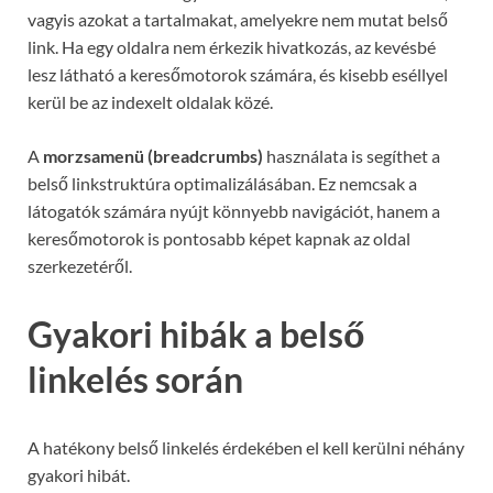
vagyis azokat a tartalmakat, amelyekre nem mutat belső
link. Ha egy oldalra nem érkezik hivatkozás, az kevésbé
lesz látható a keresőmotorok számára, és kisebb eséllyel
kerül be az indexelt oldalak közé.
A
morzsamenü (breadcrumbs)
használata is segíthet a
belső linkstruktúra optimalizálásában. Ez nemcsak a
látogatók számára nyújt könnyebb navigációt, hanem a
keresőmotorok is pontosabb képet kapnak az oldal
szerkezetéről.
Gyakori hibák a belső
linkelés során
A hatékony belső linkelés érdekében el kell kerülni néhány
gyakori hibát.