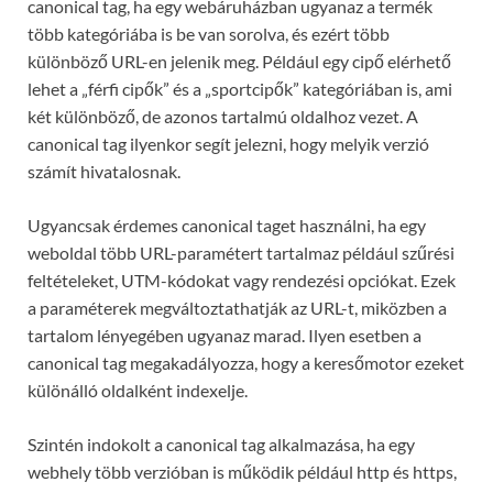
canonical tag, ha egy webáruházban ugyanaz a termék
több kategóriába is be van sorolva, és ezért több
különböző URL-en jelenik meg. Például egy cipő elérhető
lehet a „férfi cipők” és a „sportcipők” kategóriában is, ami
két különböző, de azonos tartalmú oldalhoz vezet. A
canonical tag ilyenkor segít jelezni, hogy melyik verzió
számít hivatalosnak.
Ugyancsak érdemes canonical taget használni, ha egy
weboldal több URL-paramétert tartalmaz például szűrési
feltételeket, UTM-kódokat vagy rendezési opciókat. Ezek
a paraméterek megváltoztathatják az URL-t, miközben a
tartalom lényegében ugyanaz marad. Ilyen esetben a
canonical tag megakadályozza, hogy a keresőmotor ezeket
különálló oldalként indexelje.
Szintén indokolt a canonical tag alkalmazása, ha egy
webhely több verzióban is működik például http és https,