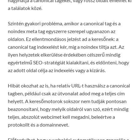
hagyhatja a canonical tageket, vagy rossz oldalt emelhet ki
a találatok közé.
Szintén gyakori probléma, amikor a canonical tag és a
noindex meta tag egyszerre szerepel ugyanazon az
oldalon. Ez ellentmondásos jelzést ad a keresőnek: a
canonical tag indexelést kér, míg a noindex tiltja azt. Az
ilyen helyzetek elkerülése érdekében célszerű mindig
egyértelmű SEO-stratégiát kialakítani, és eldönteni, hogy
az adott oldal célja az indexelés vagy a kizárás.
Hibát okozhat az is, ha relatív URL-t használsz a canonical
tagben, például csak az útvonalat adod meg a teljes cím
helyett. A keresőmotorok sokszor nem tudják pontosan
beazonosítani, hogy melyik oldalról van szó, ezért mindig
teljes, abszolút webcímet kell megadni, beleértve a
protokollt és a domainnevet.
Előfordulhat, hogy a weboldal automatikusan generálja a