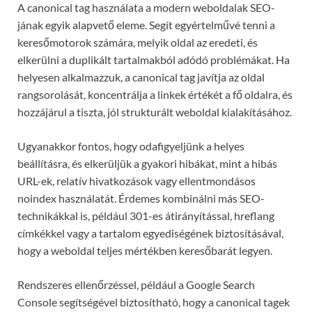
A canonical tag használata a modern weboldalak SEO-
jának egyik alapvető eleme. Segít egyértelművé tenni a
keresőmotorok számára, melyik oldal az eredeti, és
elkerülni a duplikált tartalmakból adódó problémákat. Ha
helyesen alkalmazzuk, a canonical tag javítja az oldal
rangsorolását, koncentrálja a linkek értékét a fő oldalra, és
hozzájárul a tiszta, jól strukturált weboldal kialakításához.
Ugyanakkor fontos, hogy odafigyeljünk a helyes
beállításra, és elkerüljük a gyakori hibákat, mint a hibás
URL-ek, relatív hivatkozások vagy ellentmondásos
noindex használatát. Érdemes kombinálni más SEO-
technikákkal is, például 301-es átirányítással, hreflang
címkékkel vagy a tartalom egyediségének biztosításával,
hogy a weboldal teljes mértékben keresőbarát legyen.
Rendszeres ellenőrzéssel, például a Google Search
Console segítségével biztosítható, hogy a canonical tagek