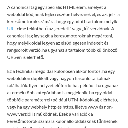
A canonical tag egy speciális HTML elem, amelyet a
weboldal kódjának fejlécrészébe helyeznek el, és azt jelzi a
keresőmotorok számára, hogy egy adott tartalom melyik
URL
-címe tekinthető az „eredeti” vagy „fő” verziónak. A
canonical tag így segít a keresőmotoroknak megérteni,
hogy melyik oldal legyen az elsődlegesen indexelt és
rangsorolt verzió, ha ugyanaz a tartalom több különböző
URL-en is elérhető.
Ez a technikai megoldás különösen akkor fontos, ha egy
weboldalon duplikált vagy nagyon hasonló tartalmak
találhatók. Ilyen helyzet előfordulhat például, ha ugyanaz
a termék több kategóriában is megjelenik, ha egy oldal
többféle paraméterrel (például UTM-kódokkal) elérhető,
vagy ha egy webhely http és https, illetve www és non-
www verziói is működnek. Ezek a variációk a
keresőmotorok számára különálló oldalaknak tűnhetnek,