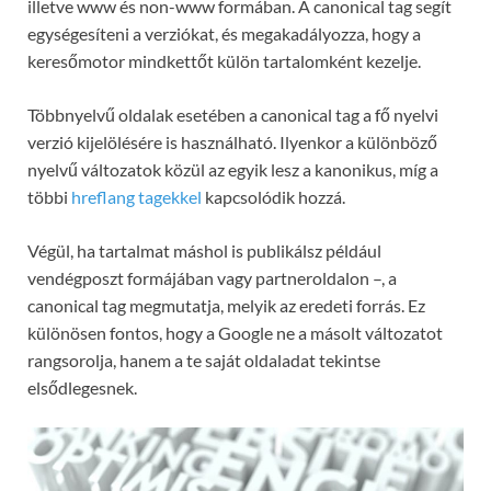
illetve www és non-www formában. A canonical tag segít
egységesíteni a verziókat, és megakadályozza, hogy a
keresőmotor mindkettőt külön tartalomként kezelje.
Többnyelvű oldalak esetében a canonical tag a fő nyelvi
verzió kijelölésére is használható. Ilyenkor a különböző
nyelvű változatok közül az egyik lesz a kanonikus, míg a
többi
hreflang tagekkel
kapcsolódik hozzá.
Végül, ha tartalmat máshol is publikálsz például
vendégposzt formájában vagy partneroldalon –, a
canonical tag megmutatja, melyik az eredeti forrás. Ez
különösen fontos, hogy a Google ne a másolt változatot
rangsorolja, hanem a te saját oldaladat tekintse
elsődlegesnek.