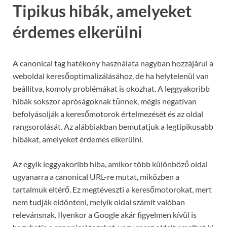
Tipikus hibák, amelyeket
érdemes elkerülni
A canonical tag hatékony használata nagyban hozzájárul a
weboldal keresőoptimalizálásához, de ha helytelenül van
beállítva, komoly problémákat is okozhat. A leggyakoribb
hibák sokszor apróságoknak tűnnek, mégis negatívan
befolyásolják a keresőmotorok értelmezését és az oldal
rangsorolását. Az alábbiakban bemutatjuk a legtipikusabb
hibákat, amelyeket érdemes elkerülni.
Az egyik leggyakoribb hiba, amikor több különböző oldal
ugyanarra a canonical URL-re mutat, miközben a
tartalmuk eltérő. Ez megtéveszti a keresőmotorokat, mert
nem tudják eldönteni, melyik oldal számít valóban
relevánsnak. Ilyenkor a Google akár figyelmen kívül is