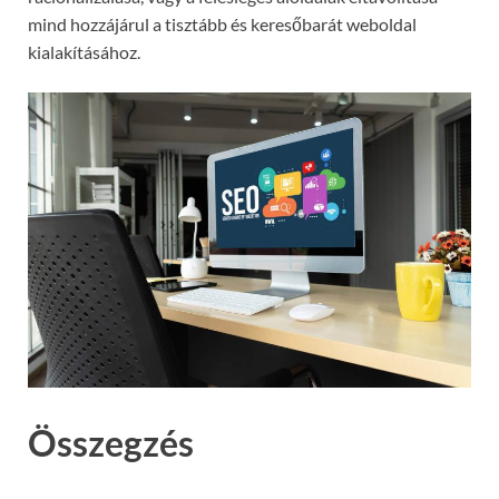
mind hozzájárul a tisztább és keresőbarát weboldal
kialakításához.
Összegzés