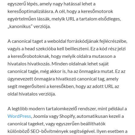
egyszerű lépés, amely nagy hatással lehet a
keresőoptimalizálásra. A cél, hogy a keresőmotorok
egyértelműen lássák, melyik URL a tartalom elsődleges,
„kanonikus” verziója.
A canonical taget a weboldal forráskódjának fejlécrészébe,
vagyis a head szekcióba kell beilleszteni. Ez a kód rész jelzi
a keresőrobotoknak, hogy melyik oldalra mutasson a
hivatalos hivatkozás. Minden oldalnak lehet saját
canonical tagje, még akkor is, ha az önmagára mutat. Ez az
úgynevezett önmagára hivatkozó canonical tag, amely
segít megerősíteni a keresőkben, hogy az adott URL az
oldal hivatalos verziója.
A legtöbb modern tartalomkezelő rendszer, mint például a
WordPress
, Joomla vagy Shopify, automatikusan kezeli a
canonical tageket, vagy egyszerűen beállíthatók
különböző SEO-bővítmények segítségével. Ilyen esetben a