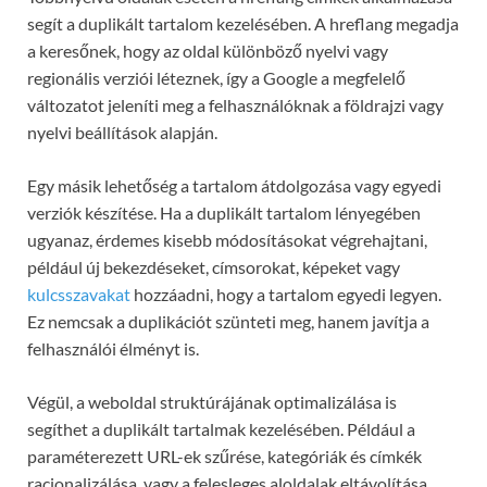
segít a duplikált tartalom kezelésében. A hreflang megadja
a keresőnek, hogy az oldal különböző nyelvi vagy
regionális verziói léteznek, így a Google a megfelelő
változatot jeleníti meg a felhasználóknak a földrajzi vagy
nyelvi beállítások alapján.
Egy másik lehetőség a tartalom átdolgozása vagy egyedi
verziók készítése. Ha a duplikált tartalom lényegében
ugyanaz, érdemes kisebb módosításokat végrehajtani,
például új bekezdéseket, címsorokat, képeket vagy
kulcsszavakat
hozzáadni, hogy a tartalom egyedi legyen.
Ez nemcsak a duplikációt szünteti meg, hanem javítja a
felhasználói élményt is.
Végül, a weboldal struktúrájának optimalizálása is
segíthet a duplikált tartalmak kezelésében. Például a
paraméterezett URL-ek szűrése, kategóriák és címkék
racionalizálása, vagy a felesleges aloldalak eltávolítása