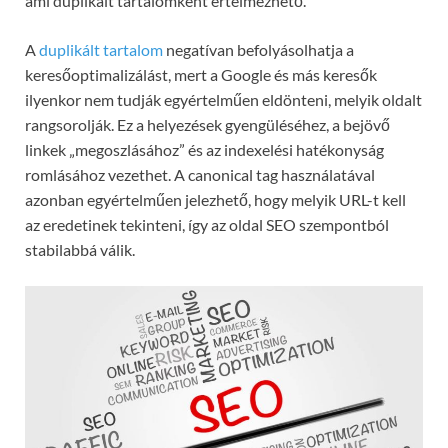
ami duplikált tartalomként értelmezhető.
A
duplikált tartalom
negatívan befolyásolhatja a
keresőoptimalizálást, mert a Google és más keresők
ilyenkor nem tudják egyértelműen eldönteni, melyik oldalt
rangsorolják. Ez a helyezések gyengüléséhez, a bejövő
linkek „megoszlásához” és az indexelési hatékonyság
romlásához vezethet. A canonical tag használatával
azonban egyértelműen jelezhető, hogy melyik URL-t kell
az eredetinek tekinteni, így az oldal SEO szempontból
stabilabbá válik.