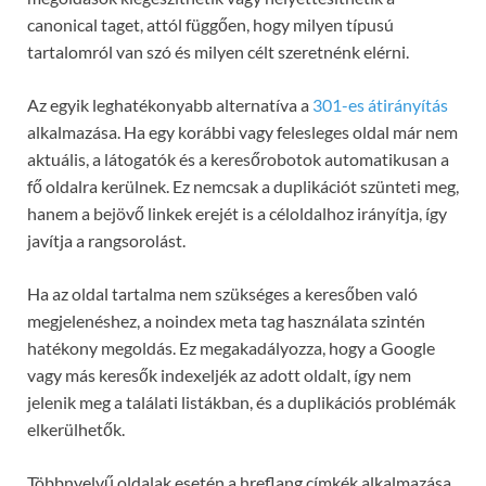
canonical taget, attól függően, hogy milyen típusú
tartalomról van szó és milyen célt szeretnénk elérni.
Az egyik leghatékonyabb alternatíva a
301-es átirányítás
alkalmazása. Ha egy korábbi vagy felesleges oldal már nem
aktuális, a látogatók és a keresőrobotok automatikusan a
fő oldalra kerülnek. Ez nemcsak a duplikációt szünteti meg,
hanem a bejövő linkek erejét is a céloldalhoz irányítja, így
javítja a rangsorolást.
Ha az oldal tartalma nem szükséges a keresőben való
megjelenéshez, a noindex meta tag használata szintén
hatékony megoldás. Ez megakadályozza, hogy a Google
vagy más keresők indexeljék az adott oldalt, így nem
jelenik meg a találati listákban, és a duplikációs problémák
elkerülhetők.
Többnyelvű oldalak esetén a hreflang címkék alkalmazása