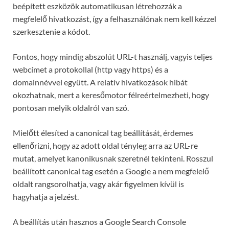
beépített eszközök automatikusan létrehozzák a
megfelelő hivatkozást, így a felhasználónak nem kell kézzel
szerkesztenie a kódot.
Fontos, hogy mindig abszolút URL-t használj, vagyis teljes
webcímet a protokollal (http vagy https) és a
domainnévvel együtt. A relatív hivatkozások hibát
okozhatnak, mert a keresőmotor félreértelmezheti, hogy
pontosan melyik oldalról van szó.
Mielőtt élesíted a canonical tag beállítását, érdemes
ellenőrizni, hogy az adott oldal tényleg arra az URL-re
mutat, amelyet kanonikusnak szeretnél tekinteni. Rosszul
beállított canonical tag esetén a Google a nem megfelelő
oldalt rangsorolhatja, vagy akár figyelmen kívül is
hagyhatja a jelzést.
A beállítás után hasznos a Google Search Console