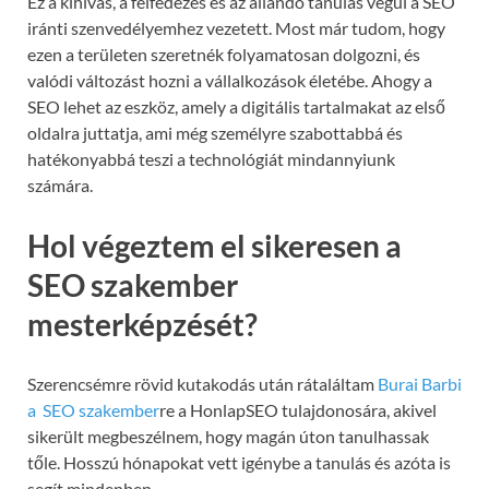
Ez a kihívás, a felfedezés és az állandó tanulás végül a SEO
iránti szenvedélyemhez vezetett. Most már tudom, hogy
ezen a területen szeretnék folyamatosan dolgozni, és
valódi változást hozni a vállalkozások életébe. Ahogy a
SEO lehet az eszköz, amely a digitális tartalmakat az első
oldalra juttatja, ami még személyre szabottabbá és
hatékonyabbá teszi a technológiát mindannyiunk
számára.
Hol végeztem el sikeresen a
SEO szakember
mesterképzését?
Szerencsémre rövid kutakodás után rátaláltam
Burai Barbi
a SEO szakember
re a HonlapSEO tulajdonosára, akivel
sikerült megbeszélnem, hogy magán úton tanulhassak
tőle. Hosszú hónapokat vett igénybe a tanulás és azóta is
segít mindenben.