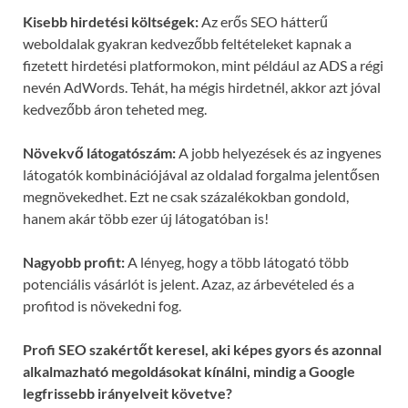
Kisebb hirdetési költségek:
Az erős SEO hátterű
weboldalak gyakran kedvezőbb feltételeket kapnak a
fizetett hirdetési platformokon, mint például az ADS a régi
nevén AdWords. Tehát, ha mégis hirdetnél, akkor azt jóval
kedvezőbb áron teheted meg.
Növekvő látogatószám:
A jobb helyezések és az ingyenes
látogatók kombinációjával az oldalad forgalma jelentősen
megnövekedhet. Ezt ne csak százalékokban gondold,
hanem akár több ezer új látogatóban is!
Nagyobb profit:
A lényeg, hogy a több látogató több
potenciális vásárlót is jelent. Azaz, az árbevételed és a
profitod is növekedni fog.
Profi SEO szakértőt keresel, aki képes gyors és azonnal
alkalmazható megoldásokat kínálni, mindig a Google
legfrissebb irányelveit követve?