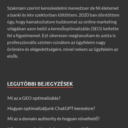
Szakmám szerint kereskedelmi menedzser de fél életemet
a banki és kkv szektorban töltöttem. 2020 ban döntöttem
úgy, hogy kamatoztatom tudásomat az online marketing
világában azon belül a keresőoptimalizálás (SEO) keltette
fel a figyelmemet. Ezt sikeresen megtanultam és azóta is
professzionális szinten csinálom az ügyfeleim nagy
örömére és elégedettségére, mivel nekem az ügyfeleim az
elsők.
LEGUTÓBBI BEJEGYZÉSEK
Mi az a GEO optimalizálás?
Hogyan optimalizáljunk ChatGPT keresésre?
Mi az a domain authority és hogyan növelhető?