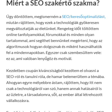
Miért a SEO szakértő szakma?
Úgy döntöttem, megismerném a
SEO/keresőoptimalizlást,
miután rájöttem, hogy ezek a technológiák gyökeresen
megváltoztatják az életünket. Rengeteg időt töltöttem
online tanfolyamokkal, fórumokkal és minden olyan
tartalommal, ami segíthet bennünket megérteni, hogy az
algoritmusok hogyan dolgoznak és miként használhatók
fel a mindennapokban. Egyszer csak szembesültem vele:
ez az, ami valóban lenyűgöz és motivál.
Kezdetben csupán kíváncsiságból kezdtem el olvasni a
SEO-ról és tanulni róla, de hamar belemerültem a témába.
Ahogyan egyre mélyebbre ástam, rájöttem, hogy itt nem
csak a technológiáról van szó, hanem annak hatásairól is
az üzletre, a társadalomra, sőt, az ember által létrehozott
vállalkozásra.