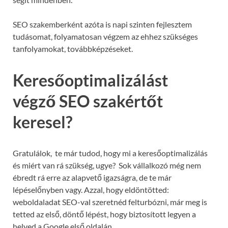
SEO szakemberként azóta is napi szinten fejlesztem
tudásomat, folyamatosan végzem az ehhez szükséges
tanfolyamokat, továbbképzéseket.
Keresőoptimalizálást
végző SEO szakértőt
keresel?
Gratulálok, te már tudod, hogy mi a keresőoptimalizálás
és miért van rá szükség, ugye? Sok vállalkozó még nem
ébredt rá erre az alapvető igazságra, de te már
lépéselőnyben vagy. Azzal, hogy eldöntötted:
weboldaladat SEO-val szeretnéd felturbózni, már meg is
tetted az első, döntő lépést, hogy biztosított legyen a
helyed a Google első oldalán.