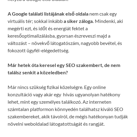
A Google találati listájának első oldala
nem csak egy
virtuális tér; sokkal inkább
a siker záloga.
Mindenki, aki
megérti ezt, és időt és energiát fektet a
keresőoptimalizálásba, gyorsan észreveszi majd a
változást – növekvő látogatószám, nagyobb bevétel, és
fokozott ügyfél-elégedettség.
Már hetek óta keresel egy SEO szakembert, de nem
találsz senkit a közeledben?
Már nincs szükség fizikai közelségre. Egy online
konzultáció vagy akár egy hívás ugyanolyan hatékony
lehet, mint egy személyes találkozó. Az interneten
számtalan platformon könnyedén találhatsz kiváló SEO
szakembereket, akik távolról, de mégis hatékonyan tudják
növelni weboldalad látogatottságát és rangját.