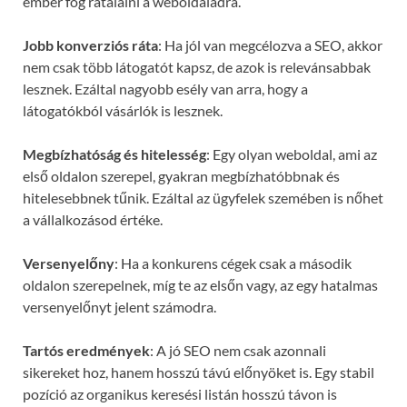
ember fog rátalálni a weboldaladra.
Jobb konverziós ráta
: Ha jól van megcélozva a SEO, akkor
nem csak több látogatót kapsz, de azok is relevánsabbak
lesznek. Ezáltal nagyobb esély van arra, hogy a
látogatókból vásárlók is lesznek.
Megbízhatóság és hitelesség
: Egy olyan weboldal, ami az
első oldalon szerepel, gyakran megbízhatóbbnak és
hitelesebbnek tűnik. Ezáltal az ügyfelek szemében is nőhet
a vállalkozásod értéke.
Versenyelőny
: Ha a konkurens cégek csak a második
oldalon szerepelnek, míg te az elsőn vagy, az egy hatalmas
versenyelőnyt jelent számodra.
Tartós eredmények
: A jó SEO nem csak azonnali
sikereket hoz, hanem hosszú távú előnyöket is. Egy stabil
pozíció az organikus keresési listán hosszú távon is