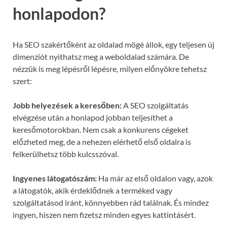
honlapodon?
Ha SEO szakértőként az oldalad mögé állok, egy teljesen új
dimenziót nyithatsz meg a weboldalad számára. De
nézzük is meg lépésről lépésre, milyen előnyökre tehetsz
szert:
Jobb helyezések a keresőben:
A SEO szolgáltatás
elvégzése után a honlapod jobban teljesíthet a
keresőmotorokban. Nem csak a konkurens cégeket
előzheted meg, de a nehezen elérhető első oldalra is
felkerülhetsz több kulcsszóval.
Ingyenes látogatószám:
Ha már az első oldalon vagy, azok
a látogatók, akik érdeklődnek a terméked vagy
szolgáltatásod iránt, könnyebben rád találnak. És mindez
ingyen, hiszen nem fizetsz minden egyes kattintásért.