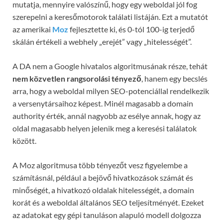
mutatja, mennyire valószínű, hogy egy weboldal jól fog
szerepelni a keresőmotorok találati listáján. Ezt a mutatót
az amerikai
Moz
fejlesztette ki, és 0-tól 100-ig terjedő
skálán értékeli a webhely „erejét” vagy „hitelességét”.
A DA nem a Google hivatalos algoritmusának része, tehát
nem közvetlen rangsorolási tényező
, hanem egy becslés
arra, hogy a weboldal milyen SEO-potenciállal rendelkezik
a versenytársaihoz képest. Minél magasabb a domain
authority érték, annál nagyobb az esélye annak, hogy az
oldal magasabb helyen jelenik meg a keresési találatok
között.
A Moz algoritmusa több tényezőt vesz figyelembe a
számításnál, például a bejövő hivatkozások számát és
minőségét, a hivatkozó oldalak hitelességét, a domain
korát és a weboldal általános SEO teljesítményét. Ezeket
az adatokat egy gépi tanuláson alapuló modell dolgozza