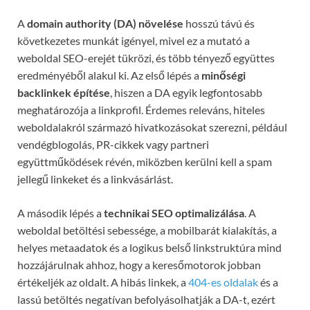
A
domain authority (DA) növelése
hosszú távú és
következetes munkát igényel, mivel ez a mutató a
weboldal SEO-erejét tükrözi, és több tényező együttes
eredményéből alakul ki. Az első lépés a
minőségi
backlinkek építése
, hiszen a DA egyik legfontosabb
meghatározója a linkprofil. Érdemes releváns, hiteles
weboldalakról származó hivatkozásokat szerezni, például
vendégblogolás, PR-cikkek vagy partneri
együttműködések révén, miközben kerülni kell a spam
jellegű linkeket és a linkvásárlást.
A második lépés a
technikai SEO optimalizálása
. A
weboldal betöltési sebessége, a mobilbarát kialakítás, a
helyes metaadatok és a logikus belső linkstruktúra mind
hozzájárulnak ahhoz, hogy a keresőmotorok jobban
értékeljék az oldalt. A hibás linkek, a
404-es oldalak
és a
lassú betöltés negatívan befolyásolhatják a DA-t, ezért