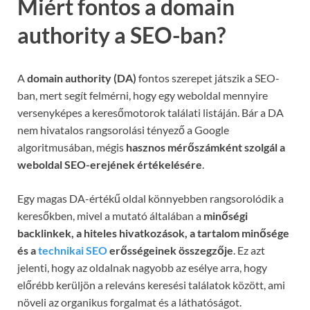
Miért fontos a domain
authority a SEO-ban?
A
domain authority (DA)
fontos szerepet játszik a SEO-
ban, mert segít felmérni, hogy egy weboldal mennyire
versenyképes a keresőmotorok találati listáján. Bár a DA
nem hivatalos rangsorolási tényező a Google
algoritmusában, mégis
hasznos mérőszámként szolgál a
weboldal SEO-erejének értékelésére
.
Egy magas DA-értékű oldal könnyebben rangsorolódik a
keresőkben, mivel a mutató általában a
minőségi
backlinkek, a hiteles hivatkozások, a tartalom minősége
és a
technikai SEO
erősségeinek összegzője
. Ez azt
jelenti, hogy az oldalnak nagyobb az esélye arra, hogy
előrébb kerüljön a releváns keresési találatok között, ami
növeli az organikus forgalmat és a láthatóságot.