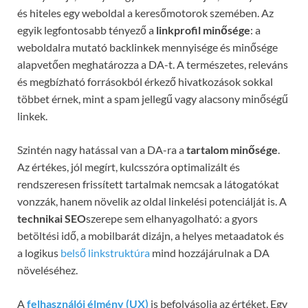
és hiteles egy weboldal a keresőmotorok szemében. Az
egyik legfontosabb tényező a
linkprofil minősége
: a
weboldalra mutató backlinkek mennyisége és minősége
alapvetően meghatározza a DA-t. A természetes, releváns
és megbízható forrásokból érkező hivatkozások sokkal
többet érnek, mint a spam jellegű vagy alacsony minőségű
linkek.
Szintén nagy hatással van a DA-ra a
tartalom minősége
.
Az értékes, jól megírt, kulcsszóra optimalizált és
rendszeresen frissített tartalmak nemcsak a látogatókat
vonzzák, hanem növelik az oldal linkelési potenciálját is. A
technikai SEO
szerepe sem elhanyagolható: a gyors
betöltési idő, a mobilbarát dizájn, a helyes metaadatok és
a logikus
belső linkstruktúra
mind hozzájárulnak a DA
növeléséhez.
A
felhasználói élmény (UX)
is befolyásolja az értéket. Egy