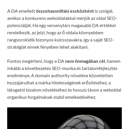
A DA emellett
összehasonlítási eszközként
is szolgál,
amikor a konkurens weboldalakkal mérjük az oldal SEO-
potenciálját. Ha egy versenytárs magasabb DA értékkel
rendelkezik, az jelzi, hogy az ő oldala könnyebben
rangsorolódik bizonyos kulcsszavakra, így a saját SEO-
stratégiát ennek fényében lehet alakítani.
Fontos megérteni, hogy a DA
nem önmagában cél
, hanem
inkább a következetes SEO-munka és tartalomfejlesztés
eredménye. A domain authority növelése közvetetten
hozzájárulhat a márka hitelességének erősítéséhez, a
látogatói bizalom növeléséhez és hosszú távon a weboldal
organikus forgalmának stabil emelkedéséhez.