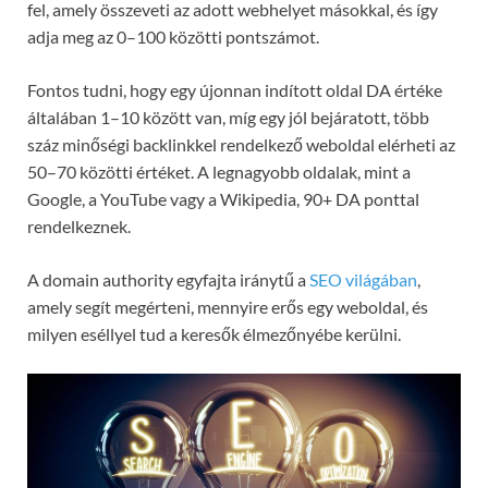
fel, amely összeveti az adott webhelyet másokkal, és így
adja meg az 0–100 közötti pontszámot.
Fontos tudni, hogy egy újonnan indított oldal DA értéke
általában 1–10 között van, míg egy jól bejáratott, több
száz minőségi backlinkkel rendelkező weboldal elérheti az
50–70 közötti értéket. A legnagyobb oldalak, mint a
Google, a YouTube vagy a Wikipedia, 90+ DA ponttal
rendelkeznek.
A domain authority egyfajta iránytű a
SEO világában
,
amely segít megérteni, mennyire erős egy weboldal, és
milyen eséllyel tud a keresők élmezőnyébe kerülni.