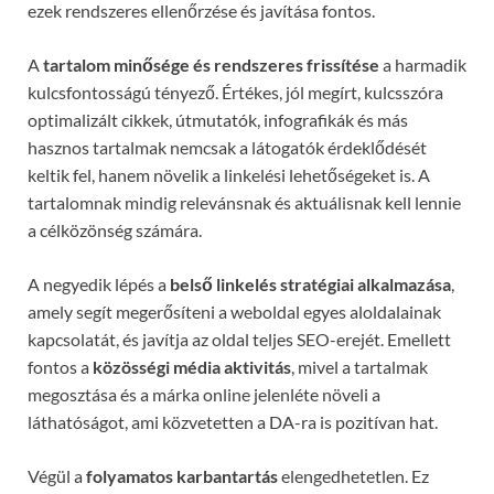
ezek rendszeres ellenőrzése és javítása fontos.
A
tartalom minősége és rendszeres frissítése
a harmadik
kulcsfontosságú tényező. Értékes, jól megírt, kulcsszóra
optimalizált cikkek, útmutatók, infografikák és más
hasznos tartalmak nemcsak a látogatók érdeklődését
keltik fel, hanem növelik a linkelési lehetőségeket is. A
tartalomnak mindig relevánsnak és aktuálisnak kell lennie
a célközönség számára.
A negyedik lépés a
belső linkelés stratégiai alkalmazása
,
amely segít megerősíteni a weboldal egyes aloldalainak
kapcsolatát, és javítja az oldal teljes SEO-erejét. Emellett
fontos a
közösségi média aktivitás
, mivel a tartalmak
megosztása és a márka online jelenléte növeli a
láthatóságot, ami közvetetten a DA-ra is pozitívan hat.
Végül a
folyamatos karbantartás
elengedhetetlen. Ez