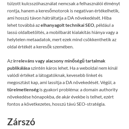
túlzott kulcsszóhasználat nemcsak a felhasználói élményt
rontja, hanem a keresőmotorok is negatívan értékelhetik,
ami hosszú távon hátráltatja a DA növekedését. Hiba
lehet továbbá az
elhanyagolt technikai SEO
, például a
lassú oldalbetöltés, a mobilbarát kialakítás hiánya vagy a
helytelen metaadatok, mert ezek mind csökkenthetik az
oldal értékét a keresők szemében.
Az
irreleváns vagy alacsony minőségű tartalmak
publikálása
szintén káros lehet. Ha a weboldal nem kínál
valódi értéket a látogatóknak, kevesebb linket és
megosztást kap, ami lassítja a DA növekedését. Végül, a
türelmetlenség
is gyakori probléma: a domain authority
növekedése hónapokba, de akár évekbe is telhet, ezért
fontos a következetes, hosszú távú SEO-stratégia.
Zárszó