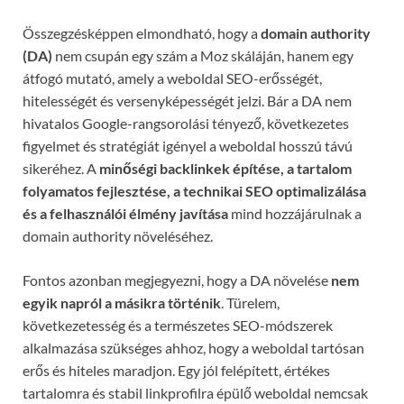
Összegzésképpen elmondható, hogy a
domain authority
(DA)
nem csupán egy szám a Moz skáláján, hanem egy
átfogó mutató, amely a weboldal SEO-erősségét,
hitelességét és versenyképességét jelzi. Bár a DA nem
hivatalos Google-rangsorolási tényező, következetes
figyelmet és stratégiát igényel a weboldal hosszú távú
sikeréhez. A
minőségi backlinkek építése, a tartalom
folyamatos fejlesztése, a technikai SEO optimalizálása
és a felhasználói élmény javítása
mind hozzájárulnak a
domain authority növeléséhez.
Fontos azonban megjegyezni, hogy a DA növelése
nem
egyik napról a másikra történik
. Türelem,
következetesség és a természetes SEO-módszerek
alkalmazása szükséges ahhoz, hogy a weboldal tartósan
erős és hiteles maradjon. Egy jól felépített, értékes
tartalomra és stabil linkprofilra épülő weboldal nemcsak