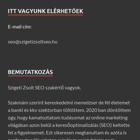
ITT VAGYUNK ELÉRHETŐEK
E-mail cím:
seo@szigetizsoltseo.hu
BEMUTATKOZÁS
Szigeti Zsolt SEO szakértő vagyok.
Szakmám szerint kereskedelmi menedzser de fél életemet
a banki és kkv szektorban töltöttem. 2020 ban döntöttem
úgy, hogy kamatoztatom tudásomat az online marketing
világában azon belül a keresőoptimalizálás (SEO) keltette
fel a figyelmemet. Ezt sikeresen megtanultam és azóta is
professzionális szinten csinálom az ügyfeleim nagy