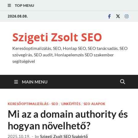
TOP MENU
2026.08.08.
Szigeti Zsolt SEO
Keresőoptimalizálás, SEO, Honlap SEO, SEO tanácsadás, SEO
szövegírás, SEO audit, Honlapelemzés SEO szakember
segítségével
MAIN MENU
KERESŐOPTIMALIZÁLÁS - SEO
/
LINKÉPÍTÉS
/
SEO ALAPOK
Mi az a domain authority és
hogyan növelhető?
2025.10.19.
-
by
Szigeti Zsolt SEO Szakértő