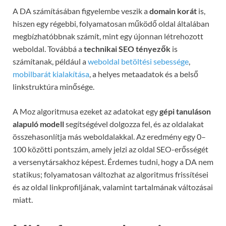
A DA számításában figyelembe veszik a
domain korát
is,
hiszen egy régebbi, folyamatosan működő oldal általában
megbízhatóbbnak számít, mint egy újonnan létrehozott
weboldal. Továbbá a
technikai SEO tényezők
is
számítanak, például a
weboldal betöltési sebessége
,
mobilbarát kialakítása
, a helyes metaadatok és a belső
linkstruktúra minősége.
A Moz algoritmusa ezeket az adatokat egy
gépi tanuláson
alapuló modell
segítségével dolgozza fel, és az oldalakat
összehasonlítja más weboldalakkal. Az eredmény egy 0–
100 közötti pontszám, amely jelzi az oldal SEO-erősségét
a versenytársakhoz képest. Érdemes tudni, hogy a DA nem
statikus; folyamatosan változhat az algoritmus frissítései
és az oldal linkprofiljának, valamint tartalmának változásai
miatt.