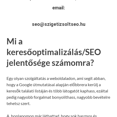
email:
seo@szigetizsoltseo.hu
Mi a
keresőoptimalizálás/SEO
jelentősége számomra?
Egy olyan szolgáltatás a weboldaladon, ami segít abban,
hogy a Google útmutatásai alapján előbbrera kerülj a
keresők találati listáján és több látogatót kaphass, ezáltal
pedig nagyobb forgalmat bonyolíthass, nagyobb bevételre
tehetsz szert.
A honlapomon már láthattad, hogy sok hasznos és