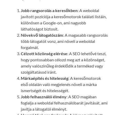
Jobb rangsorolás a keresőkben
: A weboldal
javított pozíciója a keresőmotorok találati listáin,
különösen a Google-on, ami nagyobb
láthatóságot biztosít.
Növekvő látogatószám
: A magasabb rangsorolás
több látogatót vonz, ami növeli a weboldal
forgalmát.
Célzott közönség elérése
: A SEO lehetővé teszi,
hogy pontosabban célozd meg azt a közönséget,
amely valószínűleg érdeklődik a terméked vagy
szolgáltatásod iránt.
Márkaépítés és hitelesség
: A keresőmotorok
első oldalán való megjelenés növeli a márka
ismertségét és hitelességét.
Jobb felhasználói élmény
: A SEO magában
foglalja a weboldal felhasználóbarát javítását, ami
javítja a látogatói élményt.