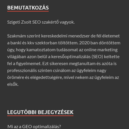
BEMUTATKOZÁS
Szigeti Zsolt SEO szakértő vagyok.
Szakmám szerint kereskedelmi menedzser de fél életemet
a banki és kkv szektorban töltöttem. 2020 ban döntöttem
úgy, hogy kamatoztatom tudásomat az online marketing
világában azon belül a keresőoptimalizálás (SEO) keltette
fel a figyelmemet. Ezt sikeresen megtanultam és azóta is
professzionális szinten csinálom az ügyfeleim nagy
örömére és elégedettségére, mivel nekem az ügyfeleim az
elsők.
LEGUTÓBBI BEJEGYZÉSEK
Mi az a GEO optimalizálás?