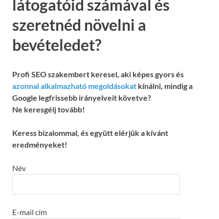
látogatóid számával és
szeretnéd növelni a
bevételedet?
Profi SEO szakembert keresel, aki képes gyors és
azonnal alkalmazható megoldásokat
kínálni, mindig a
Google legfrissebb irányelveit követve?
Ne keresgélj tovább!
Keress bizalommal, és együtt elérjük a kívánt
eredményeket!
Név
E-mail cím