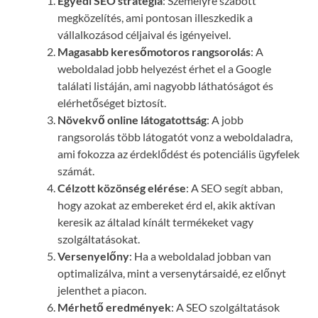
Egyedi SEO stratégia
: Személyre szabott
megközelítés, ami pontosan illeszkedik a
vállalkozásod céljaival és igényeivel.
Magasabb keresőmotoros rangsorolás
: A
weboldalad jobb helyezést érhet el a Google
találati listáján, ami nagyobb láthatóságot és
elérhetőséget biztosít.
Növekvő online látogatottság
: A jobb
rangsorolás több látogatót vonz a weboldaladra,
ami fokozza az érdeklődést és potenciális ügyfelek
számát.
Célzott közönség elérése
: A SEO segít abban,
hogy azokat az embereket érd el, akik aktívan
keresik az általad kínált termékeket vagy
szolgáltatásokat.
Versenyelőny
: Ha a weboldalad jobban van
optimalizálva, mint a versenytársaidé, ez előnyt
jelenthet a piacon.
Mérhető eredmények
: A SEO szolgáltatások