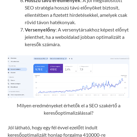
Hosszú távú eredmények
: A jól megvalósított
SEO stratégia hosszú távú előnyöket biztosít,
ellentétben a fizetett hirdetésekkel, amelyek csak
rövid távon hatékonyak.
Versenyelőny
: A versenytársakhoz képest előnyt
jelenthet, ha a weboldalad jobban optimalizált a
keresők számára.
Milyen eredményeket érhetők el a SEO szakértő a
keresőoptimalizálással?
Jól látható, hogy egy fél évvel ezelőtt indult
keresőoptimalizált honlap forgalma 410000-re