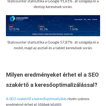
Statcounter statisztika a Google 91,61%- át szolgálja ki a
destop keresések során.
Statcounter statisztika a Google 57,87%- át szolgálja ki a
mobil, majd az asztali és a tablet keresések során.
Milyen eredményeket érhet el a SEO
szakértő a keresőoptimalizálással?
A SEO szakértő a keresőoptimalizálás
révén számos
eredményt érhet el, többek között: