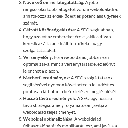
Növekvő online látogatottság
: A jobb
rangsorolás több látogatót vonz a weboldaladra,
ami fokozza az érdeklődést és potenciális ügyfelek
számát.
Célzott közönség elérése
: A SEO segít abban,
hogy azokat az embereket érd el, akik aktívan
keresik az általad kínált termékeket vagy
szolgáltatásokat.
Versenyelőny
: Ha a weboldalad jobban van
optimalizálva, mint a versenytársaidé, ez előnyt
jelenthet a piacon.
Mérhető eredmények
: A SEO szolgáltatások
segítségével nyomon követheted a fejlődést és
pontosan láthatod a befektetésed megtérülését.
Hosszú távú eredmények
: A SEO egy hosszú
távú stratégia, amely folyamatosan javítja a
weboldalad teljesítményét.
Weboldal optimalizálása
: A weboldalad
felhasználóbarát és mobilbarát lesz, ami javítja a