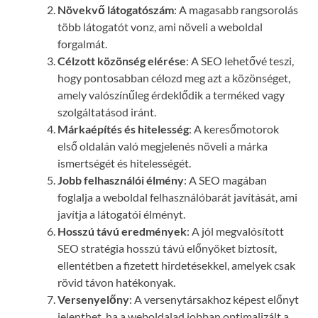
Növekvő látogatószám
: A magasabb rangsorolás
több látogatót vonz, ami növeli a weboldal
forgalmát.
Célzott közönség elérése
: A SEO lehetővé teszi,
hogy pontosabban célozd meg azt a közönséget,
amely valószínűleg érdeklődik a terméked vagy
szolgáltatásod iránt.
Márkaépítés és hitelesség
: A keresőmotorok
első oldalán való megjelenés növeli a márka
ismertségét és hitelességét.
Jobb felhasználói élmény
: A SEO magában
foglalja a weboldal felhasználóbarát javítását, ami
javítja a látogatói élményt.
Hosszú távú eredmények
: A jól megvalósított
SEO stratégia hosszú távú előnyöket biztosít,
ellentétben a fizetett hirdetésekkel, amelyek csak
rövid távon hatékonyak.
Versenyelőny
: A versenytársakhoz képest előnyt
jelenthet, ha a weboldalad jobban optimalizált a