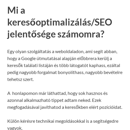
Mi a
keresőoptimalizálás/SEO
jelentősége számomra?
Egy olyan szolgáltatás a weboldaladon, ami segít abban,
hogy a Google útmutatásai alapján előbbrera kerülj a
keresők találati listáján és több látogatót kaphass, ezáltal
pedig nagyobb forgalmat bonyolíthass, nagyobb bevételre
tehetsz szert.
A honlapomon már láthattad, hogy sok hasznos és
azonnal alkalmazható tippet adtam neked. Ezek
megfogadásával javíthatod a keresőkben elért pozícióidat.
Külön kérésre technikai megoldásokkal is a segítségedre
vagyok.