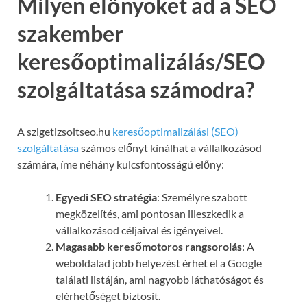
Milyen előnyöket ad a SEO
szakember
keresőoptimalizálás/SEO
szolgáltatása számodra?
A szigetizsoltseo.hu
keresőoptimalizálási (SEO)
szolgáltatása
számos előnyt kínálhat a vállalkozásod
számára, íme néhány kulcsfontosságú előny:
Egyedi SEO stratégia
: Személyre szabott
megközelítés, ami pontosan illeszkedik a
vállalkozásod céljaival és igényeivel.
Magasabb keresőmotoros rangsorolás
: A
weboldalad jobb helyezést érhet el a Google
találati listáján, ami nagyobb láthatóságot és
elérhetőséget biztosít.