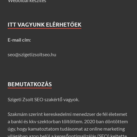
Weboldal készítés
ITT VAGYUNK ELÉRHETŐEK
E-mail cím:
seo@szigetizsoltseo.hu
BEMUTATKOZÁS
Szigeti Zsolt SEO szakértő vagyok.
Szakmám szerint kereskedelmi menedzser de fél életemet
a banki és kkv szektorban töltöttem. 2020 ban döntöttem
úgy, hogy kamatoztatom tudásomat az online marketing
világában azon belül a keresőoptimalizálás (SEO) keltette