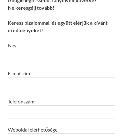
Google legfrissebb irányelveit követve?
Ne keresgélj tovább!
Keress bizalommal, és együtt elérjük a kívánt
eredményeket!
Név
E-mail cím
Telefonszám
Weboldal elérhetősége