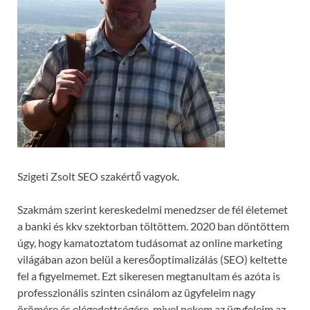
Szigeti Zsolt SEO szakértő vagyok.
Szakmám szerint kereskedelmi menedzser de fél életemet
a banki és kkv szektorban töltöttem. 2020 ban döntöttem
úgy, hogy kamatoztatom tudásomat az online marketing
világában azon belül a keresőoptimalizálás (SEO) keltette
fel a figyelmemet. Ezt sikeresen megtanultam és azóta is
professzionális szinten csinálom az ügyfeleim nagy
örömére és elégedettségére, mivel nekem az ügyfeleim az