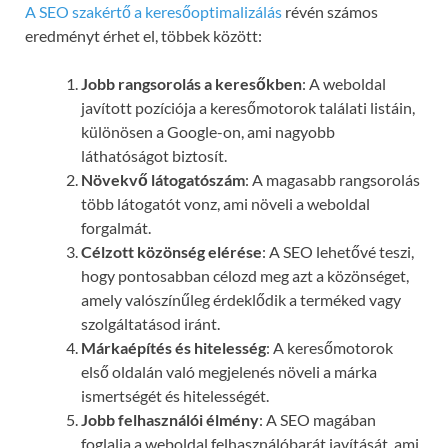
A SEO szakértő a keresőoptimalizálás
révén számos
eredményt érhet el, többek között:
Jobb rangsorolás a keresőkben
: A weboldal
javított pozíciója a keresőmotorok találati listáin,
különösen a Google-on, ami nagyobb
láthatóságot biztosít.
Növekvő látogatószám
: A magasabb rangsorolás
több látogatót vonz, ami növeli a weboldal
forgalmát.
Célzott közönség elérése
: A SEO lehetővé teszi,
hogy pontosabban célozd meg azt a közönséget,
amely valószínűleg érdeklődik a terméked vagy
szolgáltatásod iránt.
Márkaépítés és hitelesség
: A keresőmotorok
első oldalán való megjelenés növeli a márka
ismertségét és hitelességét.
Jobb felhasználói élmény
: A SEO magában
foglalja a weboldal felhasználóbarát javítását, ami