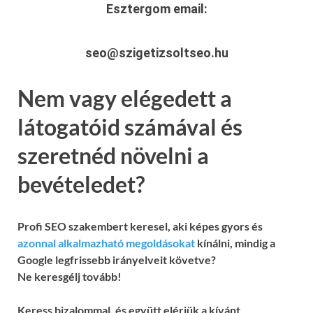
Esztergom
email:
seo@szigetizsoltseo.hu
Nem vagy elégedett a
látogatóid számával és
szeretnéd növelni a
bevételedet?
Profi SEO szakembert keresel, aki képes gyors és
azonnal alkalmazható megoldásokat
kínálni, mindig a
Google legfrissebb irányelveit követve?
Ne keresgélj tovább!
Keress bizalommal, és együtt elérjük a kívánt