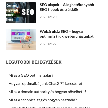
SEO alapok – A leghatékonyabb
SEO tippek és trükkök!
2023.09.20.
Webáruház SEO – hogyan
optimalizáljuk webáruházunkat
2023.09.27.
LEGUTÓBBI BEJEGYZÉSEK
Mi az a GEO optimalizálás?
Hogyan optimalizáljunk ChatGPT keresésre?
Mi az a domain authority és hogyan növelhető?
Mi az a canonical tag és hogyan használd?
Core Web Vitals – Mit jelent és hogyan javítható?