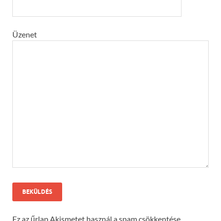
Üzenet
Ez az űrlap Akismetet használ a spam csökkentése