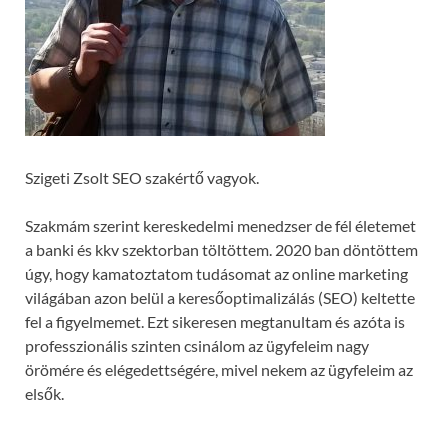
Szigeti Zsolt SEO szakértő vagyok.
Szakmám szerint kereskedelmi menedzser de fél életemet
a banki és kkv szektorban töltöttem. 2020 ban döntöttem
úgy, hogy kamatoztatom tudásomat az online marketing
világában azon belül a keresőoptimalizálás (SEO) keltette
fel a figyelmemet. Ezt sikeresen megtanultam és azóta is
professzionális szinten csinálom az ügyfeleim nagy
örömére és elégedettségére, mivel nekem az ügyfeleim az
elsők.