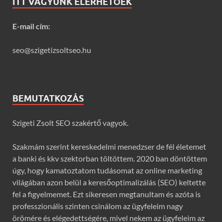
ITT VAGYUNK ELÉRHETŐEK
E-mail cím:
seo@szigetizsoltseo.hu
BEMUTATKOZÁS
Szigeti Zsolt SEO szakértő vagyok.
Szakmám szerint kereskedelmi menedzser de fél életemet
a banki és kkv szektorban töltöttem. 2020 ban döntöttem
úgy, hogy kamatoztatom tudásomat az online marketing
világában azon belül a keresőoptimalizálás (SEO) keltette
fel a figyelmemet. Ezt sikeresen megtanultam és azóta is
professzionális szinten csinálom az ügyfeleim nagy
örömére és elégedettségére, mivel nekem az ügyfeleim az