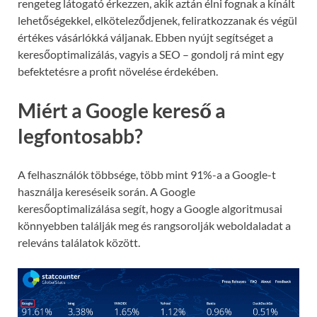
rengeteg látogató érkezzen, akik aztán élni fognak a kínált
lehetőségekkel, elköteleződjenek, feliratkozzanak és végül
értékes vásárlókká váljanak. Ebben nyújt segítséget a
keresőoptimalizálás, vagyis a SEO – gondolj rá mint egy
befektetésre a profit növelése érdekében.
Miért a Google kereső a
legfontosabb?
A felhasználók többsége, több mint 91%-a a Google-t
használja kereséseik során. A Google
keresőoptimalizálása segít, hogy a Google algoritmusai
könnyebben találják meg és rangsorolják weboldaladat a
releváns találatok között.