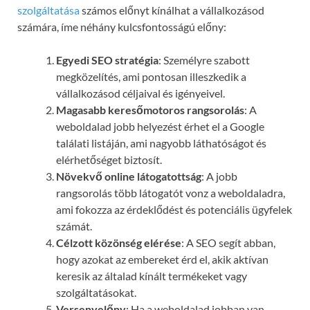
szolgáltatása
számos előnyt kínálhat a vállalkozásod
számára, íme néhány kulcsfontosságú előny:
Egyedi SEO stratégia
: Személyre szabott
megközelítés, ami pontosan illeszkedik a
vállalkozásod céljaival és igényeivel.
Magasabb keresőmotoros rangsorolás
: A
weboldalad jobb helyezést érhet el a Google
találati listáján, ami nagyobb láthatóságot és
elérhetőséget biztosít.
Növekvő online látogatottság
: A jobb
rangsorolás több látogatót vonz a weboldaladra,
ami fokozza az érdeklődést és potenciális ügyfelek
számát.
Célzott közönség elérése
: A SEO segít abban,
hogy azokat az embereket érd el, akik aktívan
keresik az általad kínált termékeket vagy
szolgáltatásokat.
Versenyelőny
: Ha a weboldalad jobban van