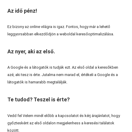
Az idő pénz!
Ez bizony az online világra is igaz. Fontos, hogy már a lehető
leggyorsabban elkezdődjön a weboldal keresőoptimalizálása.
Az nyer, aki az első.
A Google és a látogatók is tudják ezt. Az első oldal a keresőkben
azé, aki tesz is érte. Jutalma nem marad el, értékeli a Google és a
látogatók is hamarabb megtalálják.
Te tudod? Teszel is érte?
Vedd fel Velem minél előbb a kapcsolatot és kérj árajánlatot, hogy
győztesként az első oldalon megjelenhess a keresési találatok
között.