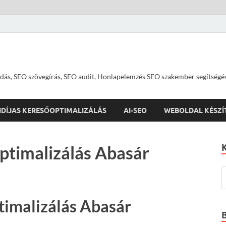
dás, SEO szövegírás, SEO audit, Honlapelemzés SEO szakember segítségé
IDÍJAS KERESŐOPTIMALIZÁLÁS
AI-SEO
WEBOLDAL KÉSZÍ
ptimalizálás Abasár
timalizálás Abasár