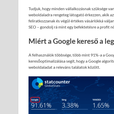
Tudjuk, hogy minden vállalkozásnak szüksége van
weboldaladra rengeteg látogató érkezzen, akik azt
feliratkozzanak és végül értékes vásárlókká válja
SEO – gondolj rá mint egy befektetésre a profit 
Miért a Google kereső a le
A felhasználók többsége, több mint 91%-a a Goog
keresőoptimalizálása segít, hogy a Google algori
weboldaladat a releváns találatok között.