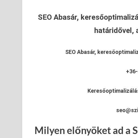
SEO Abasár, keresőoptimalizá
határidővel, 
SEO Abasár, keresőoptimali
+36-
Keresőoptimalizálá
seo@szi
Milyen előnyöket ad a