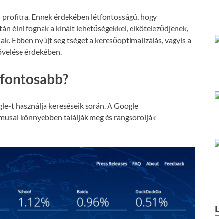
 profitra. Ennek érdekében létfontosságú, hogy
án élni fognak a kínált lehetőségekkel, elköteleződjenek,
nak. Ebben nyújt segítséget a keresőoptimalizálás, vagyis a
növelése érdekében.
gfontosabb?
le-t használja kereséseik során. A Google
tmusai könnyebben találják meg és rangsorolják