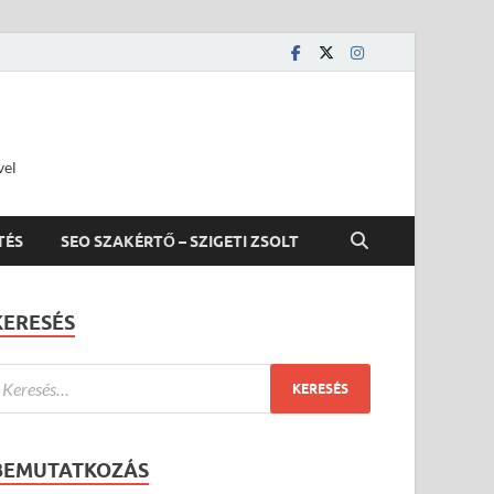
vel
TÉS
SEO SZAKÉRTŐ – SZIGETI ZSOLT
KERESÉS
BEMUTATKOZÁS