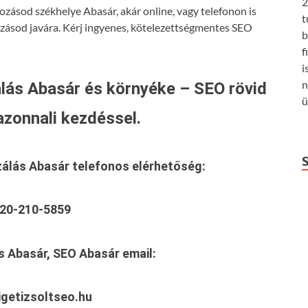
2
ozásod székhelye Abasár, akár online, vagy telefonon is
t
ozásod javára. Kérj ingyenes, kötelezettségmentes SEO
b
f
i
n
lás Abasár és környéke – SEO rövid
ü
azonnali kezdéssel.
zálás Abasár
telefonos elérhetőség:
20-210-5859
s Abasár, SEO Abasár
email:
getizsoltseo.hu