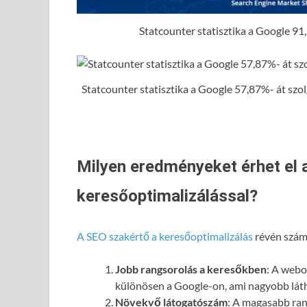
Statcounter statisztika a Google 91,
Statcounter statisztika a Google 57,87%- át szolgá
Milyen eredményeket érhet el 
keresőoptimalizálással?
A SEO szakértő a keresőoptimalizálás
révén számo
Jobb rangsorolás a keresőkben
: A webol
különösen a Google-on, ami nagyobb láth
Növekvő látogatószám
: A magasabb ran