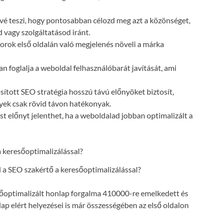
vé teszi, hogy pontosabban célozd meg azt a közönséget,
 vagy szolgáltatásod iránt.
orok első oldalán való megjelenés növeli a márka
n foglalja a weboldal felhasználóbarát javítását, ami
ósított SEO stratégia hosszú távú előnyöket biztosít,
lyek csak rövid távon hatékonyak.
t előnyt jelenthet, ha a weboldalad jobban optimalizált a
a SEO szakértő a keresőoptimalizálással?
resőoptimalizált honlap forgalma 410000-re emelkedett és
lap elért helyezései is már összességében az első oldalon