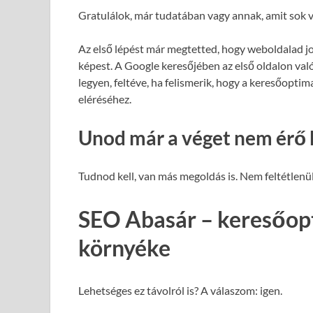
Gratulálok, már tudatában vagy annak, amit sok v
Az első lépést már megtetted, hogy weboldalad j
képest. A Google keresőjében az első oldalon val
legyen, feltéve, ha felismerik, hogy a keresőopti
eléréséhez.
Unod már a véget nem érő 
Tudnod kell, van más megoldás is. Nem feltétlenül
SEO Abasár – keresőopt
környéke
Lehetséges ez távolról is? A válaszom: igen.