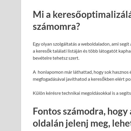
Mi a keresőoptimalizál
számomra?
Egy olyan szolgáltatás a weboldaladon, ami segít
a keresők találati listáján és több látogatót kap
bevételre tehetsz szert.
A honlapomon már láthattad, hogy sok hasznos é
megfogadásával javíthatod a keresőkben elért poz
Külön kérésre technikai megoldásokkal is a segít
Fontos számodra, hogy 
oldalán jelenj meg, leh