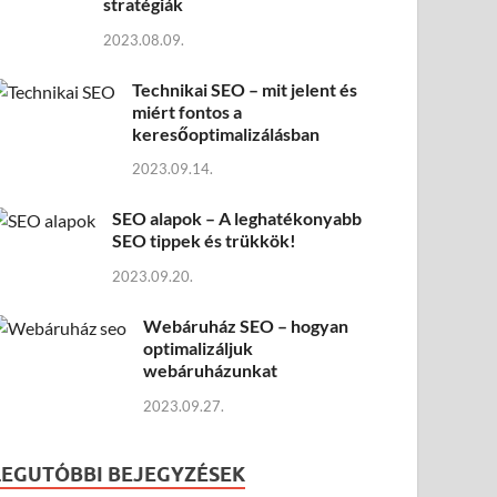
stratégiák
2023.08.09.
Technikai SEO – mit jelent és
miért fontos a
keresőoptimalizálásban
2023.09.14.
SEO alapok – A leghatékonyabb
SEO tippek és trükkök!
2023.09.20.
Webáruház SEO – hogyan
optimalizáljuk
webáruházunkat
2023.09.27.
LEGUTÓBBI BEJEGYZÉSEK