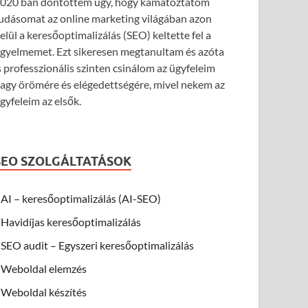
020 ban döntöttem úgy, hogy kamatoztatom
udásomat az online marketing világában azon
elül a keresőoptimalizálás (SEO) keltette fel a
igyelmemet. Ezt sikeresen megtanultam és azóta
s professzionális szinten csinálom az ügyfeleim
agy örömére és elégedettségére, mivel nekem az
gyfeleim az elsők.
SEO SZOLGÁLTATÁSOK
AI – keresőoptimalizálás (AI-SEO)
Havidíjas keresőoptimalizálás
SEO audit – Egyszeri keresőoptimalizálás
Weboldal elemzés
Weboldal készítés