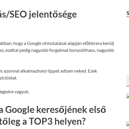
ás/SEO jelentősége
 abban, hogy a Google útmutatásai alapján előbbrera kerülj
hass, ezáltal pedig nagyobb forgalmat bonyolíthass, nagyobb
s azonnal alkalmazható tippet adtam neked. Ezek
ícióidat.
ségedre vagyok.
a Google keresőjének első
etőleg a TOP3 helyen?