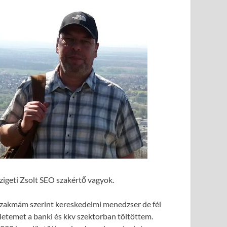
zigeti Zsolt SEO szakértő vagyok.
zakmám szerint kereskedelmi menedzser de fél
letemet a banki és kkv szektorban töltöttem.