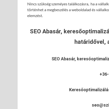
Nincs szükség szeméyes találkozásra, ha a vállalk
történhet a megbeszélés a weboldalad és vállalk
elemzést.
SEO Abasár, keresőoptimalizá
határidővel, 
SEO Abasár, keresőoptimali
+36-
Keresőoptimalizálá
seo@szi