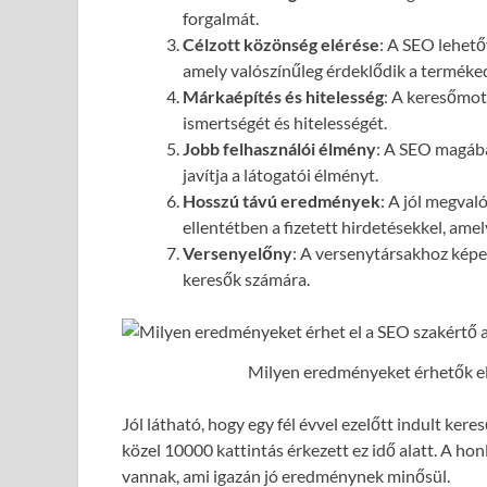
forgalmát.
Célzott közönség elérése
: A SEO lehető
amely valószínűleg érdeklődik a terméked
Márkaépítés és hitelesség
: A keresőmot
ismertségét és hitelességét.
Jobb felhasználói élmény
: A SEO magába
javítja a látogatói élményt.
Hosszú távú eredmények
: A jól megval
ellentétben a fizetett hirdetésekkel, ame
Versenyelőny
: A versenytársakhoz képes
keresők számára.
Milyen eredményeket érhetők el 
Jól látható, hogy egy fél évvel ezelőtt indult ke
közel 10000 kattintás érkezett ez idő alatt. A hon
vannak, ami igazán jó eredménynek minősül.