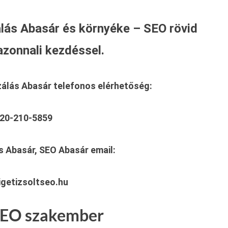
lás Abasár és környéke – SEO rövid
azonnali kezdéssel.
zálás Abasár
telefonos elérhetőség:
20-210-5859
s Abasár, SEO Abasár
email:
getizsoltseo.hu
 SEO szakember