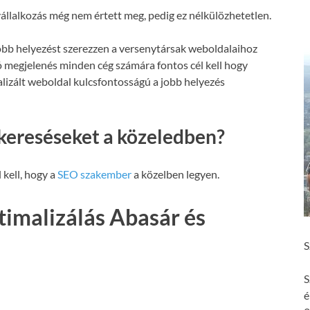
állalkozás még nem értett meg, pedig ez nélkülözhetetlen.
obb helyezést szerezzen a versenytársak weboldalaihoz
ó megjelenés minden cég számára fontos cél kell hogy
malizált weboldal kulcsfontosságú a jobb helyezés
kereséseket a közeledben?
 kell, hogy a
SEO szakember
a közelben legyen.
imalizálás Abasár és
S
S
é