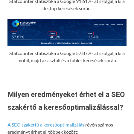
Statcounter statisztika a Google 91,61%- át szolgálja ki a
destop keresések során.
Statcounter statisztika a Google 57,87%- át szolgálja ki a
mobil, majd az asztali és a tablet keresések során.
Milyen eredményeket érhet el a SEO
szakértő a keresőoptimalizálással?
A SEO szakértő a keresőoptimalizálás
révén számos
eredményt érhet el, többek között: