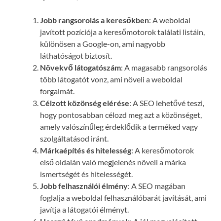
Jobb rangsorolás a keresőkben
: A weboldal
javított pozíciója a keresőmotorok találati listáin,
különösen a Google-on, ami nagyobb
láthatóságot biztosít.
Növekvő látogatószám
: A magasabb rangsorolás
több látogatót vonz, ami növeli a weboldal
forgalmát.
Célzott közönség elérése
: A SEO lehetővé teszi,
hogy pontosabban célozd meg azt a közönséget,
amely valószínűleg érdeklődik a terméked vagy
szolgáltatásod iránt.
Márkaépítés és hitelesség
: A keresőmotorok
első oldalán való megjelenés növeli a márka
ismertségét és hitelességét.
Jobb felhasználói élmény
: A SEO magában
foglalja a weboldal felhasználóbarát javítását, ami
javítja a látogatói élményt.