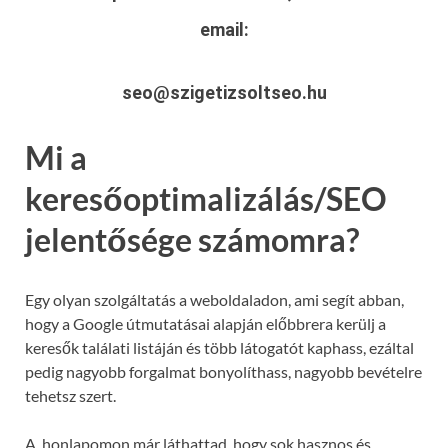
email:
seo@szigetizsoltseo.hu
Mi a
keresőoptimalizálás/SEO
jelentősége számomra?
Egy olyan szolgáltatás a weboldaladon, ami segít abban,
hogy a Google útmutatásai alapján előbbrera kerülj a
keresők találati listáján és több látogatót kaphass, ezáltal
pedig nagyobb forgalmat bonyolíthass, nagyobb bevételre
tehetsz szert.
A honlapomon már láthattad, hogy sok hasznos és