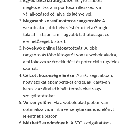
Egyedi SEO stratégia
: Személyre szabott
megközelítés, ami pontosan illeszkedik a
vállalkozásod céljaival és igényeivel.
Magasabb keresőmotoros rangsorolás
: A
weboldalad jobb helyezést érhet el a Google
találati listáján, ami nagyobb láthatóságot és
elérhetőséget biztosít.
Növekvő online látogatottság
: A jobb
rangsorolás több látogatót vonz a weboldaladra,
ami fokozza az érdeklődést és potenciális ügyfelek
számát.
Célzott közönség elérése
: A SEO segít abban,
hogy azokat az embereket érd el, akik aktívan
keresik az általad kínált termékeket vagy
szolgáltatásokat.
Versenyelőny
: Ha a weboldalad jobban van
optimalizálva, mint a versenytársaidé, ez előnyt
jelenthet a piacon.
Mérhető eredmények
: A SEO szolgáltatások