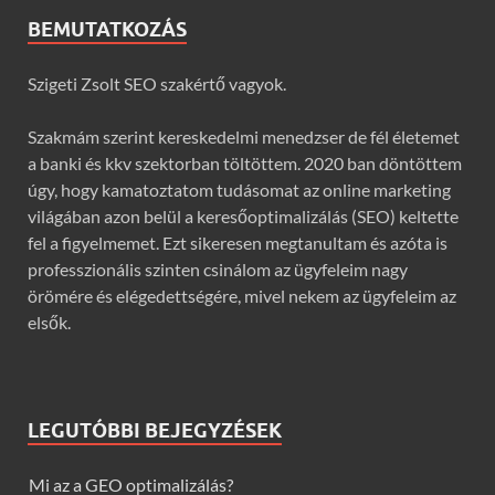
BEMUTATKOZÁS
Szigeti Zsolt SEO szakértő vagyok.
Szakmám szerint kereskedelmi menedzser de fél életemet
a banki és kkv szektorban töltöttem. 2020 ban döntöttem
úgy, hogy kamatoztatom tudásomat az online marketing
világában azon belül a keresőoptimalizálás (SEO) keltette
fel a figyelmemet. Ezt sikeresen megtanultam és azóta is
professzionális szinten csinálom az ügyfeleim nagy
örömére és elégedettségére, mivel nekem az ügyfeleim az
elsők.
LEGUTÓBBI BEJEGYZÉSEK
Mi az a GEO optimalizálás?