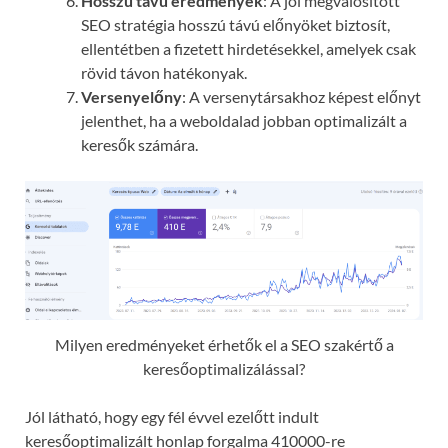
Hosszú távú eredmények
: A jól megvalósított
SEO stratégia hosszú távú előnyöket biztosít,
ellentétben a fizetett hirdetésekkel, amelyek csak
rövid távon hatékonyak.
Versenyelőny
: A versenytársakhoz képest előnyt
jelenthet, ha a weboldalad jobban optimalizált a
keresők számára.
Milyen eredményeket érhetők el a SEO szakértő a
keresőoptimalizálással?
Jól látható, hogy egy fél évvel ezelőtt indult
keresőoptimalizált honlap forgalma 410000-re