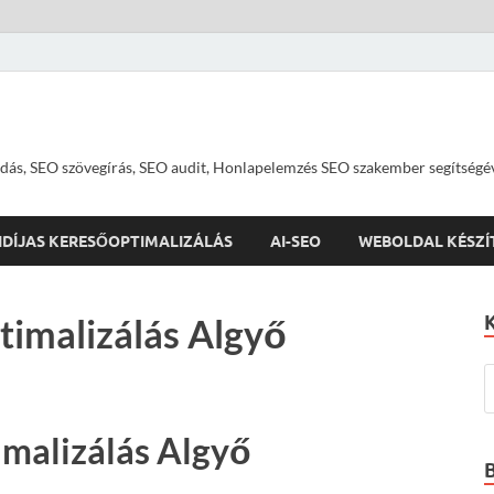
dás, SEO szövegírás, SEO audit, Honlapelemzés SEO szakember segítségé
IDÍJAS KERESŐOPTIMALIZÁLÁS
AI-SEO
WEBOLDAL KÉSZÍ
timalizálás Algyő
malizálás Algyő