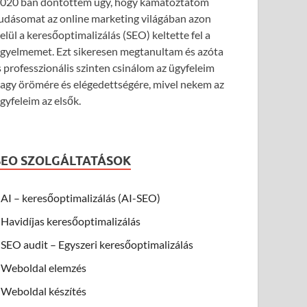
020 ban döntöttem úgy, hogy kamatoztatom
udásomat az online marketing világában azon
elül a keresőoptimalizálás (SEO) keltette fel a
igyelmemet. Ezt sikeresen megtanultam és azóta
s professzionális szinten csinálom az ügyfeleim
agy örömére és elégedettségére, mivel nekem az
gyfeleim az elsők.
SEO SZOLGÁLTATÁSOK
AI – keresőoptimalizálás (AI-SEO)
Havidíjas keresőoptimalizálás
SEO audit – Egyszeri keresőoptimalizálás
Weboldal elemzés
Weboldal készítés