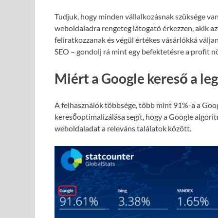
Tudjuk, hogy minden vállalkozásnak szüksége van
weboldaladra rengeteg látogató érkezzen, akik azt
feliratkozzanak és végül értékes vásárlókká válja
SEO – gondolj rá mint egy befektetésre a profit 
Miért a Google kereső a le
A felhasználók többsége, több mint 91%-a a Goog
keresőoptimalizálása segít, hogy a Google algori
weboldaladat a releváns találatok között.