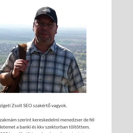
zigeti Zsolt SEO szakértő vagyok.
zakmám szerint kereskedelmi menedzser de fél
letemet a banki és kkv szektorban töltöttem.