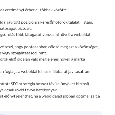
s eredményt érhet el, többek között:
dal javított pozíciója a keresőmotorok találati listáin,
atóságot biztosít.
gsorolás több látogatót vonz, ami növeli a weboldal
vé teszi, hogy pontosabban célozd meg azt a közönséget,
 vagy szolgáltatásod iránt.
orok első oldalán való megjelenés növeli a márka
n foglalja a weboldal felhasználóbarát javítását, ami
ósított SEO stratégia hosszú távú előnyöket biztosít,
lyek csak rövid távon hatékonyak.
t előnyt jelenthet, ha a weboldalad jobban optimalizált a