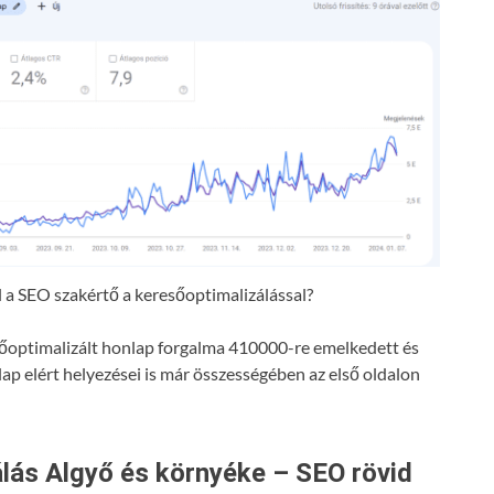
a SEO szakértő a keresőoptimalizálással?
resőoptimalizált honlap forgalma 410000-re emelkedett és
lap elért helyezései is már összességében az első oldalon
lás Algyő és környéke – SEO rövid