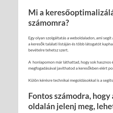
Mi a keresőoptimalizál
számomra?
Egy olyan szolgáltatás a weboldaladon, ami segít
a keresők találati listáján és több látogatót kap
bevételre tehetsz szert.
A honlapomon már láthattad, hogy sok hasznos é
megfogadásával javíthatod a keresőkben elért poz
Külön kérésre technikai megoldásokkal is a segít
Fontos számodra, hogy 
oldalán jelenj meg, leh