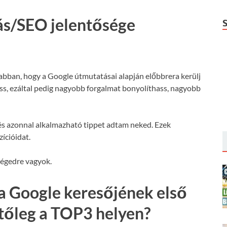
ás/SEO jelentősége
 abban, hogy a Google útmutatásai alapján előbbrera kerülj
hass, ezáltal pedig nagyobb forgalmat bonyolíthass, nagyobb
s azonnal alkalmazható tippet adtam neked. Ezek
ícióidat.
ségedre vagyok.
a Google keresőjének első
etőleg a TOP3 helyen?