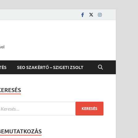
vel
TÉS
SEO SZAKÉRTŐ – SZIGETI ZSOLT
KERESÉS
BEMUTATKOZÁS