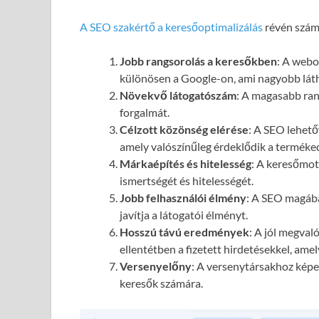
A SEO szakértő a keresőoptimalizálás
révén számo
Jobb rangsorolás a keresőkben
: A webol
különösen a Google-on, ami nagyobb láth
Növekvő látogatószám
: A magasabb ran
forgalmát.
Célzott közönség elérése
: A SEO lehető
amely valószínűleg érdeklődik a terméked
Márkaépítés és hitelesség
: A keresőmot
ismertségét és hitelességét.
Jobb felhasználói élmény
: A SEO magába
javítja a látogatói élményt.
Hosszú távú eredmények
: A jól megval
ellentétben a fizetett hirdetésekkel, ame
Versenyelőny
: A versenytársakhoz képes
keresők számára.