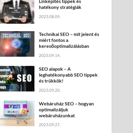
Linképítés tippek és
hatékony stratégiák
2023.08.09.
Technikai SEO – mit jelent és
miért fontos a
keresőoptimalizálásban
2023.09.14.
SEO alapok – A
leghatékonyabb SEO tippek
és trükkök!
2023.09.20.
Webáruház SEO – hogyan
optimalizáljuk
webáruházunkat
2023.09.27.