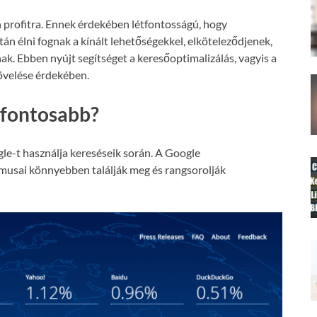
 profitra. Ennek érdekében létfontosságú, hogy
án élni fognak a kínált lehetőségekkel, elköteleződjenek,
nak. Ebben nyújt segítséget a keresőoptimalizálás, vagyis a
növelése érdekében.
gfontosabb?
le-t használja kereséseik során. A Google
tmusai könnyebben találják meg és rangsorolják