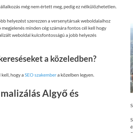
állalkozás még nem értett meg, pedig ez nélkülözhetetlen.
obb helyezést szerezzen a versenytársak weboldalaihoz
ó megjelenés minden cég számára fontos cél kell hogy
malizált weboldal kulcsfontosságú a jobb helyezés
kereséseket a közeledben?
 kell, hogy a
SEO szakember
a közelben legyen.
malizálás Algyő és
S
S
é