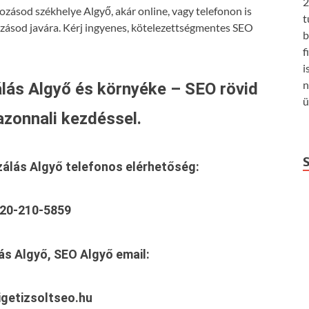
2
ozásod székhelye Algyő, akár online, vagy telefonon is
t
ozásod javára. Kérj ingyenes, kötelezettségmentes SEO
b
f
i
n
lás Algyő és környéke – SEO rövid
ü
azonnali kezdéssel.
zálás Algyő
telefonos elérhetőség:
20-210-5859
ás Algyő, SEO Algyő
email:
getizsoltseo.hu