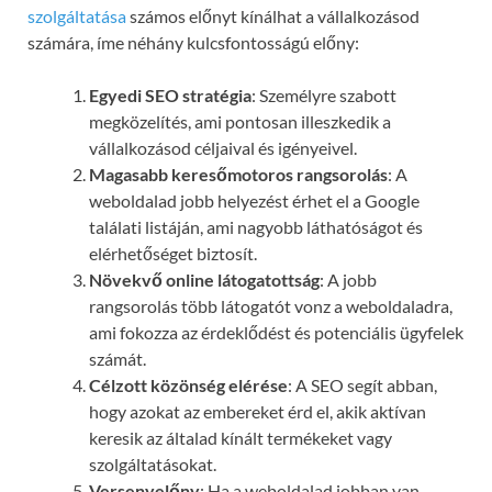
szolgáltatása
számos előnyt kínálhat a vállalkozásod
számára, íme néhány kulcsfontosságú előny:
Egyedi SEO stratégia
: Személyre szabott
megközelítés, ami pontosan illeszkedik a
vállalkozásod céljaival és igényeivel.
Magasabb keresőmotoros rangsorolás
: A
weboldalad jobb helyezést érhet el a Google
találati listáján, ami nagyobb láthatóságot és
elérhetőséget biztosít.
Növekvő online látogatottság
: A jobb
rangsorolás több látogatót vonz a weboldaladra,
ami fokozza az érdeklődést és potenciális ügyfelek
számát.
Célzott közönség elérése
: A SEO segít abban,
hogy azokat az embereket érd el, akik aktívan
keresik az általad kínált termékeket vagy
szolgáltatásokat.
Versenyelőny
: Ha a weboldalad jobban van