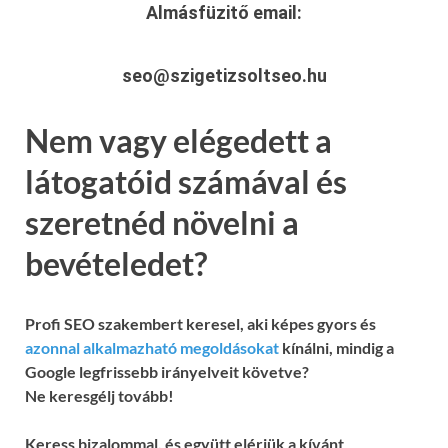
Almásfüzitő
email:
seo@szigetizsoltseo.hu
Nem vagy elégedett a
látogatóid számával és
szeretnéd növelni a
bevételedet?
Profi SEO szakembert keresel, aki képes gyors és
azonnal alkalmazható megoldásokat
kínálni, mindig a
Google legfrissebb irányelveit követve?
Ne keresgélj tovább!
Keress bizalommal, és együtt elérjük a kívánt