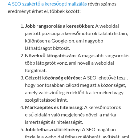
A SEO szakértő a keresőoptimalizálás
révén számos
eredményt érhet el, többek között:
Jobb rangsorolás a keresőkben
: A weboldal
javított pozíciója a keresőmotorok találati listáin,
különösen a Google-on, ami nagyobb
láthatóságot biztosít.
Növekvő látogatószám
: A magasabb rangsorolás
több látogatót vonz, ami növeli a weboldal
forgalmát.
Célzott közönség elérése
: A SEO lehetővé teszi,
hogy pontosabban célozd meg azt a közönséget,
amely valószínűleg érdeklődik a terméked vagy
szolgáltatásod iránt.
Márkaépítés és hitelesség
: A keresőmotorok
első oldalán való megjelenés növeli a márka
ismertségét és hitelességét.
Jobb felhasználói élmény
: A SEO magában
foglalja a weboldal felhasználóbarát javítását, ami