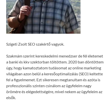
Szigeti Zsolt SEO szakértő vagyok.
Szakmám szerint kereskedelmi menedzser de fél életemet
a banki és kkv szektorban töltöttem. 2020 ban döntöttem
úgy, hogy kamatoztatom tudásomat az online marketing
világában azon belül a keresőoptimalizálás (SEO) keltette
fel a figyelmemet. Ezt sikeresen megtanultam és azóta is
professzionális szinten csinálom az ügyfeleim nagy
örömére és elégedettségére, mivel nekem az ügyfeleim az
elsők.