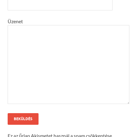
Üzenet
Ez az űrlap Akismetet használ a spam csökkentése