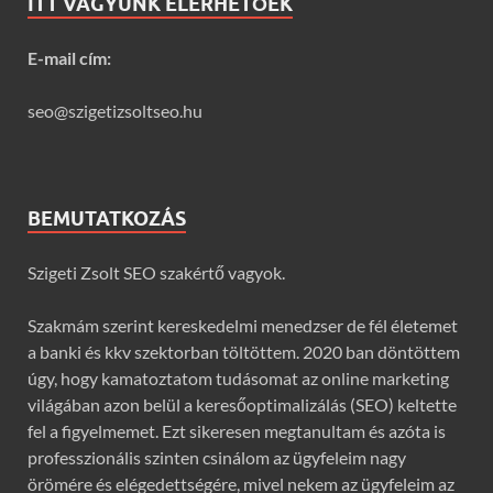
ITT VAGYUNK ELÉRHETŐEK
E-mail cím:
seo@szigetizsoltseo.hu
BEMUTATKOZÁS
Szigeti Zsolt SEO szakértő vagyok.
Szakmám szerint kereskedelmi menedzser de fél életemet
a banki és kkv szektorban töltöttem. 2020 ban döntöttem
úgy, hogy kamatoztatom tudásomat az online marketing
világában azon belül a keresőoptimalizálás (SEO) keltette
fel a figyelmemet. Ezt sikeresen megtanultam és azóta is
professzionális szinten csinálom az ügyfeleim nagy
örömére és elégedettségére, mivel nekem az ügyfeleim az