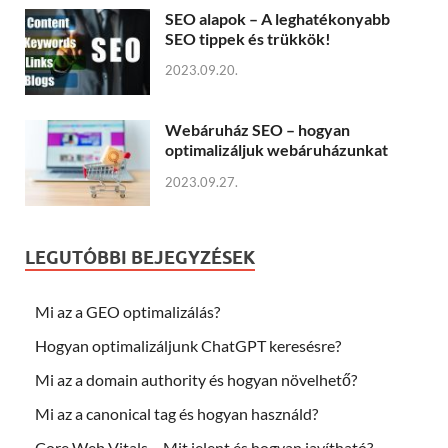
SEO alapok – A leghatékonyabb
SEO tippek és trükkök!
2023.09.20.
Webáruház SEO – hogyan
optimalizáljuk webáruházunkat
2023.09.27.
LEGUTÓBBI BEJEGYZÉSEK
Mi az a GEO optimalizálás?
Hogyan optimalizáljunk ChatGPT keresésre?
Mi az a domain authority és hogyan növelhető?
Mi az a canonical tag és hogyan használd?
Core Web Vitals – Mit jelent és hogyan javítható?