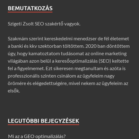
BEMUTATKOZÁS
Szigeti Zsolt SEO szakértő vagyok.
Szakmám szerint kereskedelmi menedzser de fél életemet
a banki és kkv szektorban töltöttem. 2020 ban döntöttem
úgy, hogy kamatoztatom tudásomat az online marketing
világában azon belül a keresőoptimalizálás (SEO) keltette
fel a figyelmemet. Ezt sikeresen megtanultam és azóta is
professzionális szinten csinálom az ügyfeleim nagy
örömére és elégedettségére, mivel nekem az ügyfeleim az
elsők.
LEGUTÓBBI BEJEGYZÉSEK
Mi az a GEO optimalizálás?