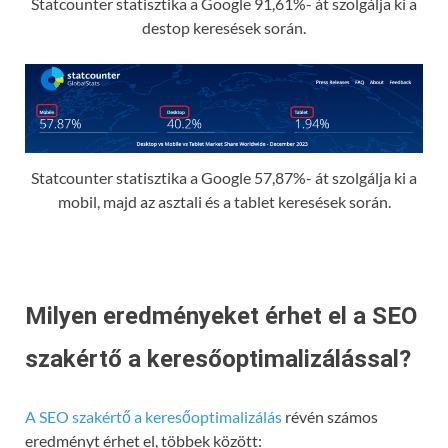
Statcounter statisztika a Google 91,61%- át szolgálja ki a
destop keresések során.
Statcounter statisztika a Google 57,87%- át szolgálja ki a
mobil, majd az asztali és a tablet keresések során.
Milyen eredményeket érhet el a SEO
szakértő a keresőoptimalizálással?
A SEO szakértő a keresőoptimalizálás
révén számos
eredményt érhet el, többek között: