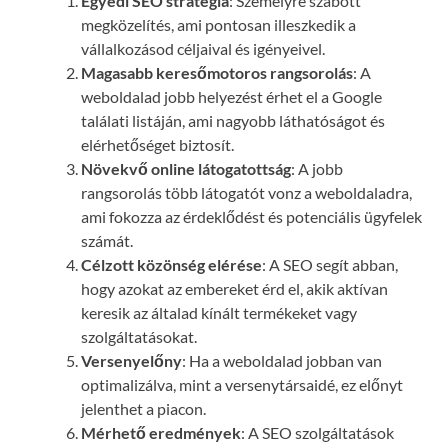
Egyedi SEO stratégia
: Személyre szabott
megközelítés, ami pontosan illeszkedik a
vállalkozásod céljaival és igényeivel.
Magasabb keresőmotoros rangsorolás
: A
weboldalad jobb helyezést érhet el a Google
találati listáján, ami nagyobb láthatóságot és
elérhetőséget biztosít.
Növekvő online látogatottság
: A jobb
rangsorolás több látogatót vonz a weboldaladra,
ami fokozza az érdeklődést és potenciális ügyfelek
számát.
Célzott közönség elérése
: A SEO segít abban,
hogy azokat az embereket érd el, akik aktívan
keresik az általad kínált termékeket vagy
szolgáltatásokat.
Versenyelőny
: Ha a weboldalad jobban van
optimalizálva, mint a versenytársaidé, ez előnyt
jelenthet a piacon.
Mérhető eredmények
: A SEO szolgáltatások