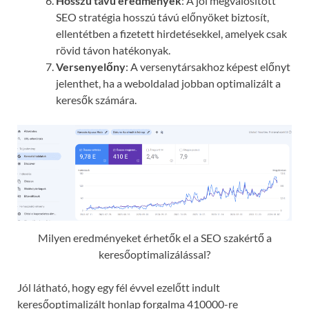
Hosszú távú eredmények
: A jól megvalósított
SEO stratégia hosszú távú előnyöket biztosít,
ellentétben a fizetett hirdetésekkel, amelyek csak
rövid távon hatékonyak.
Versenyelőny
: A versenytársakhoz képest előnyt
jelenthet, ha a weboldalad jobban optimalizált a
keresők számára.
Milyen eredményeket érhetők el a SEO szakértő a
keresőoptimalizálással?
Jól látható, hogy egy fél évvel ezelőtt indult
keresőoptimalizált honlap forgalma 410000-re