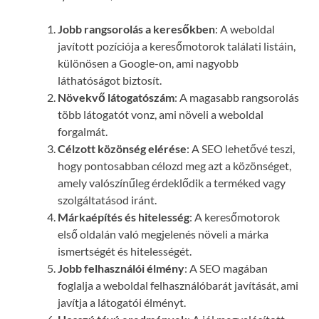
Jobb rangsorolás a keresőkben
: A weboldal
javított pozíciója a keresőmotorok találati listáin,
különösen a Google-on, ami nagyobb
láthatóságot biztosít.
Növekvő látogatószám
: A magasabb rangsorolás
több látogatót vonz, ami növeli a weboldal
forgalmát.
Célzott közönség elérése
: A SEO lehetővé teszi,
hogy pontosabban célozd meg azt a közönséget,
amely valószínűleg érdeklődik a terméked vagy
szolgáltatásod iránt.
Márkaépítés és hitelesség
: A keresőmotorok
első oldalán való megjelenés növeli a márka
ismertségét és hitelességét.
Jobb felhasználói élmény
: A SEO magában
foglalja a weboldal felhasználóbarát javítását, ami
javítja a látogatói élményt.