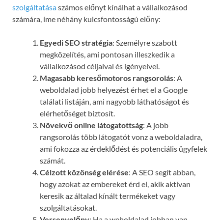
szolgáltatása
számos előnyt kínálhat a vállalkozásod
számára, íme néhány kulcsfontosságú előny:
Egyedi SEO stratégia
: Személyre szabott
megközelítés, ami pontosan illeszkedik a
vállalkozásod céljaival és igényeivel.
Magasabb keresőmotoros rangsorolás
: A
weboldalad jobb helyezést érhet el a Google
találati listáján, ami nagyobb láthatóságot és
elérhetőséget biztosít.
Növekvő online látogatottság
: A jobb
rangsorolás több látogatót vonz a weboldaladra,
ami fokozza az érdeklődést és potenciális ügyfelek
számát.
Célzott közönség elérése
: A SEO segít abban,
hogy azokat az embereket érd el, akik aktívan
keresik az általad kínált termékeket vagy
szolgáltatásokat.
Versenyelőny
: Ha a weboldalad jobban van