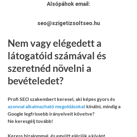
Alsópáhok
email:
seo@szigetizsoltseo.hu
Nem vagy elégedett a
látogatóid számával és
szeretnéd növelni a
bevételedet?
Profi SEO szakembert keresel, aki képes gyors és
azonnal alkalmazható megoldásokat
kínálni, mindig a
Google legfrissebb irányelveit követve?
Ne keresgélj tovább!
Keress bizalommal, és együtt elérjük a kívánt