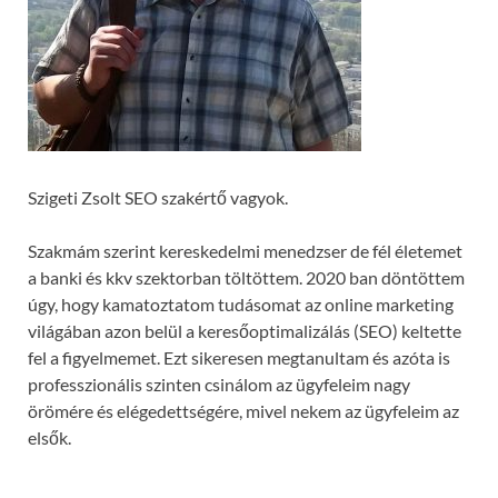
Szigeti Zsolt SEO szakértő vagyok.
Szakmám szerint kereskedelmi menedzser de fél életemet
a banki és kkv szektorban töltöttem. 2020 ban döntöttem
úgy, hogy kamatoztatom tudásomat az online marketing
világában azon belül a keresőoptimalizálás (SEO) keltette
fel a figyelmemet. Ezt sikeresen megtanultam és azóta is
professzionális szinten csinálom az ügyfeleim nagy
örömére és elégedettségére, mivel nekem az ügyfeleim az
elsők.