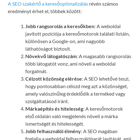
A SEO szakértő a keresőoptimalizálás
révén számos
eredményt érhet el, többek között:
Jobb rangsorolás a keresőkben
: A weboldal
javított pozíciója a keresőmotorok találati listáin,
különösen a Google-on, ami nagyobb
láthatóságot biztosít.
Növekvő látogatószám
: A magasabb rangsorolás
több látogatót vonz, ami növeli a weboldal
forgalmát.
Célzott közönség elérése
: A SEO lehetővé teszi,
hogy pontosabban célozd meg azt a közönséget,
amely valószínűleg érdeklődik a terméked vagy
szolgáltatásod iránt.
Márkaépítés és hitelesség
: A keresőmotorok
első oldalán való megjelenés növeli a márka
ismertségét és hitelességét.
Jobb felhasználói élmény
: A SEO magában
foglalja a weboldal felhasználóbarát javítását, ami