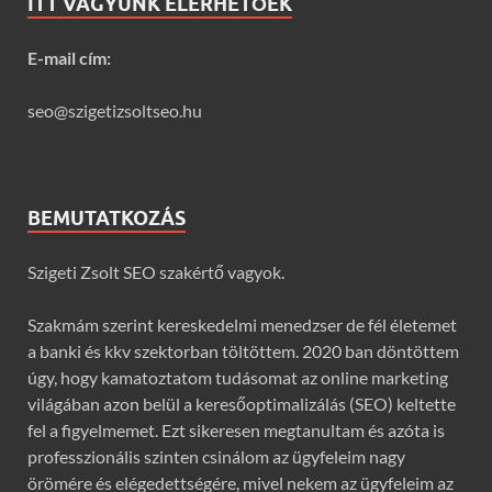
ITT VAGYUNK ELÉRHETŐEK
E-mail cím:
seo@szigetizsoltseo.hu
BEMUTATKOZÁS
Szigeti Zsolt SEO szakértő vagyok.
Szakmám szerint kereskedelmi menedzser de fél életemet
a banki és kkv szektorban töltöttem. 2020 ban döntöttem
úgy, hogy kamatoztatom tudásomat az online marketing
világában azon belül a keresőoptimalizálás (SEO) keltette
fel a figyelmemet. Ezt sikeresen megtanultam és azóta is
professzionális szinten csinálom az ügyfeleim nagy
örömére és elégedettségére, mivel nekem az ügyfeleim az