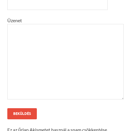
Üzenet
Ez az űrlap Akismetet használ a spam csökkentése