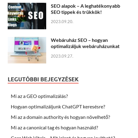
SEO alapok – A leghatékonyabb
SEO tippek és trükkök!
2023.09.20.
Webáruház SEO – hogyan
optimalizáljuk webáruházunkat
2023.09.27.
LEGUTÓBBI BEJEGYZÉSEK
Mi az a GEO optimalizálás?
Hogyan optimalizáljunk ChatGPT keresésre?
Mi az a domain authority és hogyan növelhető?
Mi az a canonical tag és hogyan használd?
Core Web Vitals – Mit jelent és hogyan javítható?