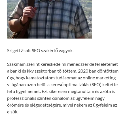
Szigeti Zsolt SEO szakértő vagyok.
Szakmám szerint kereskedelmi menedzser de fél életemet
a banki és kkv szektorban töltöttem. 2020 ban döntöttem
úgy, hogy kamatoztatom tudásomat az online marketing
világában azon belül a keresőoptimalizálás (SEO) keltette
fel a figyelmemet. Ezt sikeresen megtanultam és azóta is
professzionális szinten csinálom az ügyfeleim nagy
örömére és elégedettségére, mivel nekem az ügyfeleim az
elsők.