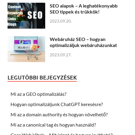
SEO alapok – A leghatékonyabb
SEO tippek és trükkök!
2023.09.20.
Webáruház SEO – hogyan
optimalizáljuk webáruházunkat
2023.09.27.
LEGUTÓBBI BEJEGYZÉSEK
Mi az a GEO optimalizálás?
Hogyan optimalizáljunk ChatGPT keresésre?
Mi az a domain authority és hogyan növelhető?
Mi az a canonical tag és hogyan használd?
Core Web Vitals – Mit jelent és hogyan javítható?