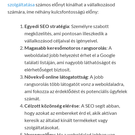
szolgáltatása
számos előnyt kínálhat a vállalkozásod
számára, íme néhány kulcsfontosságú előny:
Egyedi SEO stratégia
: Személyre szabott
megközelítés, ami pontosan illeszkedik a
vállalkozásod céljaival és igényeivel.
Magasabb keresőmotoros rangsorolás
: A
weboldalad jobb helyezést érhet el a Google
találati listáján, ami nagyobb láthatóságot és
elérhetőséget biztosít.
Növekvő online látogatottság
: A jobb
rangsorolás több látogatót vonz a weboldaladra,
ami fokozza az érdeklődést és potenciális ügyfelek
számát.
Célzott közönség elérése
: A SEO segít abban,
hogy azokat az embereket érd el, akik aktívan
keresik az általad kínált termékeket vagy
szolgáltatásokat.
Versenyelőny
: Ha a weboldalad jobban van