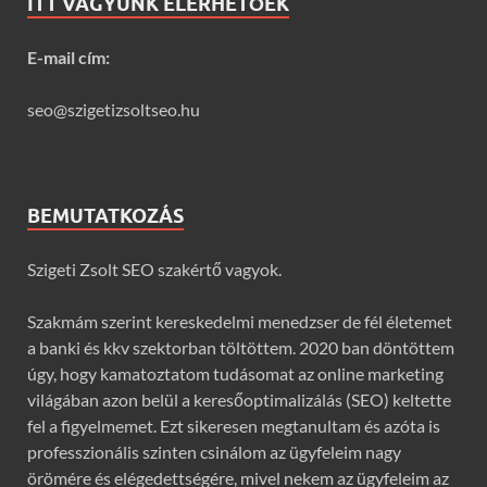
ITT VAGYUNK ELÉRHETŐEK
E-mail cím:
seo@szigetizsoltseo.hu
BEMUTATKOZÁS
Szigeti Zsolt SEO szakértő vagyok.
Szakmám szerint kereskedelmi menedzser de fél életemet
a banki és kkv szektorban töltöttem. 2020 ban döntöttem
úgy, hogy kamatoztatom tudásomat az online marketing
világában azon belül a keresőoptimalizálás (SEO) keltette
fel a figyelmemet. Ezt sikeresen megtanultam és azóta is
professzionális szinten csinálom az ügyfeleim nagy
örömére és elégedettségére, mivel nekem az ügyfeleim az