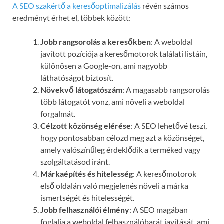
A SEO szakértő a keresőoptimalizálás
révén számos
eredményt érhet el, többek között:
Jobb rangsorolás a keresőkben
: A weboldal
javított pozíciója a keresőmotorok találati listáin,
különösen a Google-on, ami nagyobb
láthatóságot biztosít.
Növekvő látogatószám
: A magasabb rangsorolás
több látogatót vonz, ami növeli a weboldal
forgalmát.
Célzott közönség elérése
: A SEO lehetővé teszi,
hogy pontosabban célozd meg azt a közönséget,
amely valószínűleg érdeklődik a terméked vagy
szolgáltatásod iránt.
Márkaépítés és hitelesség
: A keresőmotorok
első oldalán való megjelenés növeli a márka
ismertségét és hitelességét.
Jobb felhasználói élmény
: A SEO magában
foglalja a weboldal felhasználóbarát javítását, ami