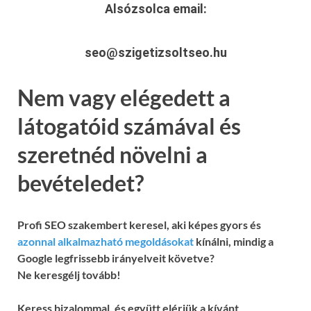
Alsózsolca
email:
seo@szigetizsoltseo.hu
Nem vagy elégedett a
látogatóid számával és
szeretnéd növelni a
bevételedet?
Profi SEO szakembert keresel, aki képes gyors és
azonnal alkalmazható megoldásokat
kínálni, mindig a
Google legfrissebb irányelveit követve?
Ne keresgélj tovább!
Keress bizalommal, és együtt elérjük a kívánt