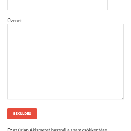
Üzenet
Ez az űrlap Akismetet használ a spam csökkentése