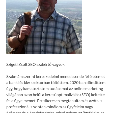
Szigeti Zsolt SEO szakértő vagyok.
Szakmám szerint kereskedelmi menedzser de fél életemet
a banki és kkv szektorban töltöttem. 2020 ban döntöttem
úgy, hogy kamatoztatom tudásomat az online marketing
világában azon belül a keresőoptimalizálás (SEO) keltette
fel a figyelmemet. Ezt sikeresen megtanultam és azóta is
professzionális szinten csinálom az ügyfeleim nagy
örömére és elégedettségére, mivel nekem az ügyfeleim az