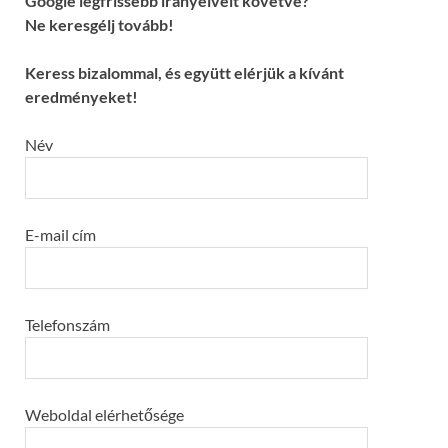
Google legfrissebb irányelveit követve?
Ne keresgélj tovább!
Keress bizalommal, és együtt elérjük a kívánt
eredményeket!
Név
E-mail cím
Telefonszám
Weboldal elérhetősége