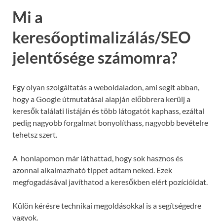
Mi a
keresőoptimalizálás/SEO
jelentősége számomra?
Egy olyan szolgáltatás a weboldaladon, ami segít abban,
hogy a Google útmutatásai alapján előbbrera kerülj a
keresők találati listáján és több látogatót kaphass, ezáltal
pedig nagyobb forgalmat bonyolíthass, nagyobb bevételre
tehetsz szert.
A honlapomon már láthattad, hogy sok hasznos és
azonnal alkalmazható tippet adtam neked. Ezek
megfogadásával javíthatod a keresőkben elért pozícióidat.
Külön kérésre technikai megoldásokkal is a segítségedre
vagyok.