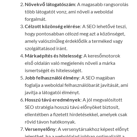
Növekvő látogatószám
: A magasabb rangsorolás
több látogatót vonz, ami növeli a weboldal
forgalmát.
Célzott közönség elérése
: A SEO lehetővé teszi,
hogy pontosabban célozd meg azt a közönséget,
amely valószínűleg érdeklődik a terméked vagy
szolgáltatásod iránt.
Márkaépítés és hitelesség
: A keresőmotorok
első oldalán való megjelenés növeli a márka
ismertségét és hitelességét.
Jobb felhasználói élmény
: A SEO magában
foglalja a weboldal felhasználóbarát javítását, ami
javítja a látogatói élményt.
Hosszú távú eredmények
: A jól megvalósított
SEO stratégia hosszú távú előnyöket biztosít,
ellentétben a fizetett hirdetésekkel, amelyek csak
rövid távon hatékonyak.
Versenyelőny
: A versenytársakhoz képest előnyt
jelenthet, ha a weboldalad jobban optimalizált a