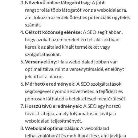
Növekvő online látogatottság
: A jobb
rangsorolás több látogatót vonz a weboldaladra,
ami fokozza az érdeklődést és potenciális ügyfelek
számát.
Célzott közönség elérése
: A SEO segít abban,
hogy azokat az embereket érd el, akik aktívan
keresik az általad kínált termékeket vagy
szolgáltatásokat.
Versenyelőny
: Ha a weboldalad jobban van
optimalizálva, mint a versenytársaidé, ez előnyt
jelenthet a piacon.
Mérhető eredmények
: A SEO szolgáltatások
segítségével nyomon követheted a fejlődést és
pontosan láthatod a befektetésed megtérülését.
Hosszú távú eredmények
: A SEO egy hosszú
távú stratégia, amely folyamatosan javítja a
weboldalad teljesítményét.
Weboldal optimalizálása
: A weboldalad
felhasználóbarát és mobilbarát lesz, ami javítja a