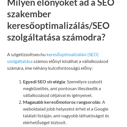
Milyen előnyöket ad a SEO
szakember
keresőoptimalizálás/SEO
szolgáltatása számodra?
A szigetizsoltseo.hu
keresőoptimalizálási (SEO)
szolgáltatása
számos előnyt kínálhat a vállalkozásod
számára, íme néhány kulcsfontosságú előny:
Egyedi SEO stratégia
: Személyre szabott
megközelítés, ami pontosan illeszkedik a
vállalkozásod céljaival és igényeivel.
Magasabb keresőmotoros rangsorolás
: A
weboldalad jobb helyezést érhet el a Google
találati listáján, ami nagyobb láthatóságot és
elérhetőséget biztosít.