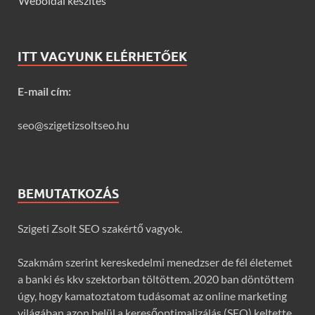
Weboldal készítés
ITT VAGYUNK ELÉRHETŐEK
E-mail cím:
seo@szigetizsoltseo.hu
BEMUTATKOZÁS
Szigeti Zsolt SEO szakértő vagyok.
Szakmám szerint kereskedelmi menedzser de fél életemet
a banki és kkv szektorban töltöttem. 2020 ban döntöttem
úgy, hogy kamatoztatom tudásomat az online marketing
világában azon belül a keresőoptimalizálás (SEO) keltette