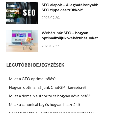
SEO alapok – A leghatékonyabb
SEO tippek és trükkök!
2023.09.20.
Webáruház SEO – hogyan
optimalizáljuk webáruházunkat
2023.09.27.
LEGUTÓBBI BEJEGYZÉSEK
Mi az a GEO optimalizálás?
Hogyan optimalizáljunk ChatGPT keresésre?
Mi az a domain authority és hogyan növelhető?
Mi az a canonical tag és hogyan használd?
Core Web Vitals – Mit jelent és hogyan javítható?