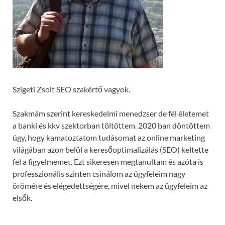
Szigeti Zsolt SEO szakértő vagyok.
Szakmám szerint kereskedelmi menedzser de fél életemet
a banki és kkv szektorban töltöttem. 2020 ban döntöttem
úgy, hogy kamatoztatom tudásomat az online marketing
világában azon belül a keresőoptimalizálás (SEO) keltette
fel a figyelmemet. Ezt sikeresen megtanultam és azóta is
professzionális szinten csinálom az ügyfeleim nagy
örömére és elégedettségére, mivel nekem az ügyfeleim az
elsők.