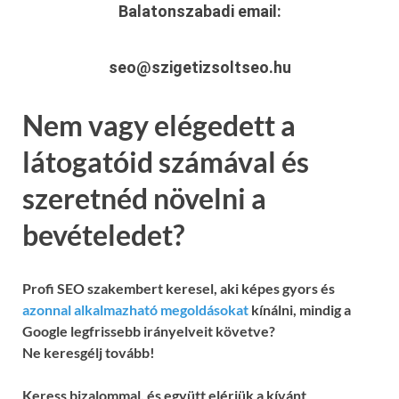
Balatonszabadi
email:
seo@szigetizsoltseo.hu
Nem vagy elégedett a
látogatóid számával és
szeretnéd növelni a
bevételedet?
Profi SEO szakembert keresel, aki képes gyors és
azonnal alkalmazható megoldásokat
kínálni, mindig a
Google legfrissebb irányelveit követve?
Ne keresgélj tovább!
Keress bizalommal, és együtt elérjük a kívánt