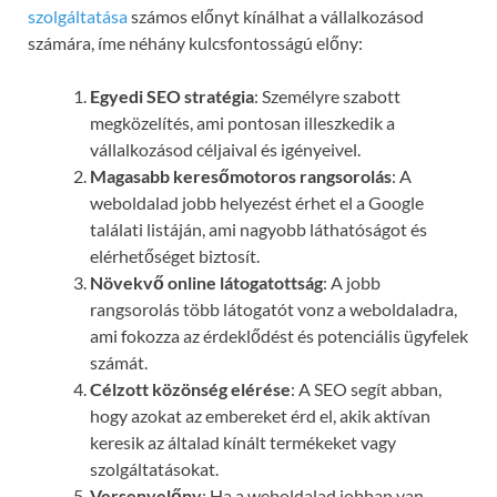
szolgáltatása
számos előnyt kínálhat a vállalkozásod
számára, íme néhány kulcsfontosságú előny:
Egyedi SEO stratégia
: Személyre szabott
megközelítés, ami pontosan illeszkedik a
vállalkozásod céljaival és igényeivel.
Magasabb keresőmotoros rangsorolás
: A
weboldalad jobb helyezést érhet el a Google
találati listáján, ami nagyobb láthatóságot és
elérhetőséget biztosít.
Növekvő online látogatottság
: A jobb
rangsorolás több látogatót vonz a weboldaladra,
ami fokozza az érdeklődést és potenciális ügyfelek
számát.
Célzott közönség elérése
: A SEO segít abban,
hogy azokat az embereket érd el, akik aktívan
keresik az általad kínált termékeket vagy
szolgáltatásokat.
Versenyelőny
: Ha a weboldalad jobban van