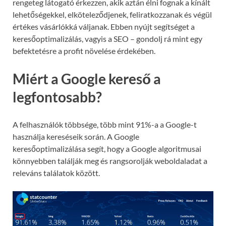
rengeteg látogató érkezzen, akik aztán élni fognak a kínált
lehetőségekkel, elköteleződjenek, feliratkozzanak és végül
értékes vásárlókká váljanak. Ebben nyújt segítséget a
keresőoptimalizálás, vagyis a SEO – gondolj rá mint egy
befektetésre a profit növelése érdekében.
Miért a Google kereső a
legfontosabb?
A felhasználók többsége, több mint 91%-a a Google-t
használja kereséseik során. A Google
keresőoptimalizálása segít, hogy a Google algoritmusai
könnyebben találják meg és rangsorolják weboldaladat a
releváns találatok között.