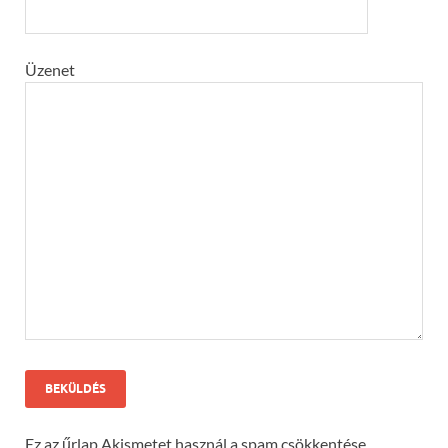
Üzenet
Ez az űrlap Akismetet használ a spam csökkentése