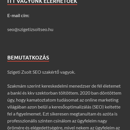
ITT VAGYUNK ELÉRHETŐEK
E-mail cím:
seo@szigetizsoltseo.hu
BEMUTATKOZÁS
Szigeti Zsolt SEO szakértő vagyok.
Szakmám szerint kereskedelmi menedzser de fél életemet
a banki és kkv szektorban töltöttem. 2020 ban döntöttem
úgy, hogy kamatoztatom tudásomat az online marketing
világában azon belül a keresőoptimalizálás (SEO) keltette
fel a figyelmemet. Ezt sikeresen megtanultam és azóta is
professzionális szinten csinálom az ügyfeleim nagy
örömére és elégedettségére, mivel nekem az ügyfeleim az