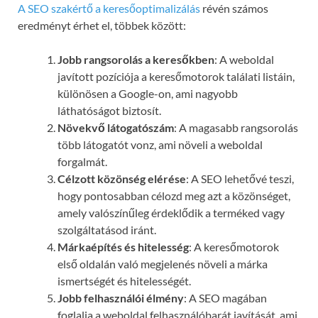
A SEO szakértő a keresőoptimalizálás
révén számos
eredményt érhet el, többek között:
Jobb rangsorolás a keresőkben
: A weboldal
javított pozíciója a keresőmotorok találati listáin,
különösen a Google-on, ami nagyobb
láthatóságot biztosít.
Növekvő látogatószám
: A magasabb rangsorolás
több látogatót vonz, ami növeli a weboldal
forgalmát.
Célzott közönség elérése
: A SEO lehetővé teszi,
hogy pontosabban célozd meg azt a közönséget,
amely valószínűleg érdeklődik a terméked vagy
szolgáltatásod iránt.
Márkaépítés és hitelesség
: A keresőmotorok
első oldalán való megjelenés növeli a márka
ismertségét és hitelességét.
Jobb felhasználói élmény
: A SEO magában
foglalja a weboldal felhasználóbarát javítását, ami