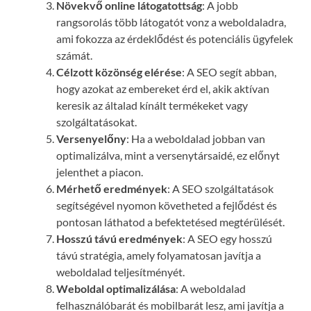
Növekvő online látogatottság
: A jobb
rangsorolás több látogatót vonz a weboldaladra,
ami fokozza az érdeklődést és potenciális ügyfelek
számát.
Célzott közönség elérése
: A SEO segít abban,
hogy azokat az embereket érd el, akik aktívan
keresik az általad kínált termékeket vagy
szolgáltatásokat.
Versenyelőny
: Ha a weboldalad jobban van
optimalizálva, mint a versenytársaidé, ez előnyt
jelenthet a piacon.
Mérhető eredmények
: A SEO szolgáltatások
segítségével nyomon követheted a fejlődést és
pontosan láthatod a befektetésed megtérülését.
Hosszú távú eredmények
: A SEO egy hosszú
távú stratégia, amely folyamatosan javítja a
weboldalad teljesítményét.
Weboldal optimalizálása
: A weboldalad
felhasználóbarát és mobilbarát lesz, ami javítja a