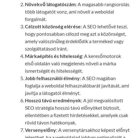
Növekvő látogatószám
: A magasabb rangsorolás
több látogatót vonz, ami növeli a weboldal
forgalmát.
Célzott közönség elérése
: A SEO lehetővé teszi,
hogy pontosabban célozd meg azt a közönséget,
amely valószínűleg érdeklődik a terméked vagy
szolgáltatásod iránt.
Márkaépítés és hitelesség
: A keresőmotorok
első oldalán való megjelenés növeli a márka
ismertségét és hitelességét.
Jobb felhasználói élmény
: A SEO magában
foglalja a weboldal felhasználóbarát javítását, ami
javítja a látogatói élményt.
Hosszú távú eredmények
: A jól megvalósított
SEO stratégia hosszú távú előnyöket biztosít,
ellentétben a fizetett hirdetésekkel, amelyek csak
rövid távon hatékonyak.
Versenyelőny
: A versenytársakhoz képest előnyt
jelenthet, ha a weboldalad jobban optimalizált a