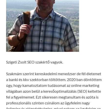
Szigeti Zsolt SEO szakértő vagyok.
Szakmám szerint kereskedelmi menedzser de fél életemet
a banki és kkv szektorban töltöttem. 2020 ban döntöttem
úgy, hogy kamatoztatom tudásomat az online marketing
világában azon belül a keresőoptimalizálás (SEO) keltette
fel a figyelmemet. Ezt sikeresen megtanultam és azóta is
professzionális szinten csinálom az ügyfeleim nagy
örömére és elégedettségére, mivel nekem az ügyfeleim az