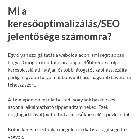
Mi a
keresőoptimalizálás/SEO
jelentősége számomra?
Egy olyan szolgáltatás a weboldaladon, ami segít abban,
hogy a Google útmutatásai alapján előbbrera kerülj a
keresők találati listáján és több látogatót kaphass, ezáltal
pedig nagyobb forgalmat bonyolíthass, nagyobb bevételre
tehetsz szert.
A honlapomon már láthattad, hogy sok hasznos és
azonnal alkalmazható tippet adtam neked. Ezek
megfogadásával javíthatod a keresőkben elért pozícióidat.
Külön kérésre technikai megoldásokkal is a segítségedre
vagyok.