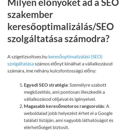
Milyen előnyöket ad a SEO
szakember
keresőoptimalizálás/SEO
szolgáltatása számodra?
A szigetizsoltseo.hu
keresőoptimalizálási (SEO)
szolgáltatása
számos előnyt kínálhat a vállalkozásod
számára, íme néhány kulcsfontosságú előny:
Egyedi SEO stratégia
: Személyre szabott
megközelítés, ami pontosan illeszkedik a
vállalkozásod céljaival és igényeivel.
Magasabb keresőmotoros rangsorolás
: A
weboldalad jobb helyezést érhet el a Google
találati listáján, ami nagyobb láthatóságot és
elérhetőséget biztosít.