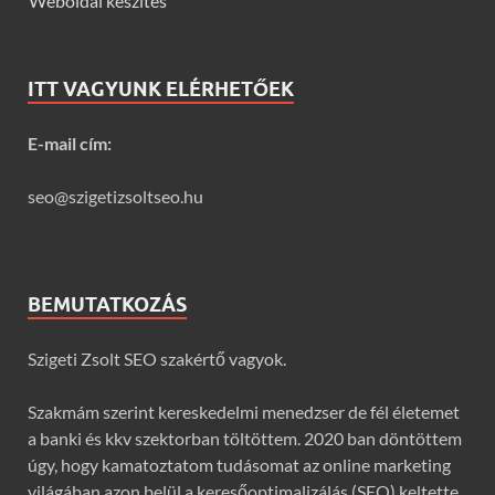
Weboldal készítés
ITT VAGYUNK ELÉRHETŐEK
E-mail cím:
seo@szigetizsoltseo.hu
BEMUTATKOZÁS
Szigeti Zsolt SEO szakértő vagyok.
Szakmám szerint kereskedelmi menedzser de fél életemet
a banki és kkv szektorban töltöttem. 2020 ban döntöttem
úgy, hogy kamatoztatom tudásomat az online marketing
világában azon belül a keresőoptimalizálás (SEO) keltette