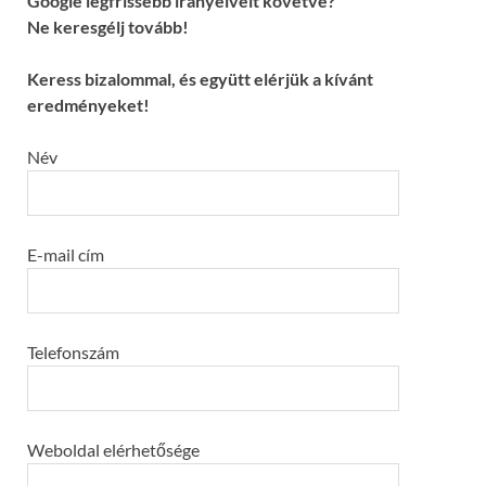
Google legfrissebb irányelveit követve?
Ne keresgélj tovább!
Keress bizalommal, és együtt elérjük a kívánt
eredményeket!
Név
E-mail cím
Telefonszám
Weboldal elérhetősége