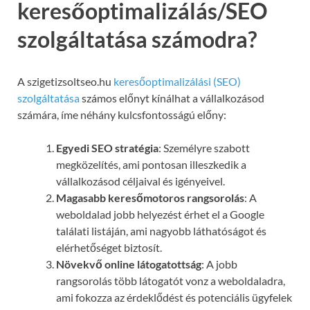
keresőoptimalizálás/SEO
szolgáltatása számodra?
A szigetizsoltseo.hu
keresőoptimalizálási (SEO)
szolgáltatása
számos előnyt kínálhat a vállalkozásod
számára, íme néhány kulcsfontosságú előny:
Egyedi SEO stratégia
: Személyre szabott
megközelítés, ami pontosan illeszkedik a
vállalkozásod céljaival és igényeivel.
Magasabb keresőmotoros rangsorolás
: A
weboldalad jobb helyezést érhet el a Google
találati listáján, ami nagyobb láthatóságot és
elérhetőséget biztosít.
Növekvő online látogatottság
: A jobb
rangsorolás több látogatót vonz a weboldaladra,
ami fokozza az érdeklődést és potenciális ügyfelek