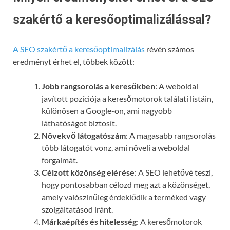
szakértő a keresőoptimalizálással?
A SEO szakértő a keresőoptimalizálás
révén számos
eredményt érhet el, többek között:
Jobb rangsorolás a keresőkben
: A weboldal
javított pozíciója a keresőmotorok találati listáin,
különösen a Google-on, ami nagyobb
láthatóságot biztosít.
Növekvő látogatószám
: A magasabb rangsorolás
több látogatót vonz, ami növeli a weboldal
forgalmát.
Célzott közönség elérése
: A SEO lehetővé teszi,
hogy pontosabban célozd meg azt a közönséget,
amely valószínűleg érdeklődik a terméked vagy
szolgáltatásod iránt.
Márkaépítés és hitelesség
: A keresőmotorok