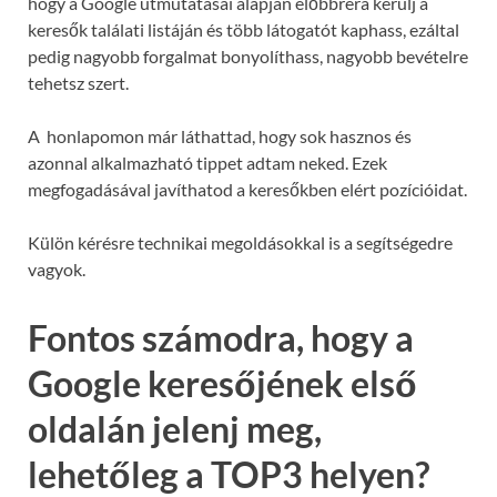
hogy a Google útmutatásai alapján előbbrera kerülj a
keresők találati listáján és több látogatót kaphass, ezáltal
pedig nagyobb forgalmat bonyolíthass, nagyobb bevételre
tehetsz szert.
A honlapomon már láthattad, hogy sok hasznos és
azonnal alkalmazható tippet adtam neked. Ezek
megfogadásával javíthatod a keresőkben elért pozícióidat.
Külön kérésre technikai megoldásokkal is a segítségedre
vagyok.
Fontos számodra, hogy a
Google keresőjének első
oldalán jelenj meg,
lehetőleg a TOP3 helyen?