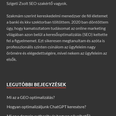
Szigeti Zsolt SEO szakértő vagyok.
Szakmám szerint kereskedelmi menedzser de fél életemet
a banki és kkv szektorban töltöttem. 2020 ban döntöttem
úgy, hogy kamatoztatom tudásomat az online marketing
világában azon belül a keresőoptimalizálás (SEO) keltette
fel a figyelmemet. Ezt sikeresen megtanultam és azóta is
professzionális szinten csinálom az ügyfeleim nagy
örömére és elégedettségére, mivel nekem az ügyfeleim az
elsők.
LEGUTÓBBI BEJEGYZÉSEK
Mi az a GEO optimalizálás?
Hogyan optimalizáljunk ChatGPT keresésre?
Mi az a domain authority és hogyan növelhető?