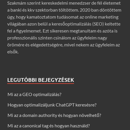
Szakmám szerint kereskedelmi menedzser de fél életemet
a banki és kkv szektorban töltöttem. 2020 ban döntöttem
úgy, hogy kamatoztatom tudásomat az online marketing
világában azon belül a keresőoptimalizálás (SEO) keltette
fel a figyelmemet. Ezt sikeresen megtanultam és azóta is
professzionális szinten csinálom az ügyfeleim nagy
örömére és elégedettségére, mivel nekem az ügyfeleim az
elsők.
LEGUTÓBBI BEJEGYZÉSEK
Mi az a GEO optimalizálás?
Hogyan optimalizáljunk ChatGPT keresésre?
Mi az a domain authority és hogyan növelhető?
Mi az a canonical tag és hogyan használd?