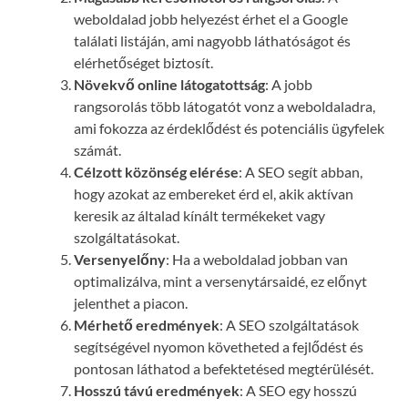
weboldalad jobb helyezést érhet el a Google
találati listáján, ami nagyobb láthatóságot és
elérhetőséget biztosít.
Növekvő online látogatottság
: A jobb
rangsorolás több látogatót vonz a weboldaladra,
ami fokozza az érdeklődést és potenciális ügyfelek
számát.
Célzott közönség elérése
: A SEO segít abban,
hogy azokat az embereket érd el, akik aktívan
keresik az általad kínált termékeket vagy
szolgáltatásokat.
Versenyelőny
: Ha a weboldalad jobban van
optimalizálva, mint a versenytársaidé, ez előnyt
jelenthet a piacon.
Mérhető eredmények
: A SEO szolgáltatások
segítségével nyomon követheted a fejlődést és
pontosan láthatod a befektetésed megtérülését.
Hosszú távú eredmények
: A SEO egy hosszú