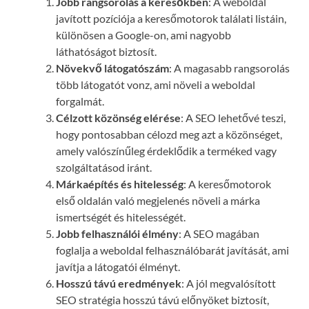
Jobb rangsorolás a keresőkben
: A weboldal
javított pozíciója a keresőmotorok találati listáin,
különösen a Google-on, ami nagyobb
láthatóságot biztosít.
Növekvő látogatószám
: A magasabb rangsorolás
több látogatót vonz, ami növeli a weboldal
forgalmát.
Célzott közönség elérése
: A SEO lehetővé teszi,
hogy pontosabban célozd meg azt a közönséget,
amely valószínűleg érdeklődik a terméked vagy
szolgáltatásod iránt.
Márkaépítés és hitelesség
: A keresőmotorok
első oldalán való megjelenés növeli a márka
ismertségét és hitelességét.
Jobb felhasználói élmény
: A SEO magában
foglalja a weboldal felhasználóbarát javítását, ami
javítja a látogatói élményt.
Hosszú távú eredmények
: A jól megvalósított
SEO stratégia hosszú távú előnyöket biztosít,