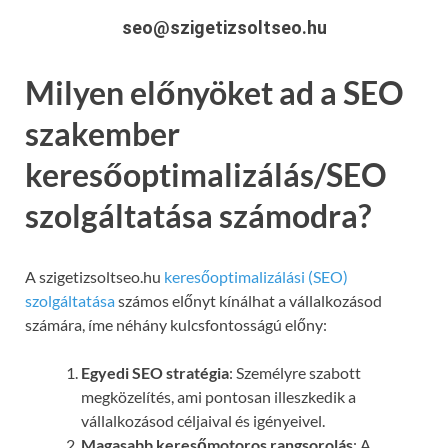
seo@szigetizsoltseo.hu
Milyen előnyöket ad a SEO
szakember
keresőoptimalizálás/SEO
szolgáltatása számodra?
A szigetizsoltseo.hu
keresőoptimalizálási (SEO)
szolgáltatása
számos előnyt kínálhat a vállalkozásod
számára, íme néhány kulcsfontosságú előny:
Egyedi SEO stratégia
: Személyre szabott
megközelítés, ami pontosan illeszkedik a
vállalkozásod céljaival és igényeivel.
Magasabb keresőmotoros rangsorolás
: A