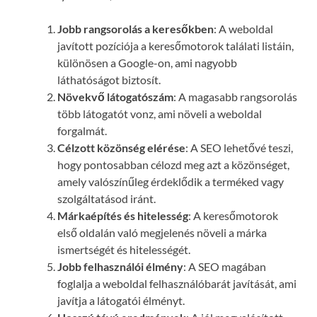
Jobb rangsorolás a keresőkben
: A weboldal
javított pozíciója a keresőmotorok találati listáin,
különösen a Google-on, ami nagyobb
láthatóságot biztosít.
Növekvő látogatószám
: A magasabb rangsorolás
több látogatót vonz, ami növeli a weboldal
forgalmát.
Célzott közönség elérése
: A SEO lehetővé teszi,
hogy pontosabban célozd meg azt a közönséget,
amely valószínűleg érdeklődik a terméked vagy
szolgáltatásod iránt.
Márkaépítés és hitelesség
: A keresőmotorok
első oldalán való megjelenés növeli a márka
ismertségét és hitelességét.
Jobb felhasználói élmény
: A SEO magában
foglalja a weboldal felhasználóbarát javítását, ami
javítja a látogatói élményt.