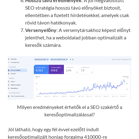
Hosszú távú eredmények
: A jól megvalósított
SEO stratégia hosszú távú előnyöket biztosít,
ellentétben a fizetett hirdetésekkel, amelyek csak
rövid távon hatékonyak.
Versenyelőny
: A versenytársakhoz képest előnyt
jelenthet, ha a weboldalad jobban optimalizált a
keresők számára.
Milyen eredményeket érhetők el a SEO szakértő a
keresőoptimalizálással?
Jól látható, hogy egy fél évvel ezelőtt indult
keresőoptimalizált honlap forgalma 410000-re