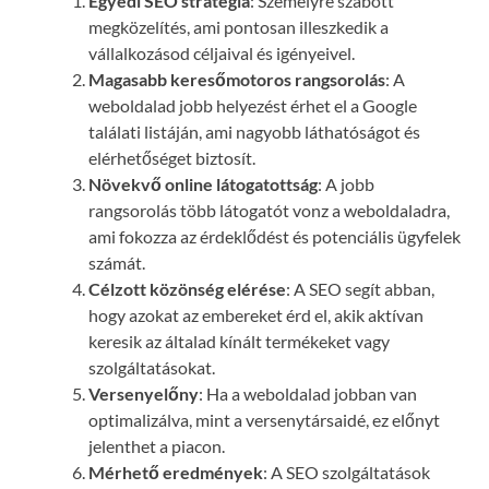
Egyedi SEO stratégia
: Személyre szabott
megközelítés, ami pontosan illeszkedik a
vállalkozásod céljaival és igényeivel.
Magasabb keresőmotoros rangsorolás
: A
weboldalad jobb helyezést érhet el a Google
találati listáján, ami nagyobb láthatóságot és
elérhetőséget biztosít.
Növekvő online látogatottság
: A jobb
rangsorolás több látogatót vonz a weboldaladra,
ami fokozza az érdeklődést és potenciális ügyfelek
számát.
Célzott közönség elérése
: A SEO segít abban,
hogy azokat az embereket érd el, akik aktívan
keresik az általad kínált termékeket vagy
szolgáltatásokat.
Versenyelőny
: Ha a weboldalad jobban van
optimalizálva, mint a versenytársaidé, ez előnyt
jelenthet a piacon.
Mérhető eredmények
: A SEO szolgáltatások