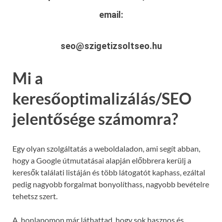
email:
seo@szigetizsoltseo.hu
Mi a
keresőoptimalizálás/SEO
jelentősége számomra?
Egy olyan szolgáltatás a weboldaladon, ami segít abban,
hogy a Google útmutatásai alapján előbbrera kerülj a
keresők találati listáján és több látogatót kaphass, ezáltal
pedig nagyobb forgalmat bonyolíthass, nagyobb bevételre
tehetsz szert.
A honlapomon már láthattad, hogy sok hasznos és