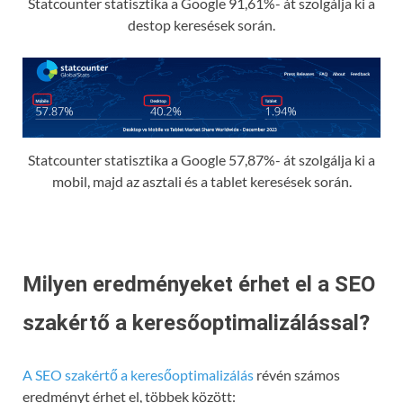
Statcounter statisztika a Google 91,61%- át szolgálja ki a
destop keresések során.
Statcounter statisztika a Google 57,87%- át szolgálja ki a
mobil, majd az asztali és a tablet keresések során.
Milyen eredményeket érhet el a SEO
szakértő a keresőoptimalizálással?
A SEO szakértő a keresőoptimalizálás
révén számos
eredményt érhet el, többek között: