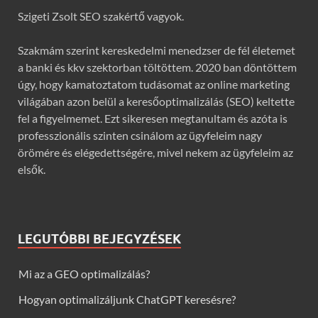
Szigeti Zsolt SEO szakértő vagyok.
Szakmám szerint kereskedelmi menedzser de fél életemet
a banki és kkv szektorban töltöttem. 2020 ban döntöttem
úgy, hogy kamatoztatom tudásomat az online marketing
világában azon belül a keresőoptimalizálás (SEO) keltette
fel a figyelmemet. Ezt sikeresen megtanultam és azóta is
professzionális szinten csinálom az ügyfeleim nagy
örömére és elégedettségére, mivel nekem az ügyfeleim az
elsők.
LEGUTÓBBI BEJEGYZÉSEK
Mi az a GEO optimalizálás?
Hogyan optimalizáljunk ChatGPT keresésre?