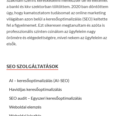
Szakmám szerint kereskedelmi menedzser de fél életemet
a banki és kkv szektorban töltöttem. 2020 ban döntöttem
úgy, hogy kamatoztatom tudásomat az online marketing
világában azon belül a keresőoptimalizálás (SEO) keltette
fel a figyelmemet. Ezt sikeresen megtanultam és azóta is
professzionális szinten csinálom az ügyfeleim nagy
örömére és elégedettségére, mivel nekem az ügyfeleim az
elsők.
SEO SZOLGÁLTATÁSOK
AI – keresőoptimalizálás (AI-SEO)
Havidíjas keresőoptimalizálás
SEO audit – Egyszeri keresőoptimalizálás
Weboldal elemzés
Weboldal készítés