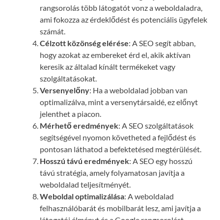
rangsorolás több látogatót vonz a weboldaladra,
ami fokozza az érdeklődést és potenciális ügyfelek
számát.
Célzott közönség elérése
: A SEO segít abban,
hogy azokat az embereket érd el, akik aktívan
keresik az általad kínált termékeket vagy
szolgáltatásokat.
Versenyelőny
: Ha a weboldalad jobban van
optimalizálva, mint a versenytársaidé, ez előnyt
jelenthet a piacon.
Mérhető eredmények
: A SEO szolgáltatások
segítségével nyomon követheted a fejlődést és
pontosan láthatod a befektetésed megtérülését.
Hosszú távú eredmények
: A SEO egy hosszú
távú stratégia, amely folyamatosan javítja a
weboldalad teljesítményét.
Weboldal optimalizálása
: A weboldalad
felhasználóbarát és mobilbarát lesz, ami javítja a
látogatói élményt és a Google rangsorolást.