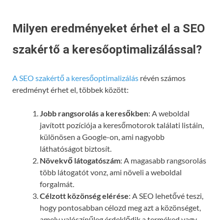
Milyen eredményeket érhet el a SEO
szakértő a keresőoptimalizálással?
A SEO szakértő a keresőoptimalizálás
révén számos
eredményt érhet el, többek között:
Jobb rangsorolás a keresőkben
: A weboldal
javított pozíciója a keresőmotorok találati listáin,
különösen a Google-on, ami nagyobb
láthatóságot biztosít.
Növekvő látogatószám
: A magasabb rangsorolás
több látogatót vonz, ami növeli a weboldal
forgalmát.
Célzott közönség elérése
: A SEO lehetővé teszi,
hogy pontosabban célozd meg azt a közönséget,
amely valószínűleg érdeklődik a terméked vagy