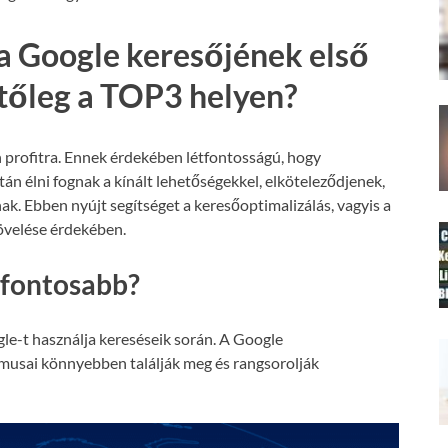
a Google keresőjének első
etőleg a TOP3 helyen?
 profitra. Ennek érdekében létfontosságú, hogy
án élni fognak a kínált lehetőségekkel, elköteleződjenek,
nak. Ebben nyújt segítséget a keresőoptimalizálás, vagyis a
növelése érdekében.
gfontosabb?
le-t használja kereséseik során. A Google
tmusai könnyebben találják meg és rangsorolják