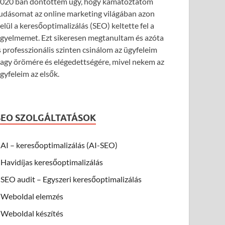
020 ban döntöttem úgy, hogy kamatoztatom
udásomat az online marketing világában azon
elül a keresőoptimalizálás (SEO) keltette fel a
igyelmemet. Ezt sikeresen megtanultam és azóta
s professzionális szinten csinálom az ügyfeleim
agy örömére és elégedettségére, mivel nekem az
gyfeleim az elsők.
SEO SZOLGÁLTATÁSOK
AI – keresőoptimalizálás (AI-SEO)
Havidíjas keresőoptimalizálás
SEO audit – Egyszeri keresőoptimalizálás
Weboldal elemzés
Weboldal készítés