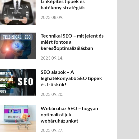
Linképítés tippek és
hatékony stratégiák
2023.08.09.
Technikai SEO – mit jelent és
miért fontos a
keresőoptimalizálásban
2023.09.14.
SEO alapok – A
leghatékonyabb SEO tippek
és trükkök!
2023.09.20.
Webáruház SEO – hogyan
optimalizáljuk
webáruházunkat
2023.09.27.