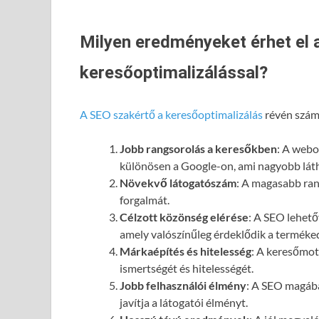
Milyen eredményeket érhet el 
keresőoptimalizálással?
A SEO szakértő a keresőoptimalizálás
révén számo
Jobb rangsorolás a keresőkben
: A webol
különösen a Google-on, ami nagyobb láth
Növekvő látogatószám
: A magasabb ran
forgalmát.
Célzott közönség elérése
: A SEO lehető
amely valószínűleg érdeklődik a terméked
Márkaépítés és hitelesség
: A keresőmot
ismertségét és hitelességét.
Jobb felhasználói élmény
: A SEO magába
javítja a látogatói élményt.