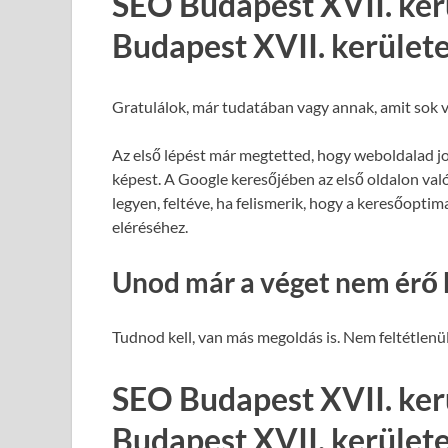
SEO Budapest XVII. ker
Budapest XVII. kerület
Gratulálok, már tudatában vagy annak, amit sok v
Az első lépést már megtetted, hogy weboldalad j
képest. A Google keresőjében az első oldalon val
legyen, feltéve, ha felismerik, hogy a keresőopti
eléréséhez.
Unod már a véget nem érő 
Tudnod kell, van más megoldás is. Nem feltétlenül
SEO Budapest XVII. ker
Budapest XVII. kerület