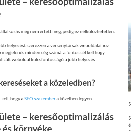
ülete – keresőoptimalizálás
e
állalkozás még nem értett meg, pedig ez nélkülözhetetlen.
obb helyezést szerezzen a versenytársak weboldalaihoz
ó megjelenés minden cég számára fontos cél kell hogy
malizált weboldal kulcsfontosságú a jobb helyezés
kereséseket a közeledben?
 kell, hogy a
SEO szakember
a közelben legyen.
S
ülete – keresőoptimalizálás
S
é
e és környéke