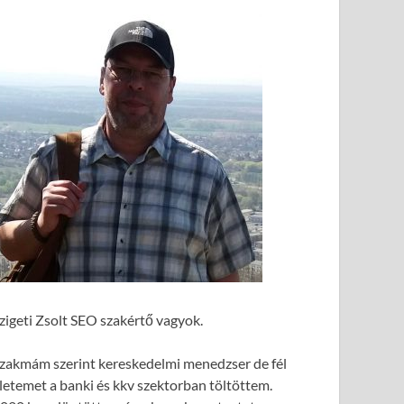
zigeti Zsolt SEO szakértő vagyok.
zakmám szerint kereskedelmi menedzser de fél
letemet a banki és kkv szektorban töltöttem.