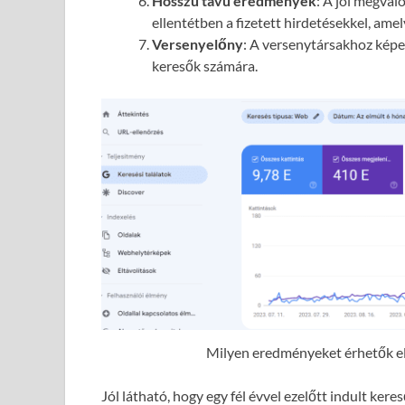
Hosszú távú eredmények
: A jól megval
ellentétben a fizetett hirdetésekkel, ame
Versenyelőny
: A versenytársakhoz képes
keresők számára.
Milyen eredményeket érhetők el 
Jól látható, hogy egy fél évvel ezelőtt indult ke