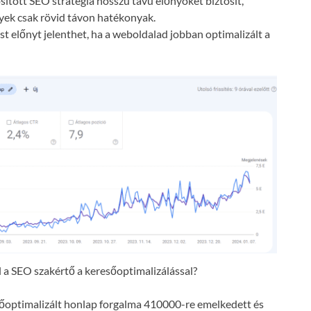
ósított SEO stratégia hosszú távú előnyöket biztosít,
lyek csak rövid távon hatékonyak.
t előnyt jelenthet, ha a weboldalad jobban optimalizált a
a SEO szakértő a keresőoptimalizálással?
resőoptimalizált honlap forgalma 410000-re emelkedett és