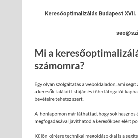
Keresőoptimalizálás Budapest XVII. 
seo@szi
Mi a keresőoptimalizál
számomra?
Egy olyan szolgáltatás a weboldaladon, ami segít
a keresők találati listáján és több látogatót kap
bevételre tehetsz szert.
A honlapomon már láthattad, hogy sok hasznos é
megfogadásával javíthatod a keresőkben elért poz
Külön kérésre technikai megoldásokkal is a segít