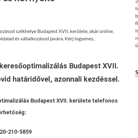
2
t
b
f
i
ozásod székhelye Budapest XVII. kerülete, akár online,
n
dalad és vállalkozásod javára. Kérj ingyenes,
ü
 keresőoptimalizálás Budapest XVII.
vid határidővel, azonnali kezdéssel.
timalizálás Budapest XVII. kerülete
telefonos
érhetőség:
20-210-5859