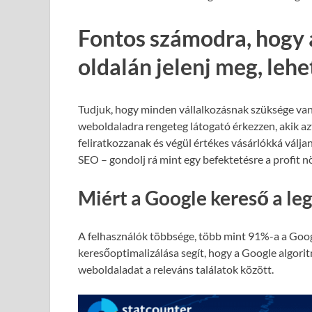
Fontos számodra, hogy 
oldalán jelenj meg, leh
Tudjuk, hogy minden vállalkozásnak szüksége van
weboldaladra rengeteg látogató érkezzen, akik azt
feliratkozzanak és végül értékes vásárlókká válja
SEO – gondolj rá mint egy befektetésre a profit 
Miért a Google kereső a le
A felhasználók többsége, több mint 91%-a a Goog
keresőoptimalizálása segít, hogy a Google algori
weboldaladat a releváns találatok között.