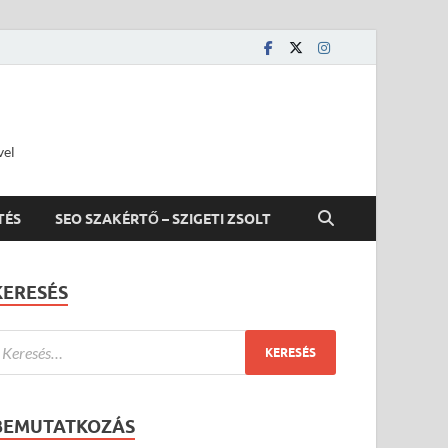
vel
TÉS
SEO SZAKÉRTŐ – SZIGETI ZSOLT
KERESÉS
BEMUTATKOZÁS