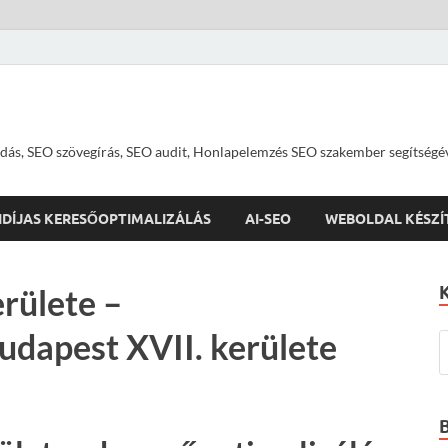
dás, SEO szövegírás, SEO audit, Honlapelemzés SEO szakember segítségé
IDÍJAS KERESŐOPTIMALIZÁLÁS
AI-SEO
WEBOLDAL KÉSZÍ
rülete –
udapest XVII. kerülete