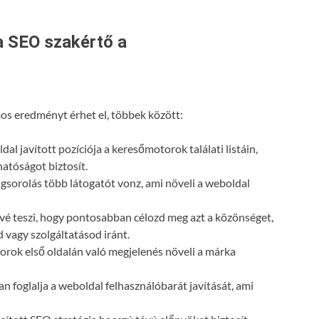
a SEO szakértő a
s eredményt érhet el, többek között:
dal javított pozíciója a keresőmotorok találati listáin,
atóságot biztosít.
gsorolás több látogatót vonz, ami növeli a weboldal
vé teszi, hogy pontosabban célozd meg azt a közönséget,
 vagy szolgáltatásod iránt.
orok első oldalán való megjelenés növeli a márka
n foglalja a weboldal felhasználóbarát javítását, ami