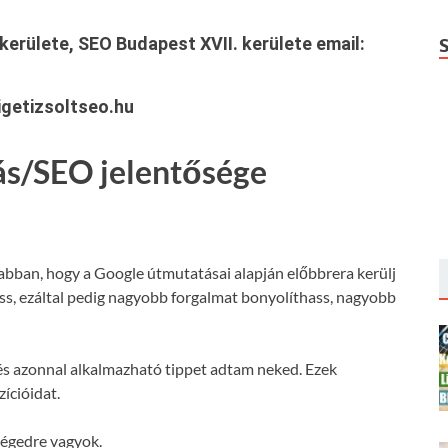
kerülete, SEO Budapest XVII. kerülete
email:
getizsoltseo.hu
ás/SEO jelentősége
 abban, hogy a Google útmutatásai alapján előbbrera kerülj
hass, ezáltal pedig nagyobb forgalmat bonyolíthass, nagyobb
s azonnal alkalmazható tippet adtam neked. Ezek
ícióidat.
ségedre vagyok.