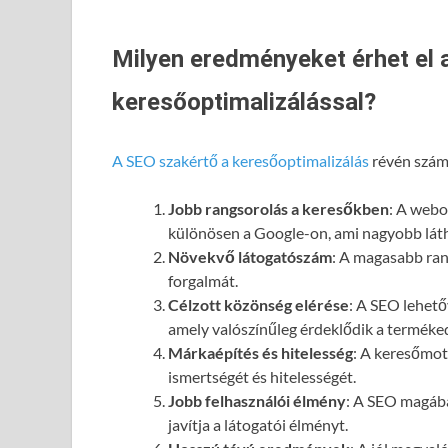
Milyen eredményeket érhet el 
keresőoptimalizálással?
A SEO szakértő a keresőoptimalizálás
révén számo
Jobb rangsorolás a keresőkben
: A webol
különösen a Google-on, ami nagyobb láth
Növekvő látogatószám
: A magasabb ran
forgalmát.
Célzott közönség elérése
: A SEO lehető
amely valószínűleg érdeklődik a terméked
Márkaépítés és hitelesség
: A keresőmot
ismertségét és hitelességét.
Jobb felhasználói élmény
: A SEO magába
javítja a látogatói élményt.