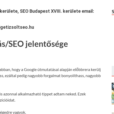
kerülete, SEO Budapest XVIII. kerülete
email:
getizsoltseo.hu
ás/SEO jelentősége
 abban, hogy a Google útmutatásai alapján előbbrera kerülj
hass, ezáltal pedig nagyobb forgalmat bonyolíthass, nagyobb
s azonnal alkalmazható tippet adtam neked. Ezek
ícióidat.
ségedre vagyok.