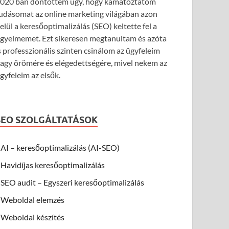
020 ban döntöttem úgy, hogy kamatoztatom
udásomat az online marketing világában azon
elül a keresőoptimalizálás (SEO) keltette fel a
igyelmemet. Ezt sikeresen megtanultam és azóta
s professzionális szinten csinálom az ügyfeleim
agy örömére és elégedettségére, mivel nekem az
gyfeleim az elsők.
SEO SZOLGÁLTATÁSOK
AI – keresőoptimalizálás (AI-SEO)
Havidíjas keresőoptimalizálás
SEO audit – Egyszeri keresőoptimalizálás
Weboldal elemzés
Weboldal készítés