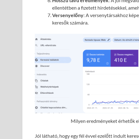
Hosszú távú eredmények
: A jól megval
ellentétben a fizetett hirdetésekkel, ame
Versenyelőny
: A versenytársakhoz képes
keresők számára.
Milyen eredményeket érhetők el 
Jól látható, hogy egy fél évvel ezelőtt indult ke