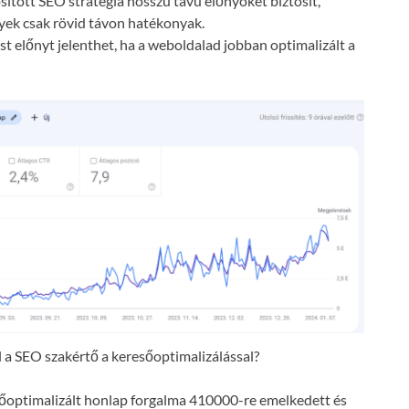
ósított SEO stratégia hosszú távú előnyöket biztosít,
lyek csak rövid távon hatékonyak.
t előnyt jelenthet, ha a weboldalad jobban optimalizált a
a SEO szakértő a keresőoptimalizálással?
resőoptimalizált honlap forgalma 410000-re emelkedett és