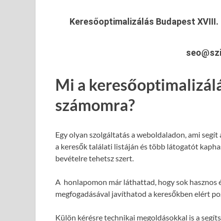
Keresőoptimalizálás Budapest XVIII. 
seo@szi
Mi a keresőoptimalizál
számomra?
Egy olyan szolgáltatás a weboldaladon, ami segít
a keresők találati listáján és több látogatót kap
bevételre tehetsz szert.
A honlapomon már láthattad, hogy sok hasznos é
megfogadásával javíthatod a keresőkben elért poz
Külön kérésre technikai megoldásokkal is a segít