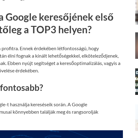
a Google keresőjének első
etőleg a TOP3 helyen?
 profitra. Ennek érdekében létfontosságú, hogy
án élni fognak a kínált lehetőségekkel, elköteleződjenek,
nak. Ebben nyújt segítséget a keresőoptimalizálás, vagyis a
növelése érdekében.
gfontosabb?
le-t használja kereséseik során. A Google
tmusai könnyebben találják meg és rangsorolják