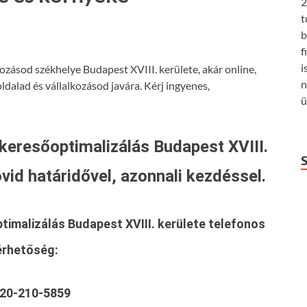
2
t
b
f
i
ozásod székhelye Budapest XVIII. kerülete, akár online,
n
dalad és vállalkozásod javára. Kérj ingyenes,
ü
 keresőoptimalizálás Budapest XVIII.
vid határidővel, azonnali kezdéssel.
timalizálás Budapest XVIII. kerülete
telefonos
érhetőség:
20-210-5859