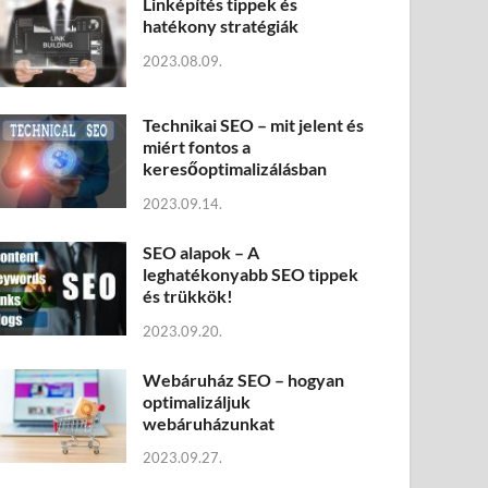
Linképítés tippek és
hatékony stratégiák
2023.08.09.
Technikai SEO – mit jelent és
miért fontos a
keresőoptimalizálásban
2023.09.14.
SEO alapok – A
leghatékonyabb SEO tippek
és trükkök!
2023.09.20.
Webáruház SEO – hogyan
optimalizáljuk
webáruházunkat
2023.09.27.