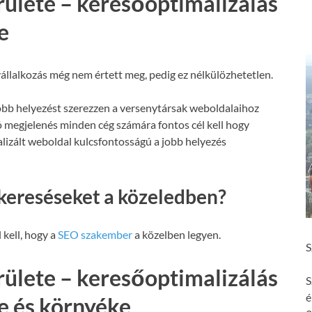
rülete – keresőoptimalizálás
e
állalkozás még nem értett meg, pedig ez nélkülözhetetlen.
obb helyezést szerezzen a versenytársak weboldalaihoz
ó megjelenés minden cég számára fontos cél kell hogy
malizált weboldal kulcsfontosságú a jobb helyezés
kereséseket a közeledben?
 kell, hogy a
SEO szakember
a közelben legyen.
S
rülete – keresőoptimalizálás
S
é
e és környéke