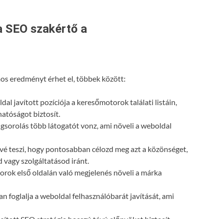
a SEO szakértő a
s eredményt érhet el, többek között:
dal javított pozíciója a keresőmotorok találati listáin,
atóságot biztosít.
gsorolás több látogatót vonz, ami növeli a weboldal
vé teszi, hogy pontosabban célozd meg azt a közönséget,
 vagy szolgáltatásod iránt.
orok első oldalán való megjelenés növeli a márka
n foglalja a weboldal felhasználóbarát javítását, ami