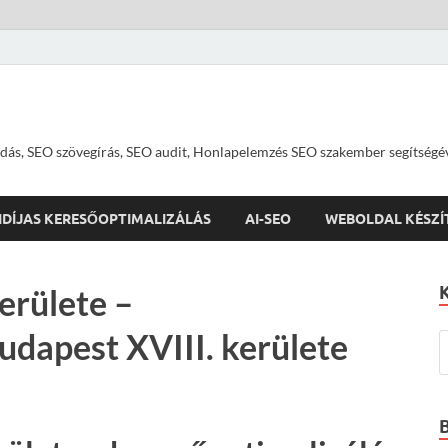
dás, SEO szövegírás, SEO audit, Honlapelemzés SEO szakember segítségé
IDÍJAS KERESŐOPTIMALIZÁLÁS
AI-SEO
WEBOLDAL KÉSZÍ
erülete –
udapest XVIII. kerülete