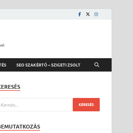
vel
TÉS
SEO SZAKÉRTŐ – SZIGETI ZSOLT
KERESÉS
BEMUTATKOZÁS