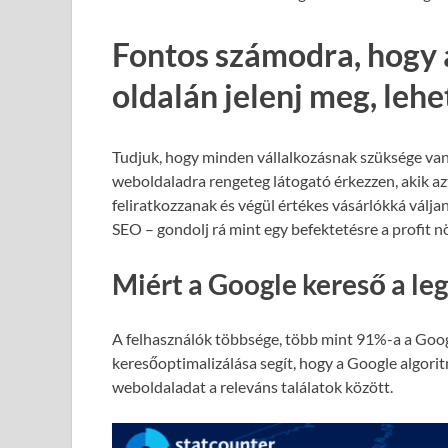
Fontos számodra, hogy 
oldalán jelenj meg, leh
Tudjuk, hogy minden vállalkozásnak szüksége van
weboldaladra rengeteg látogató érkezzen, akik azt
feliratkozzanak és végül értékes vásárlókká válja
SEO – gondolj rá mint egy befektetésre a profit 
Miért a Google kereső a le
A felhasználók többsége, több mint 91%-a a Goog
keresőoptimalizálása segít, hogy a Google algori
weboldaladat a releváns találatok között.