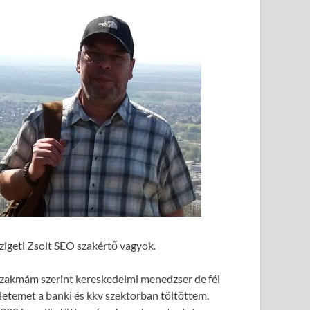
zigeti Zsolt SEO szakértő vagyok.
zakmám szerint kereskedelmi menedzser de fél
letemet a banki és kkv szektorban töltöttem.