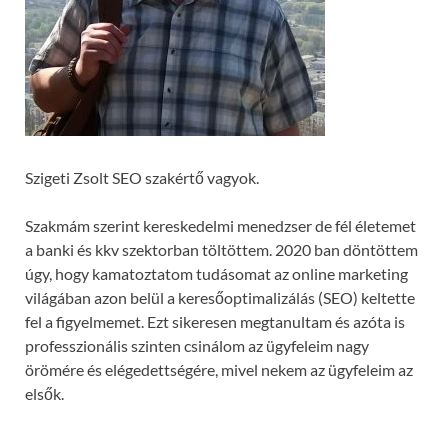
Szigeti Zsolt SEO szakértő vagyok.
Szakmám szerint kereskedelmi menedzser de fél életemet
a banki és kkv szektorban töltöttem. 2020 ban döntöttem
úgy, hogy kamatoztatom tudásomat az online marketing
világában azon belül a keresőoptimalizálás (SEO) keltette
fel a figyelmemet. Ezt sikeresen megtanultam és azóta is
professzionális szinten csinálom az ügyfeleim nagy
örömére és elégedettségére, mivel nekem az ügyfeleim az
elsők.