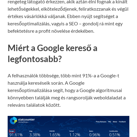
rengeteg látogató érkezzen, akik aztán élni fognak a kínált
lehetőségekkel, elköteleződjenek, feliratkozzanak és végül
értékes vásárlókká váljanak. Ebben nyújt segítséget a
keresőoptimalizálás, vagyis a SEO – gondolj rá mint egy
befektetésre a profit növelése érdekében.
Miért a Google kereső a
legfontosabb?
A felhasználók többsége, több mint 91%-a a Google-t
használja kereséseik során. A Google
keresőoptimalizálása segít, hogy a Google algoritmusai
könnyebben találják meg és rangsorolják weboldaladat a
releváns találatok között.