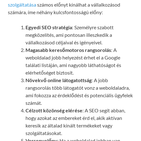
szolgáltatása
számos előnyt kínálhat a vállalkozásod
számára, íme néhány kulcsfontosságú előny:
Egyedi SEO stratégia
: Személyre szabott
megközelítés, ami pontosan illeszkedik a
vállalkozásod céljaival és igényeivel.
Magasabb keresőmotoros rangsorolás
: A
weboldalad jobb helyezést érhet el a Google
találati listáján, ami nagyobb láthatóságot és
elérhetőséget biztosít.
Növekvő online látogatottság
: A jobb
rangsorolás több látogatót vonz a weboldaladra,
ami fokozza az érdeklődést és potenciális ügyfelek
számát.
Célzott közönség elérése
: A SEO segít abban,
hogy azokat az embereket érd el, akik aktívan
keresik az általad kínált termékeket vagy
szolgáltatásokat.
Versenyelőny
: Ha a weboldalad jobban van