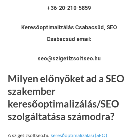
+36-20-210-5859
Keresőoptimalizálás Csabacsűd, SEO
Csabacsűd
email:
seo@szigetizsoltseo.hu
Milyen előnyöket ad a SEO
szakember
keresőoptimalizálás/SEO
szolgáltatása számodra?
A szigetizsoltseo.hu
keresőoptimalizálási (SEO)