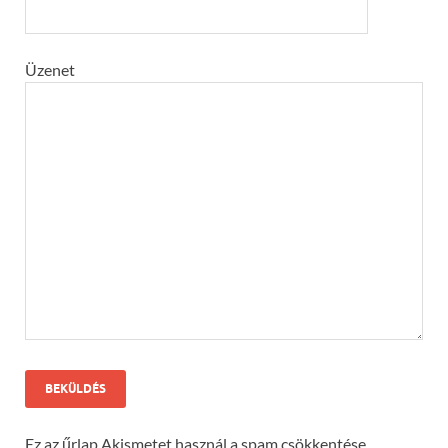
Üzenet
Ez az űrlap Akismetet használ a spam csökkentése