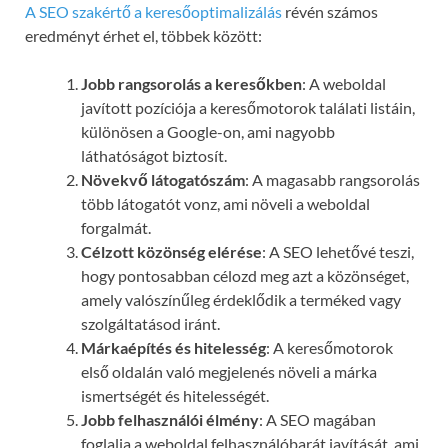
A SEO szakértő a keresőoptimalizálás
révén számos
eredményt érhet el, többek között:
Jobb rangsorolás a keresőkben
: A weboldal
javított pozíciója a keresőmotorok találati listáin,
különösen a Google-on, ami nagyobb
láthatóságot biztosít.
Növekvő látogatószám
: A magasabb rangsorolás
több látogatót vonz, ami növeli a weboldal
forgalmát.
Célzott közönség elérése
: A SEO lehetővé teszi,
hogy pontosabban célozd meg azt a közönséget,
amely valószínűleg érdeklődik a terméked vagy
szolgáltatásod iránt.
Márkaépítés és hitelesség
: A keresőmotorok
első oldalán való megjelenés növeli a márka
ismertségét és hitelességét.
Jobb felhasználói élmény
: A SEO magában
foglalja a weboldal felhasználóbarát javítását, ami