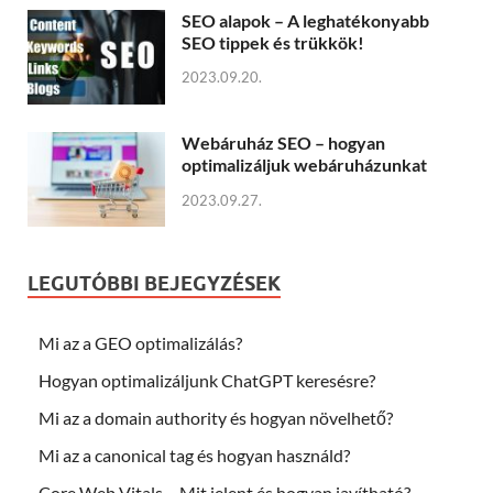
SEO alapok – A leghatékonyabb
SEO tippek és trükkök!
2023.09.20.
Webáruház SEO – hogyan
optimalizáljuk webáruházunkat
2023.09.27.
LEGUTÓBBI BEJEGYZÉSEK
Mi az a GEO optimalizálás?
Hogyan optimalizáljunk ChatGPT keresésre?
Mi az a domain authority és hogyan növelhető?
Mi az a canonical tag és hogyan használd?
Core Web Vitals – Mit jelent és hogyan javítható?