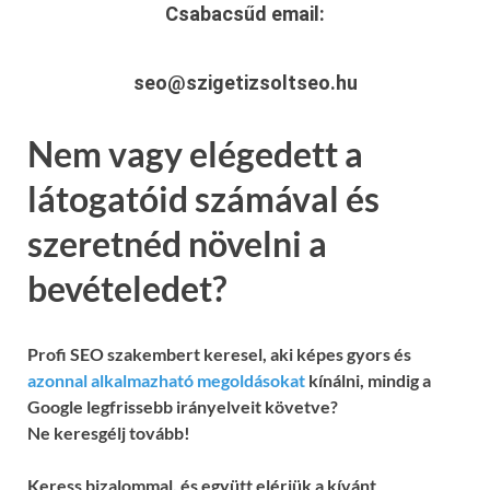
Csabacsűd
email:
seo@szigetizsoltseo.hu
Nem vagy elégedett a
látogatóid számával és
szeretnéd növelni a
bevételedet?
Profi SEO szakembert keresel, aki képes gyors és
azonnal alkalmazható megoldásokat
kínálni, mindig a
Google legfrissebb irányelveit követve?
Ne keresgélj tovább!
Keress bizalommal, és együtt elérjük a kívánt