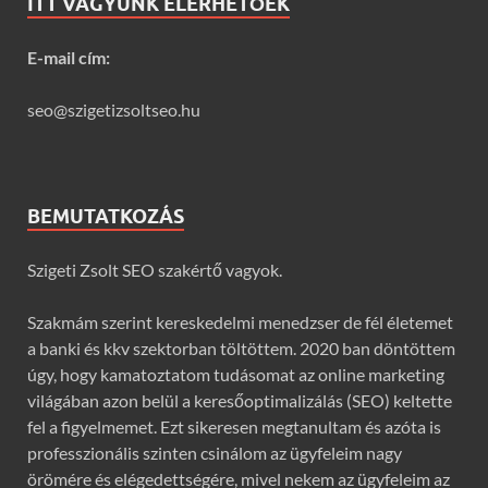
ITT VAGYUNK ELÉRHETŐEK
E-mail cím:
seo@szigetizsoltseo.hu
BEMUTATKOZÁS
Szigeti Zsolt SEO szakértő vagyok.
Szakmám szerint kereskedelmi menedzser de fél életemet
a banki és kkv szektorban töltöttem. 2020 ban döntöttem
úgy, hogy kamatoztatom tudásomat az online marketing
világában azon belül a keresőoptimalizálás (SEO) keltette
fel a figyelmemet. Ezt sikeresen megtanultam és azóta is
professzionális szinten csinálom az ügyfeleim nagy
örömére és elégedettségére, mivel nekem az ügyfeleim az