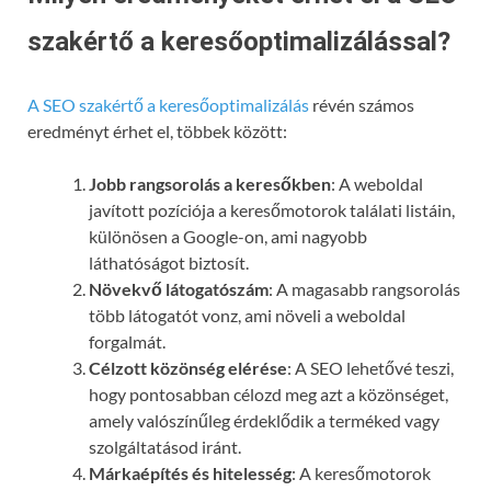
szakértő a keresőoptimalizálással?
A SEO szakértő a keresőoptimalizálás
révén számos
eredményt érhet el, többek között:
Jobb rangsorolás a keresőkben
: A weboldal
javított pozíciója a keresőmotorok találati listáin,
különösen a Google-on, ami nagyobb
láthatóságot biztosít.
Növekvő látogatószám
: A magasabb rangsorolás
több látogatót vonz, ami növeli a weboldal
forgalmát.
Célzott közönség elérése
: A SEO lehetővé teszi,
hogy pontosabban célozd meg azt a közönséget,
amely valószínűleg érdeklődik a terméked vagy
szolgáltatásod iránt.
Márkaépítés és hitelesség
: A keresőmotorok