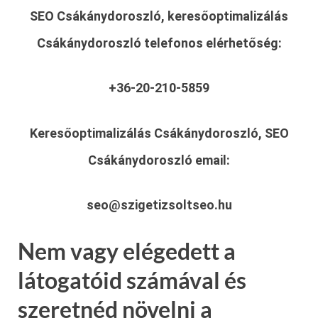
SEO Csákánydoroszló, keresőoptimalizálás
Csákánydoroszló
telefonos elérhetőség:
+36-20-210-5859
Keresőoptimalizálás Csákánydoroszló, SEO
Csákánydoroszló
email:
seo@szigetizsoltseo.hu
Nem vagy elégedett a
látogatóid számával és
szeretnéd növelni a