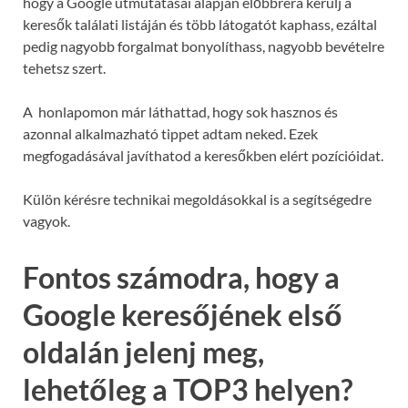
hogy a Google útmutatásai alapján előbbrera kerülj a
keresők találati listáján és több látogatót kaphass, ezáltal
pedig nagyobb forgalmat bonyolíthass, nagyobb bevételre
tehetsz szert.
A honlapomon már láthattad, hogy sok hasznos és
azonnal alkalmazható tippet adtam neked. Ezek
megfogadásával javíthatod a keresőkben elért pozícióidat.
Külön kérésre technikai megoldásokkal is a segítségedre
vagyok.
Fontos számodra, hogy a
Google keresőjének első
oldalán jelenj meg,
lehetőleg a TOP3 helyen?