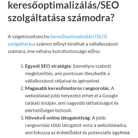
keresőoptimalizálás/SEO
szolgáltatása számodra?
A szigetizsoltseo.hu
keresőoptimalizálási (SEO)
szolgáltatása
számos előnyt kínálhat a vállalkozásod
számára, íme néhány kulcsfontosságú előny:
Egyedi SEO stratégia
: Személyre szabott
megközelítés, ami pontosan illeszkedik a
vállalkozásod céljaival és igényeivel.
Magasabb keresőmotoros rangsorolás
: A
weboldalad jobb helyezést érhet el a Google
találati listáján, ami nagyobb láthatóságot és
elérhetőséget biztosít.
Növekvő online látogatottság
: A jobb
rangsorolás több látogatót vonz a weboldaladra,
ami fokozza az érdeklődést és potenciális ügyfelek