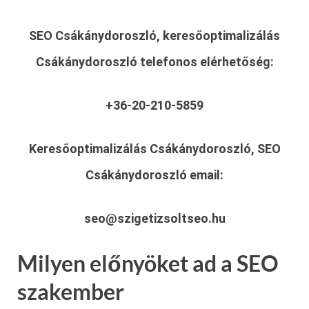
SEO Csákánydoroszló, keresőoptimalizálás
Csákánydoroszló
telefonos elérhetőség:
+36-20-210-5859
Keresőoptimalizálás Csákánydoroszló, SEO
Csákánydoroszló
email:
seo@szigetizsoltseo.hu
Milyen előnyöket ad a SEO
szakember