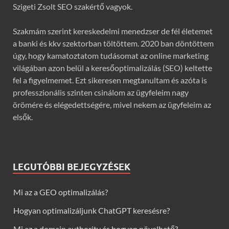
Szigeti Zsolt SEO szakértő vagyok.
Szakmám szerint kereskedelmi menedzser de fél életemet
a banki és kkv szektorban töltöttem. 2020 ban döntöttem
úgy, hogy kamatoztatom tudásomat az online marketing
világában azon belül a keresőoptimalizálás (SEO) keltette
fel a figyelmemet. Ezt sikeresen megtanultam és azóta is
professzionális szinten csinálom az ügyfeleim nagy
örömére és elégedettségére, mivel nekem az ügyfeleim az
elsők.
LEGUTÓBBI BEJEGYZÉSEK
Mi az a GEO optimalizálás?
Hogyan optimalizáljunk ChatGPT keresésre?
Mi az a domain authority és hogyan növelhető?