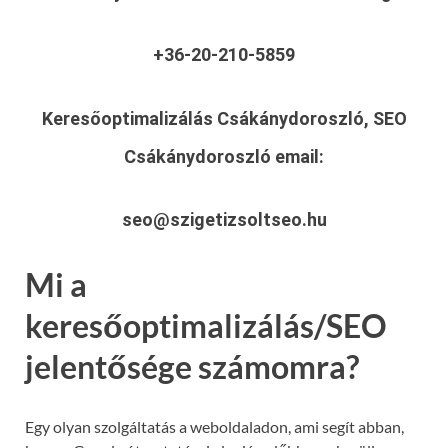
+36-20-210-5859
Keresőoptimalizálás Csákánydoroszló, SEO
Csákánydoroszló
email:
seo@szigetizsoltseo.hu
Mi a
keresőoptimalizálás/SEO
jelentősége számomra?
Egy olyan szolgáltatás a weboldaladon, ami segít abban,