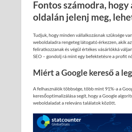
Fontos számodra, hogy 
oldalán jelenj meg, leh
Tudjuk, hogy minden vállalkozásnak szüksége van
weboldaladra rengeteg látogató érkezzen, akik azt
feliratkozzanak és végül értékes vásárlókká válja
SEO – gondolj rá mint egy befektetésre a profit 
Miért a Google kereső a le
A felhasználók többsége, több mint 91%-a a Goog
keresőoptimalizálása segít, hogy a Google algori
weboldaladat a releváns találatok között.