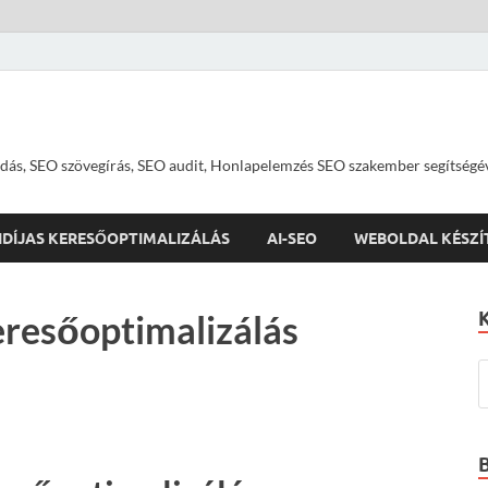
dás, SEO szövegírás, SEO audit, Honlapelemzés SEO szakember segítségé
IDÍJAS KERESŐOPTIMALIZÁLÁS
AI-SEO
WEBOLDAL KÉSZÍ
resőoptimalizálás