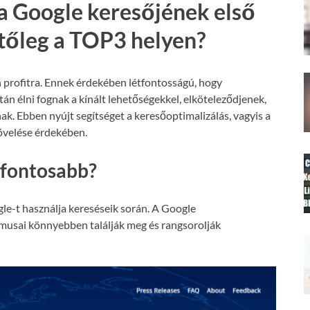
a Google keresőjének első
etőleg a TOP3 helyen?
 profitra. Ennek érdekében létfontosságú, hogy
án élni fognak a kínált lehetőségekkel, elköteleződjenek,
nak. Ebben nyújt segítséget a keresőoptimalizálás, vagyis a
növelése érdekében.
gfontosabb?
le-t használja kereséseik során. A Google
tmusai könnyebben találják meg és rangsorolják