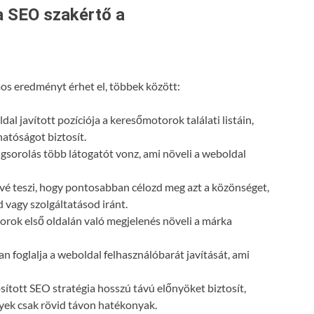
a SEO szakértő a
s eredményt érhet el, többek között:
dal javított pozíciója a keresőmotorok találati listáin,
atóságot biztosít.
gsorolás több látogatót vonz, ami növeli a weboldal
vé teszi, hogy pontosabban célozd meg azt a közönséget,
 vagy szolgáltatásod iránt.
orok első oldalán való megjelenés növeli a márka
n foglalja a weboldal felhasználóbarát javítását, ami
ósított SEO stratégia hosszú távú előnyöket biztosít,
lyek csak rövid távon hatékonyak.