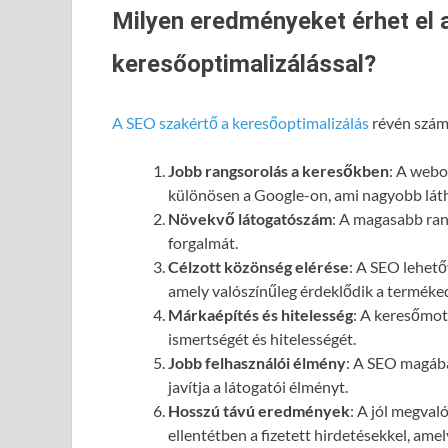
Milyen eredményeket érhet el 
keresőoptimalizálással?
A SEO szakértő a keresőoptimalizálás
révén számo
Jobb rangsorolás a keresőkben
: A webol
különösen a Google-on, ami nagyobb láth
Növekvő látogatószám
: A magasabb ran
forgalmát.
Célzott közönség elérése
: A SEO lehető
amely valószínűleg érdeklődik a terméked
Márkaépítés és hitelesség
: A keresőmot
ismertségét és hitelességét.
Jobb felhasználói élmény
: A SEO magába
javítja a látogatói élményt.
Hosszú távú eredmények
: A jól megval
ellentétben a fizetett hirdetésekkel, ame