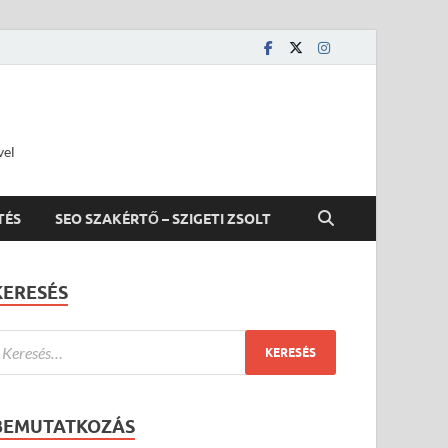
vel
TÉS
SEO SZAKÉRTŐ – SZIGETI ZSOLT
KERESÉS
BEMUTATKOZÁS