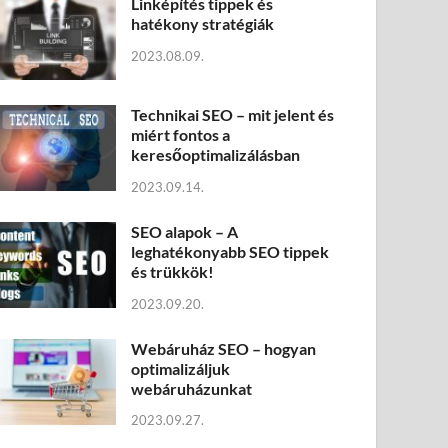
Linképítés tippek és
hatékony stratégiák
2023.08.09.
Technikai SEO – mit jelent és
miért fontos a
keresőoptimalizálásban
2023.09.14.
SEO alapok – A
leghatékonyabb SEO tippek
és trükkök!
2023.09.20.
Webáruház SEO – hogyan
optimalizáljuk
webáruházunkat
2023.09.27.