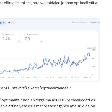
t előnyt jelenthet, ha a weboldalad jobban optimalizált a
a SEO szakértő a keresőoptimalizálással?
resőoptimalizált honlap forgalma 410000-re emelkedett és
lap elért helyezései is már összességében az első oldalon