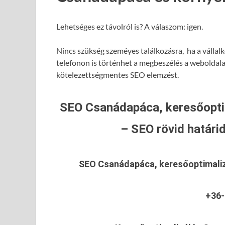
Lehetséges ez távolról is? A válaszom: igen.
Nincs szükség szeméyes találkozásra, ha a vállal
telefonon is történhet a megbeszélés a weboldalad
kötelezettségmentes SEO elemzést.
SEO Csanádapáca, keresőopti
– SEO rövid határid
SEO Csanádapáca, keresőoptimal
+36-