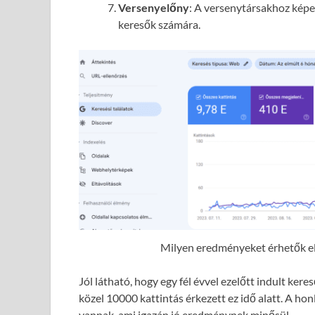
Versenyelőny
: A versenytársakhoz képes
keresők számára.
Milyen eredményeket érhetők el 
Jól látható, hogy egy fél évvel ezelőtt indult ke
közel 10000 kattintás érkezett ez idő alatt. A hon
vannak, ami igazán jó eredménynek minősül.