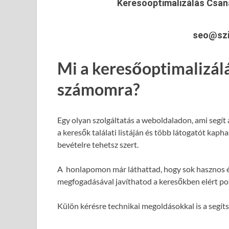
Keresőoptimalizálás Csa
seo@szi
Mi a keresőoptimalizál
számomra?
Egy olyan szolgáltatás a weboldaladon, ami segít
a keresők találati listáján és több látogatót kap
bevételre tehetsz szert.
A honlapomon már láthattad, hogy sok hasznos é
megfogadásával javíthatod a keresőkben elért poz
Külön kérésre technikai megoldásokkal is a segít