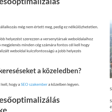
esőoptimalizálás
állalkozás még nem értett meg, pedig ez nélkülözhetetlen.
obb helyezést szerezzen a versenytársak weboldalaihoz
ó megjelenés minden cég számára fontos cél kell hogy
malizált weboldal kulcsfontosságú a jobb helyezés
kereséseket a közeledben?
 kell, hogy a
SEO szakember
a közelben legyen.
S
esőoptimalizálás
S
é
ke