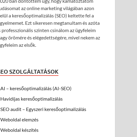
020 ban döntöttem úgy, hogy kamatoztatom
udásomat az online marketing világában azon
elül a keresőoptimalizálás (SEO) keltette fel a
igyelmemet. Ezt sikeresen megtanultam és azóta
s professzionális szinten csinálom az ügyfeleim
agy örömére és elégedettségére, mivel nekem az
gyfeleim az elsők.
SEO SZOLGÁLTATÁSOK
AI – keresőoptimalizálás (AI-SEO)
Havidíjas keresőoptimalizálás
SEO audit – Egyszeri keresőoptimalizálás
Weboldal elemzés
Weboldal készítés