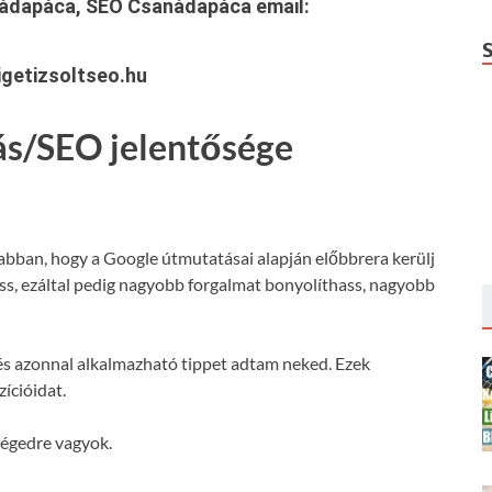
nádapáca, SEO Csanádapáca
email:
getizsoltseo.hu
ás/SEO jelentősége
 abban, hogy a Google útmutatásai alapján előbbrera kerülj
hass, ezáltal pedig nagyobb forgalmat bonyolíthass, nagyobb
s azonnal alkalmazható tippet adtam neked. Ezek
ícióidat.
ségedre vagyok.