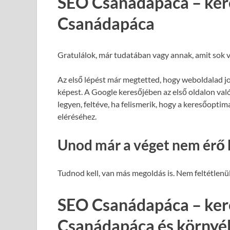
SEO Csanádapáca – ker
Csanádapáca
Gratulálok, már tudatában vagy annak, amit sok v
Az első lépést már megtetted, hogy weboldalad j
képest. A Google keresőjében az első oldalon val
legyen, feltéve, ha felismerik, hogy a keresőopti
eléréséhez.
Unod már a véget nem érő 
Tudnod kell, van más megoldás is. Nem feltétlenül
SEO Csanádapáca – ker
Csanádapáca és környé