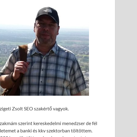
zigeti Zsolt SEO szakértő vagyok.
zakmám szerint kereskedelmi menedzser de fél
letemet a banki és kkv szektorban töltöttem.