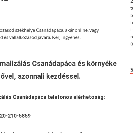
2
t
b
f
i
kozásod székhelye Csanádapáca, akár online, vagy
n
 és vállalkozásod javára. Kérj ingyenes,
ü
malizálás Csanádapáca és környéke
ővel, azonnali kezdéssel.
izálás Csanádapáca
telefonos elérhetőség:
20-210-5859