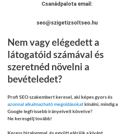
Csanádpalota
email:
seo@szigetizsoltseo.hu
Nem vagy elégedett a
látogatóid számával és
szeretnéd növelni a
bevételedet?
Profi SEO szakembert keresel, aki képes gyors és
azonnal alkalmazható megoldásokat
kínálni, mindig a
Google legfrissebb irányelveit követve?
Ne keresgélj tovább!
Keress bizalommal, és együtt elérjük a kívánt