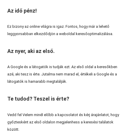
Az idő pénz!
Ez bizony az online világra is igaz. Fontos, hogy már a lehető
leggyorsabban elkezdődjön a weboldal keresőoptimalizálása.
Az nyer, aki az első.
A Google és a látogatók is tudják ezt. Az első oldal a keresőkben
azé, aki tesz is érte. Jutalma nem marad el, értékeli a Google és a
látogatók is hamarabb megtalálják.
Te tudod? Teszel is érte?
Vedd fel Velem minél előbb a kapcsolatot és kérj árajánlatot, hogy
győztesként az első oldalon megjelenhess a keresési találatok
között.