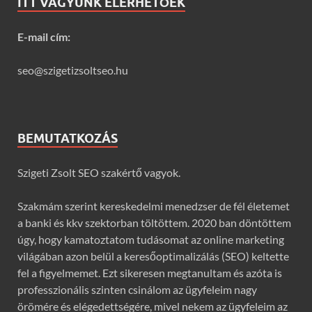
ITT VAGYUNK ELÉRHETŐEK
E-mail cím:
seo@szigetizsoltseo.hu
BEMUTATKOZÁS
Szigeti Zsolt SEO szakértő vagyok.
Szakmám szerint kereskedelmi menedzser de fél életemet
a banki és kkv szektorban töltöttem. 2020 ban döntöttem
úgy, hogy kamatoztatom tudásomat az online marketing
világában azon belül a keresőoptimalizálás (SEO) keltette
fel a figyelmemet. Ezt sikeresen megtanultam és azóta is
professzionális szinten csinálom az ügyfeleim nagy
örömére és elégedettségére, mivel nekem az ügyfeleim az