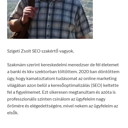
Szigeti Zsolt SEO szakértő vagyok.
Szakmám szerint kereskedelmi menedzser de fél életemet
a banki és kkv szektorban töltöttem. 2020 ban döntöttem
úgy, hogy kamatoztatom tudásomat az online marketing
világában azon belül a keresőoptimalizálás (SEO) keltette
fel a figyelmemet. Ezt sikeresen megtanultam és azóta is
professzionális szinten csinálom az ügyfeleim nagy
örömére és elégedettségére, mivel nekem az ügyfeleim az
elsők.