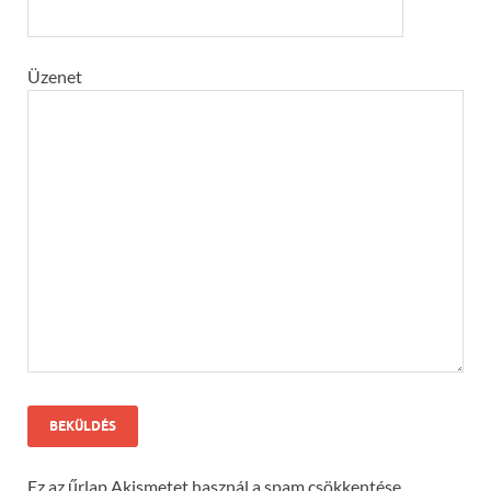
Üzenet
Ez az űrlap Akismetet használ a spam csökkentése