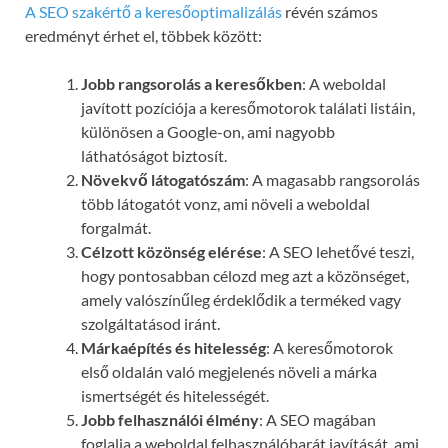
A SEO szakértő a keresőoptimalizálás
révén számos
eredményt érhet el, többek között:
Jobb rangsorolás a keresőkben
: A weboldal
javított pozíciója a keresőmotorok találati listáin,
különösen a Google-on, ami nagyobb
láthatóságot biztosít.
Növekvő látogatószám
: A magasabb rangsorolás
több látogatót vonz, ami növeli a weboldal
forgalmát.
Célzott közönség elérése
: A SEO lehetővé teszi,
hogy pontosabban célozd meg azt a közönséget,
amely valószínűleg érdeklődik a terméked vagy
szolgáltatásod iránt.
Márkaépítés és hitelesség
: A keresőmotorok
első oldalán való megjelenés növeli a márka
ismertségét és hitelességét.
Jobb felhasználói élmény
: A SEO magában
foglalja a weboldal felhasználóbarát javítását, ami