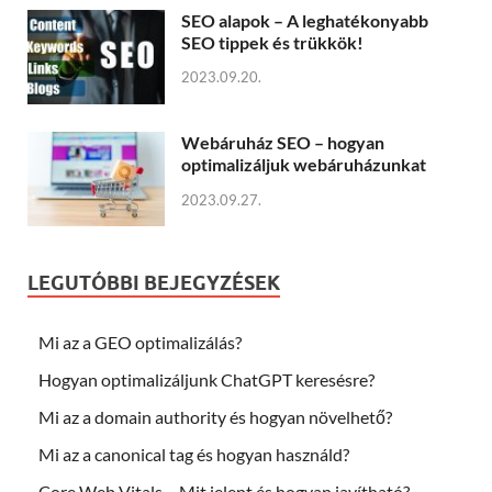
SEO alapok – A leghatékonyabb
SEO tippek és trükkök!
2023.09.20.
Webáruház SEO – hogyan
optimalizáljuk webáruházunkat
2023.09.27.
LEGUTÓBBI BEJEGYZÉSEK
Mi az a GEO optimalizálás?
Hogyan optimalizáljunk ChatGPT keresésre?
Mi az a domain authority és hogyan növelhető?
Mi az a canonical tag és hogyan használd?
Core Web Vitals – Mit jelent és hogyan javítható?