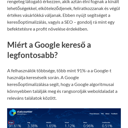
rengeteg látogató érkezzen, akik aztán élni fognak a kínált
lehetőségekkel, elköteleződjenek, feliratkozzanak és végül
értékes vásárlókká váljanak. Ebben nyújt segítséget a
keresőoptimalizálás, vagyis a SEO – gondolj rá mint egy
befektetésre a profit növelése érdekében.
Miért a Google kereső a
legfontosabb?
A felhasználók többsége, több mint 91%-a a Google-t
használja kereséseik során. A Google
keresőoptimalizálása segít, hogy a Google algoritmusai
könnyebben találják meg és rangsorolják weboldaladat a
releváns találatok között.