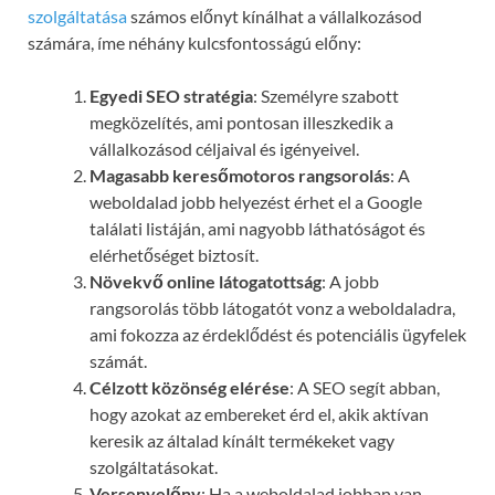
szolgáltatása
számos előnyt kínálhat a vállalkozásod
számára, íme néhány kulcsfontosságú előny:
Egyedi SEO stratégia
: Személyre szabott
megközelítés, ami pontosan illeszkedik a
vállalkozásod céljaival és igényeivel.
Magasabb keresőmotoros rangsorolás
: A
weboldalad jobb helyezést érhet el a Google
találati listáján, ami nagyobb láthatóságot és
elérhetőséget biztosít.
Növekvő online látogatottság
: A jobb
rangsorolás több látogatót vonz a weboldaladra,
ami fokozza az érdeklődést és potenciális ügyfelek
számát.
Célzott közönség elérése
: A SEO segít abban,
hogy azokat az embereket érd el, akik aktívan
keresik az általad kínált termékeket vagy
szolgáltatásokat.
Versenyelőny
: Ha a weboldalad jobban van