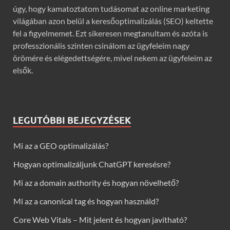
úgy, hogy kamatoztatom tudásomat az online marketing
világában azon belül a keresőoptimalizálás (SEO) keltette
fel a figyelmemet. Ezt sikeresen megtanultam és azóta is
professzionális szinten csinálom az ügyfeleim nagy
örömére és elégedettségére, mivel nekem az ügyfeleim az
elsők.
LEGUTÓBBI BEJEGYZÉSEK
Mi az a GEO optimalizálás?
Hogyan optimalizáljunk ChatGPT keresésre?
Mi az a domain authority és hogyan növelhető?
Mi az a canonical tag és hogyan használd?
Core Web Vitals – Mit jelent és hogyan javítható?