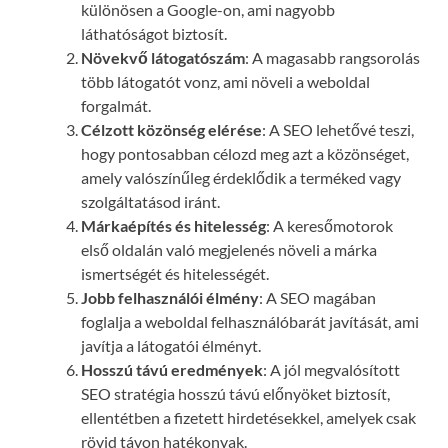
különösen a Google-on, ami nagyobb
láthatóságot biztosít.
Növekvő látogatószám
: A magasabb rangsorolás
több látogatót vonz, ami növeli a weboldal
forgalmát.
Célzott közönség elérése
: A SEO lehetővé teszi,
hogy pontosabban célozd meg azt a közönséget,
amely valószínűleg érdeklődik a terméked vagy
szolgáltatásod iránt.
Márkaépítés és hitelesség
: A keresőmotorok
első oldalán való megjelenés növeli a márka
ismertségét és hitelességét.
Jobb felhasználói élmény
: A SEO magában
foglalja a weboldal felhasználóbarát javítását, ami
javítja a látogatói élményt.
Hosszú távú eredmények
: A jól megvalósított
SEO stratégia hosszú távú előnyöket biztosít,
ellentétben a fizetett hirdetésekkel, amelyek csak
rövid távon hatékonyak.