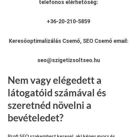
telefonos elérhetőség:
+36-20-210-5859
Keresőoptimalizálás Csemő, SEO Csemő
email:
seo@szigetizsoltseo.hu
Nem vagy elégedett a
látogatóid számával és
szeretnéd növelni a
bevételedet?
Profi SEO szakembert keresel, aki képes gyors és