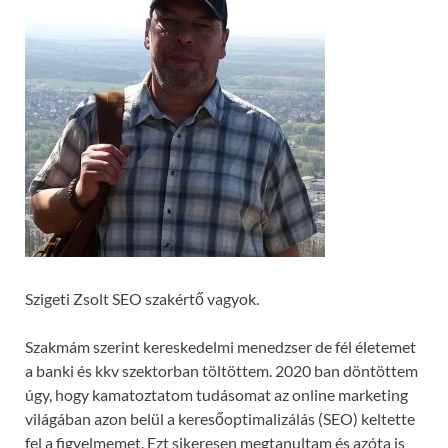
Szigeti Zsolt SEO szakértő vagyok.
Szakmám szerint kereskedelmi menedzser de fél életemet
a banki és kkv szektorban töltöttem. 2020 ban döntöttem
úgy, hogy kamatoztatom tudásomat az online marketing
világában azon belül a keresőoptimalizálás (SEO) keltette
fel a figyelmemet. Ezt sikeresen megtanultam és azóta is