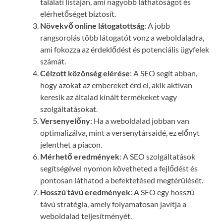
találati listáján, ami nagyobb láthatóságot és
elérhetőséget biztosít.
Növekvő online látogatottság
: A jobb
rangsorolás több látogatót vonz a weboldaladra,
ami fokozza az érdeklődést és potenciális ügyfelek
számát.
Célzott közönség elérése
: A SEO segít abban,
hogy azokat az embereket érd el, akik aktívan
keresik az általad kínált termékeket vagy
szolgáltatásokat.
Versenyelőny
: Ha a weboldalad jobban van
optimalizálva, mint a versenytársaidé, ez előnyt
jelenthet a piacon.
Mérhető eredmények
: A SEO szolgáltatások
segítségével nyomon követheted a fejlődést és
pontosan láthatod a befektetésed megtérülését.
Hosszú távú eredmények
: A SEO egy hosszú
távú stratégia, amely folyamatosan javítja a
weboldalad teljesítményét.