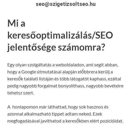
seo@szigetizsoltseo.hu
Mi a
keresőoptimalizálás/SEO
jelentősége számomra?
Egy olyan szolgáltatás a weboldaladon, ami segít abban,
hogy a Google útmutatásai alapján előbbrera kerülj a
keresők találati listáján és több látogatót kaphass, ezáltal
pedig nagyobb forgalmat bonyolíthass, nagyobb bevételre
tehetsz szert.
A honlapomon már láthattad, hogy sok hasznos és
azonnal alkalmazható tippet adtam neked. Ezek
megfogadásával javíthatod a keresőkben elért pozícióidat.