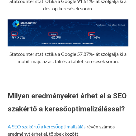
Statcounter statisztika a Google 91,61%- át szolgálja ki a
destop keresések során.
Statcounter statisztika a Google 57,87%- át szolgálja ki a
mobil, majd az asztali és a tablet keresések során.
Milyen eredményeket érhet el a SEO
szakértő a keresőoptimalizálással?
A SEO szakértő a keresőoptimalizálás
révén számos
eredményt érhet el, többek között: