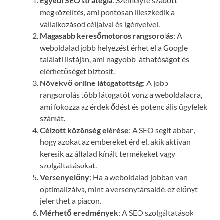
Egyedi SEO stratégia
: Személyre szabott
megközelítés, ami pontosan illeszkedik a
vállalkozásod céljaival és igényeivel.
Magasabb keresőmotoros rangsorolás
: A
weboldalad jobb helyezést érhet el a Google
találati listáján, ami nagyobb láthatóságot és
elérhetőséget biztosít.
Növekvő online látogatottság
: A jobb
rangsorolás több látogatót vonz a weboldaladra,
ami fokozza az érdeklődést és potenciális ügyfelek
számát.
Célzott közönség elérése
: A SEO segít abban,
hogy azokat az embereket érd el, akik aktívan
keresik az általad kínált termékeket vagy
szolgáltatásokat.
Versenyelőny
: Ha a weboldalad jobban van
optimalizálva, mint a versenytársaidé, ez előnyt
jelenthet a piacon.
Mérhető eredmények
: A SEO szolgáltatások