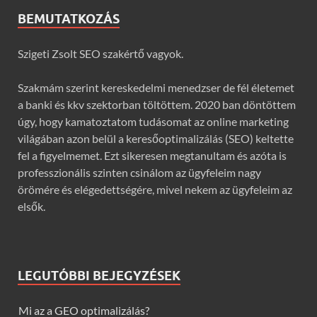
BEMUTATKOZÁS
Szigeti Zsolt SEO szakértő vagyok.
Szakmám szerint kereskedelmi menedzser de fél életemet
a banki és kkv szektorban töltöttem. 2020 ban döntöttem
úgy, hogy kamatoztatom tudásomat az online marketing
világában azon belül a keresőoptimalizálás (SEO) keltette
fel a figyelmemet. Ezt sikeresen megtanultam és azóta is
professzionális szinten csinálom az ügyfeleim nagy
örömére és elégedettségére, mivel nekem az ügyfeleim az
elsők.
LEGUTÓBBI BEJEGYZÉSEK
Mi az a GEO optimalizálás?