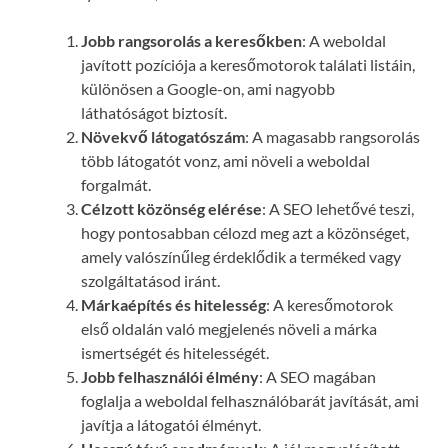
Jobb rangsorolás a keresőkben
: A weboldal
javított pozíciója a keresőmotorok találati listáin,
különösen a Google-on, ami nagyobb
láthatóságot biztosít.
Növekvő látogatószám
: A magasabb rangsorolás
több látogatót vonz, ami növeli a weboldal
forgalmát.
Célzott közönség elérése
: A SEO lehetővé teszi,
hogy pontosabban célozd meg azt a közönséget,
amely valószínűleg érdeklődik a terméked vagy
szolgáltatásod iránt.
Márkaépítés és hitelesség
: A keresőmotorok
első oldalán való megjelenés növeli a márka
ismertségét és hitelességét.
Jobb felhasználói élmény
: A SEO magában
foglalja a weboldal felhasználóbarát javítását, ami
javítja a látogatói élményt.