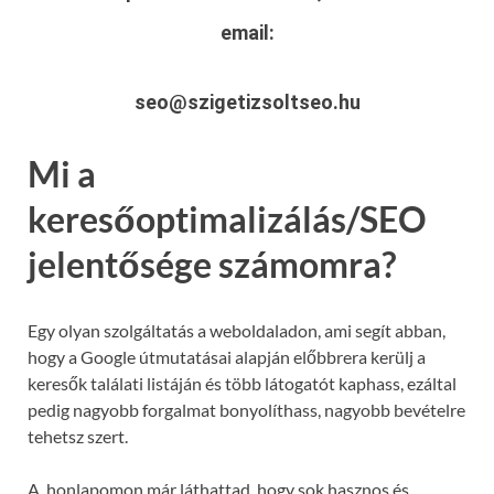
email:
seo@szigetizsoltseo.hu
Mi a
keresőoptimalizálás/SEO
jelentősége számomra?
Egy olyan szolgáltatás a weboldaladon, ami segít abban,
hogy a Google útmutatásai alapján előbbrera kerülj a
keresők találati listáján és több látogatót kaphass, ezáltal
pedig nagyobb forgalmat bonyolíthass, nagyobb bevételre
tehetsz szert.
A honlapomon már láthattad, hogy sok hasznos és