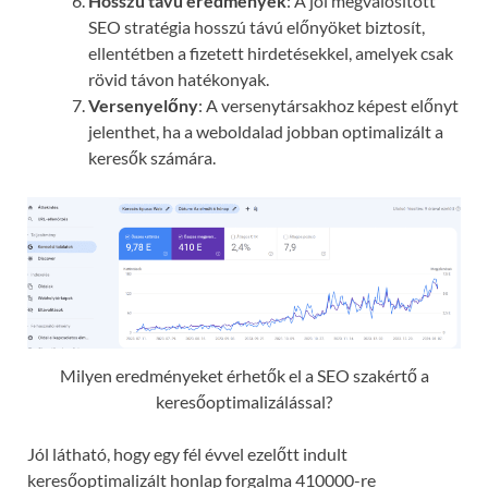
Hosszú távú eredmények
: A jól megvalósított
SEO stratégia hosszú távú előnyöket biztosít,
ellentétben a fizetett hirdetésekkel, amelyek csak
rövid távon hatékonyak.
Versenyelőny
: A versenytársakhoz képest előnyt
jelenthet, ha a weboldalad jobban optimalizált a
keresők számára.
Milyen eredményeket érhetők el a SEO szakértő a
keresőoptimalizálással?
Jól látható, hogy egy fél évvel ezelőtt indult
keresőoptimalizált honlap forgalma 410000-re