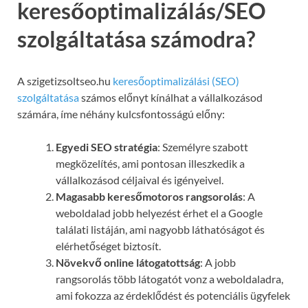
keresőoptimalizálás/SEO
szolgáltatása számodra?
A szigetizsoltseo.hu
keresőoptimalizálási (SEO)
szolgáltatása
számos előnyt kínálhat a vállalkozásod
számára, íme néhány kulcsfontosságú előny:
Egyedi SEO stratégia
: Személyre szabott
megközelítés, ami pontosan illeszkedik a
vállalkozásod céljaival és igényeivel.
Magasabb keresőmotoros rangsorolás
: A
weboldalad jobb helyezést érhet el a Google
találati listáján, ami nagyobb láthatóságot és
elérhetőséget biztosít.
Növekvő online látogatottság
: A jobb
rangsorolás több látogatót vonz a weboldaladra,
ami fokozza az érdeklődést és potenciális ügyfelek