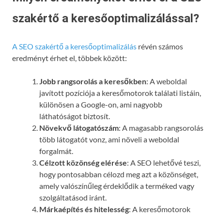
szakértő a keresőoptimalizálással?
A SEO szakértő a keresőoptimalizálás
révén számos
eredményt érhet el, többek között:
Jobb rangsorolás a keresőkben
: A weboldal
javított pozíciója a keresőmotorok találati listáin,
különösen a Google-on, ami nagyobb
láthatóságot biztosít.
Növekvő látogatószám
: A magasabb rangsorolás
több látogatót vonz, ami növeli a weboldal
forgalmát.
Célzott közönség elérése
: A SEO lehetővé teszi,
hogy pontosabban célozd meg azt a közönséget,
amely valószínűleg érdeklődik a terméked vagy
szolgáltatásod iránt.
Márkaépítés és hitelesség
: A keresőmotorok