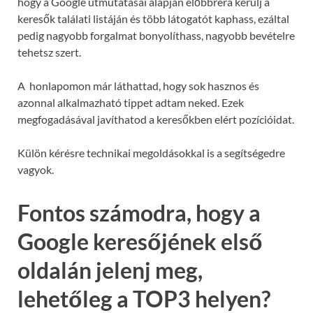
hogy a Google útmutatásai alapján előbbrera kerülj a
keresők találati listáján és több látogatót kaphass, ezáltal
pedig nagyobb forgalmat bonyolíthass, nagyobb bevételre
tehetsz szert.
A honlapomon már láthattad, hogy sok hasznos és
azonnal alkalmazható tippet adtam neked. Ezek
megfogadásával javíthatod a keresőkben elért pozícióidat.
Külön kérésre technikai megoldásokkal is a segítségedre
vagyok.
Fontos számodra, hogy a
Google keresőjének első
oldalán jelenj meg,
lehetőleg a TOP3 helyen?