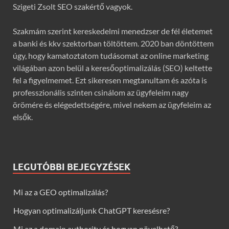
Szigeti Zsolt SEO szakértő vagyok.
Szakmám szerint kereskedelmi menedzser de fél életemet
a banki és kkv szektorban töltöttem. 2020 ban döntöttem
úgy, hogy kamatoztatom tudásomat az online marketing
világában azon belül a keresőoptimalizálás (SEO) keltette
fel a figyelmemet. Ezt sikeresen megtanultam és azóta is
professzionális szinten csinálom az ügyfeleim nagy
örömére és elégedettségére, mivel nekem az ügyfeleim az
elsők.
LEGUTÓBBI BEJEGYZÉSEK
Mi az a GEO optimalizálás?
Hogyan optimalizáljunk ChatGPT keresésre?
Mi az a domain authority és hogyan növelhető?