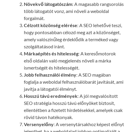
Növekvő látogatószám
: A magasabb rangsorolás
több látogatót vonz, ami növeli a weboldal
forgalmát.
Célzott közönség elérése
: A SEO lehetővé teszi,
hogy pontosabban célozd meg azt a közönséget,
amely valószínűleg érdeklődik a terméked vagy
szolgáltatásod iránt.
Márkaépítés és hitelesség
: A keresőmotorok
első oldalán való megjelenés növeli a márka
ismertségét és hitelességét.
Jobb felhasználói élmény
: A SEO magában
foglalja a weboldal felhasználóbarát javítását, ami
javítja a látogatói élményt.
Hosszú távú eredmények
: A jól megvalósított
SEO stratégia hosszú távú előnyöket biztosít,
ellentétben a fizetett hirdetésekkel, amelyek csak
rövid távon hatékonyak.
Versenyelőny
: A versenytársakhoz képest előnyt
jelenthet, ha a weboldalad jobban optimalizált a