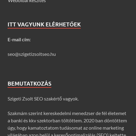
Weboldal készítés
ITT VAGYUNK ELÉRHETŐEK
E-mail cím:
seo@szigetizsoltseo.hu
BEMUTATKOZÁS
Szigeti Zsolt SEO szakértő vagyok.
Szakmám szerint kereskedelmi menedzser de fél életemet
a banki és kkv szektorban töltöttem. 2020 ban döntöttem
úgy, hogy kamatoztatom tudásomat az online marketing
világában azon belül a keresőoptimalizálás (SEO) keltette