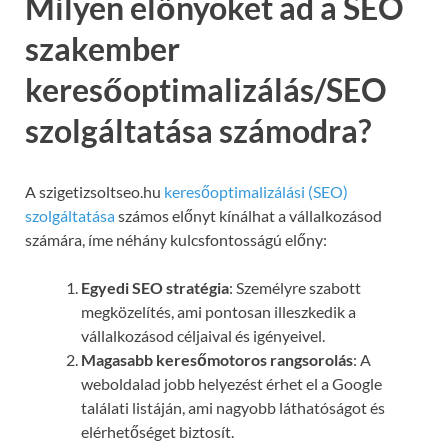
Milyen előnyöket ad a SEO
szakember
keresőoptimalizálás/SEO
szolgáltatása számodra?
A szigetizsoltseo.hu
keresőoptimalizálási (SEO)
szolgáltatása
számos előnyt kínálhat a vállalkozásod
számára, íme néhány kulcsfontosságú előny:
Egyedi SEO stratégia
: Személyre szabott
megközelítés, ami pontosan illeszkedik a
vállalkozásod céljaival és igényeivel.
Magasabb keresőmotoros rangsorolás
: A
weboldalad jobb helyezést érhet el a Google
találati listáján, ami nagyobb láthatóságot és
elérhetőséget biztosít.