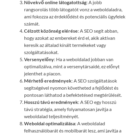
Növekvő online látogatottság
: A jobb
rangsorolás több látogatót vonz a weboldaladra,
ami fokozza az érdeklődést és potenciális ügyfelek
számát.
Célzott közönség elérése
: A SEO segít abban,
hogy azokat az embereket érd el, akik aktívan
keresik az általad kínált termékeket vagy
szolgáltatásokat.
Versenyelőny
: Ha a weboldalad jobban van
optimalizálva, mint a versenytársaidé, ez előnyt
jelenthet a piacon.
Mérhető eredmények
: A SEO szolgáltatások
segítségével nyomon követheted a fejlődést és
pontosan láthatod a befektetésed megtérülését.
Hosszú távú eredmények
: A SEO egy hosszú
távú stratégia, amely folyamatosan javítja a
weboldalad teljesítményét.
Weboldal optimalizálása
: A weboldalad
felhasználóbarát és mobilbarát lesz, ami javítja a