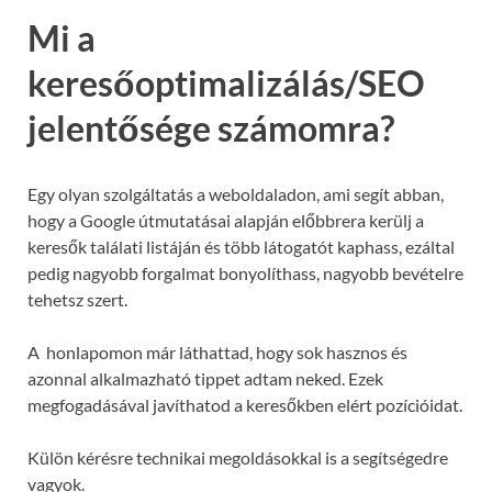
Mi a
keresőoptimalizálás/SEO
jelentősége számomra?
Egy olyan szolgáltatás a weboldaladon, ami segít abban,
hogy a Google útmutatásai alapján előbbrera kerülj a
keresők találati listáján és több látogatót kaphass, ezáltal
pedig nagyobb forgalmat bonyolíthass, nagyobb bevételre
tehetsz szert.
A honlapomon már láthattad, hogy sok hasznos és
azonnal alkalmazható tippet adtam neked. Ezek
megfogadásával javíthatod a keresőkben elért pozícióidat.
Külön kérésre technikai megoldásokkal is a segítségedre
vagyok.