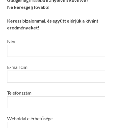
Google legfrissebb irányelveit követve?
Ne keresgélj tovább!
Keress bizalommal, és együtt elérjük a kívánt
eredményeket!
Név
E-mail cím
Telefonszám
Weboldal elérhetősége