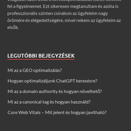
fel a figyelmemet. Ezt sikeresen megtanultam és azóta is
professzionális szinten csinálom az ügyfeleim nagy
örömére és elégedettségére, mivel nekem az ügyfeleim az
elsők.
LEGUTÓBBI BEJEGYZÉSEK
Mi az a GEO optimalizálás?
Hogyan optimalizáljunk ChatGPT keresésre?
Mi az a domain authority és hogyan növelhető?
Mi az a canonical tag és hogyan használd?
Core Web Vitals – Mit jelent és hogyan javítható?