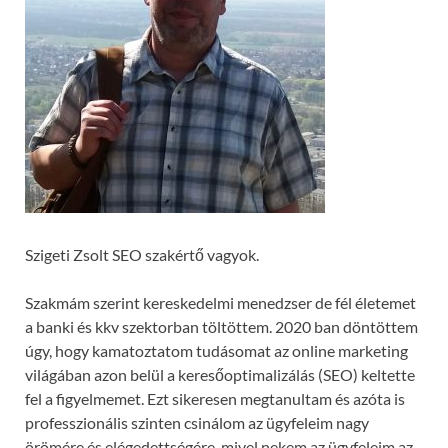
Szigeti Zsolt SEO szakértő vagyok.
Szakmám szerint kereskedelmi menedzser de fél életemet
a banki és kkv szektorban töltöttem. 2020 ban döntöttem
úgy, hogy kamatoztatom tudásomat az online marketing
világában azon belül a keresőoptimalizálás (SEO) keltette
fel a figyelmemet. Ezt sikeresen megtanultam és azóta is
professzionális szinten csinálom az ügyfeleim nagy
örömére és elégedettségére, mivel nekem az ügyfeleim az