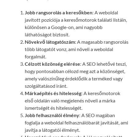
Jobb rangsorolás a keresőkben
: A weboldal
javított pozíciója a keresőmotorok találati listáin,
különösen a Google-on, ami nagyobb
láthatóságot biztosít.
Növekvő látogatószám
: A magasabb rangsorolás
több látogatót vonz, ami növeli a weboldal
forgalmát.
Célzott közönség elérése
: A SEO lehetővé teszi,
hogy pontosabban célozd meg azt a közönséget,
amely valószínűleg érdeklődik a terméked vagy
szolgáltatásod iránt.
Márkaépítés és hitelesség
: A keresőmotorok
első oldalán való megjelenés növeli a márka
ismertségét és hitelességét.
Jobb felhasználói élmény
: A SEO magában
foglalja a weboldal felhasználóbarát javítását, ami
javítja a látogatói élményt.