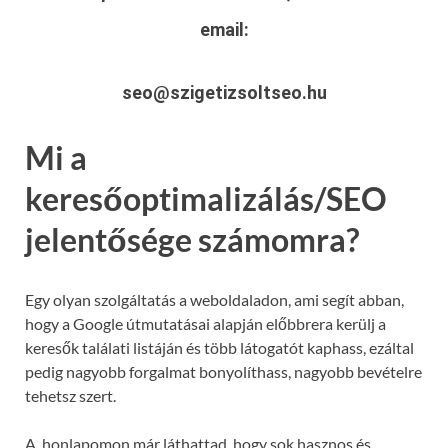
email:
seo@szigetizsoltseo.hu
Mi a
keresőoptimalizálás/SEO
jelentősége számomra?
Egy olyan szolgáltatás a weboldaladon, ami segít abban,
hogy a Google útmutatásai alapján előbbrera kerülj a
keresők találati listáján és több látogatót kaphass, ezáltal
pedig nagyobb forgalmat bonyolíthass, nagyobb bevételre
tehetsz szert.
A honlapomon már láthattad, hogy sok hasznos és