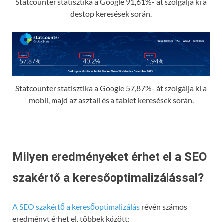
Statcounter statisztika a Google 91,61%- át szolgálja ki a
destop keresések során.
Statcounter statisztika a Google 57,87%- át szolgálja ki a
mobil, majd az asztali és a tablet keresések során.
Milyen eredményeket érhet el a SEO
szakértő a keresőoptimalizálással?
A SEO szakértő a keresőoptimalizálás
révén számos
eredményt érhet el, többek között: