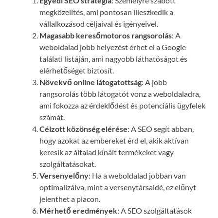
Egyedi SEO stratégia
: Személyre szabott
megközelítés, ami pontosan illeszkedik a
vállalkozásod céljaival és igényeivel.
Magasabb keresőmotoros rangsorolás
: A
weboldalad jobb helyezést érhet el a Google
találati listáján, ami nagyobb láthatóságot és
elérhetőséget biztosít.
Növekvő online látogatottság
: A jobb
rangsorolás több látogatót vonz a weboldaladra,
ami fokozza az érdeklődést és potenciális ügyfelek
számát.
Célzott közönség elérése
: A SEO segít abban,
hogy azokat az embereket érd el, akik aktívan
keresik az általad kínált termékeket vagy
szolgáltatásokat.
Versenyelőny
: Ha a weboldalad jobban van
optimalizálva, mint a versenytársaidé, ez előnyt
jelenthet a piacon.
Mérhető eredmények
: A SEO szolgáltatások