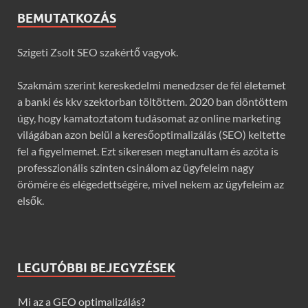
BEMUTATKOZÁS
Szigeti Zsolt SEO szakértő vagyok.
Szakmám szerint kereskedelmi menedzser de fél életemet
a banki és kkv szektorban töltöttem. 2020 ban döntöttem
úgy, hogy kamatoztatom tudásomat az online marketing
világában azon belül a keresőoptimalizálás (SEO) keltette
fel a figyelmemet. Ezt sikeresen megtanultam és azóta is
professzionális szinten csinálom az ügyfeleim nagy
örömére és elégedettségére, mivel nekem az ügyfeleim az
elsők.
LEGUTÓBBI BEJEGYZÉSEK
Mi az a GEO optimalizálás?