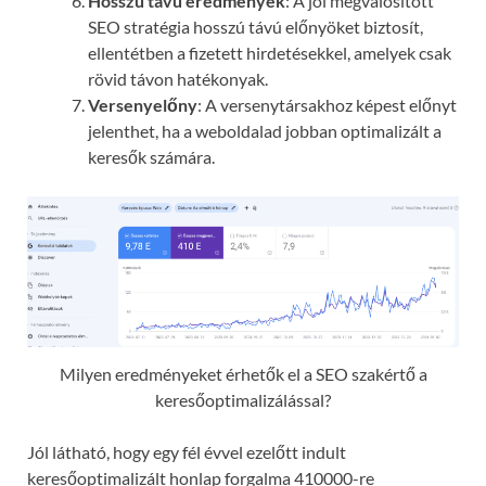
Hosszú távú eredmények
: A jól megvalósított
SEO stratégia hosszú távú előnyöket biztosít,
ellentétben a fizetett hirdetésekkel, amelyek csak
rövid távon hatékonyak.
Versenyelőny
: A versenytársakhoz képest előnyt
jelenthet, ha a weboldalad jobban optimalizált a
keresők számára.
Milyen eredményeket érhetők el a SEO szakértő a
keresőoptimalizálással?
Jól látható, hogy egy fél évvel ezelőtt indult
keresőoptimalizált honlap forgalma 410000-re