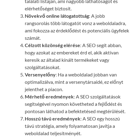
találati listáján, ami nagyobb láthatóságot és
elérhetőséget biztosít.
Növekvő online látogatottság
: A jobb
rangsorolás több látogatót vonz a weboldaladra,
ami fokozza az érdeklődést és potenciális ügyfelek
számát.
Célzott közönség elérése
: A SEO segít abban,
hogy azokat az embereket érd el, akik aktívan
keresik az általad kínált termékeket vagy
szolgáltatásokat.
Versenyelőny
: Ha a weboldalad jobban van
optimalizálva, mint a versenytársaidé, ez előnyt
jelenthet a piacon.
Mérhető eredmények
: A SEO szolgáltatások
segítségével nyomon követheted a fejlődést és
pontosan láthatod a befektetésed megtérülését.
Hosszú távú eredmények
: A SEO egy hosszú
távú stratégia, amely folyamatosan javítja a
weboldalad teljesítményét.