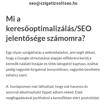
seo@szigetizsoltseo.hu
Mi a
keresőoptimalizálás/SEO
jelentősége számomra?
Egy olyan szolgáltatás a weboldaladon, ami segít abban,
hogy a Google útmutatásai alapján előbbrera kerülj a
keresők találati listáján és több látogatót kaphass, ezáltal
pedig nagyobb forgalmat bonyolíthass, nagyobb bevételre
tehetsz szert.
A honlapomon már láthattad, hogy sok hasznos és
azonnal alkalmazható tippet adtam neked. Ezek
megfogadásával javíthatod a keresőkben elért pozícióidat.