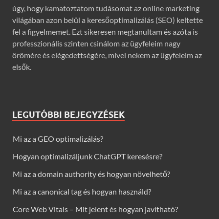
úgy, hogy kamatoztatom tudásomat az online marketing
világában azon belül a keresőoptimalizálás (SEO) keltette
fel a figyelmemet. Ezt sikeresen megtanultam és azóta is
professzionális szinten csinálom az ügyfeleim nagy
örömére és elégedettségére, mivel nekem az ügyfeleim az
elsők.
LEGUTÓBBI BEJEGYZÉSEK
Mi az a GEO optimalizálás?
Hogyan optimalizáljunk ChatGPT keresésre?
Mi az a domain authority és hogyan növelhető?
Mi az a canonical tag és hogyan használd?
Core Web Vitals – Mit jelent és hogyan javítható?