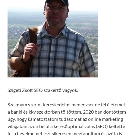
Szigeti Zsolt SEO szakértő vagyok.
Szakmám szerint kereskedelmi menedzser de fél életemet
a banki és kkv szektorban töltöttem. 2020 ban döntöttem
úgy, hogy kamatoztatom tudásomat az online marketing
világában azon belül a keresőoptimalizálás (SEO) keltette
fel a figyelmemet. Ezt sikeresen megtanultam és azóta is