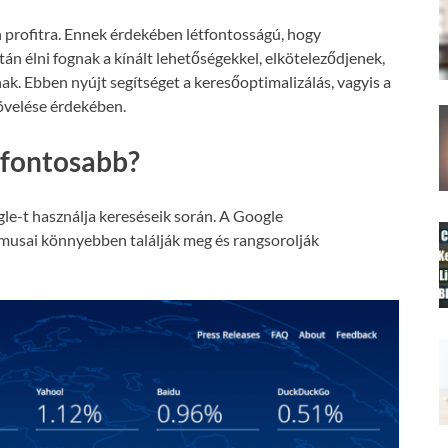
 profitra. Ennek érdekében létfontosságú, hogy
án élni fognak a kínált lehetőségekkel, elköteleződjenek,
nak. Ebben nyújt segítséget a keresőoptimalizálás, vagyis a
növelése érdekében.
gfontosabb?
le-t használja kereséseik során. A Google
tmusai könnyebben találják meg és rangsorolják