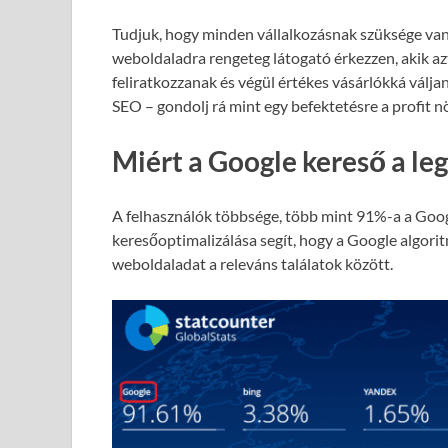
Tudjuk, hogy minden vállalkozásnak szüksége van
weboldaladra rengeteg látogató érkezzen, akik azt
feliratkozzanak és végül értékes vásárlókká válja
SEO – gondolj rá mint egy befektetésre a profit 
Miért a Google kereső a le
A felhasználók többsége, több mint 91%-a a Goog
keresőoptimalizálása segít, hogy a Google algori
weboldaladat a releváns találatok között.