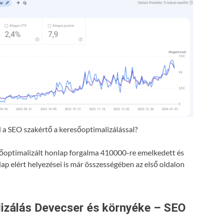
a SEO szakértő a keresőoptimalizálással?
resőoptimalizált honlap forgalma 410000-re emelkedett és
lap elért helyezései is már összességében az első oldalon
izálás Devecser és környéke – SEO