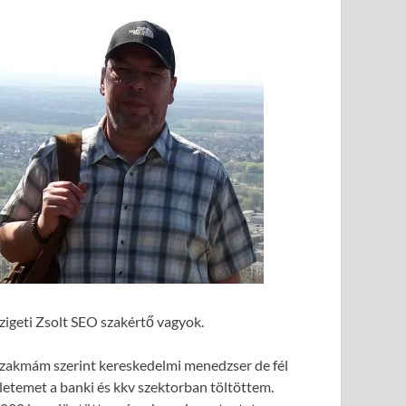
zigeti Zsolt SEO szakértő vagyok.
zakmám szerint kereskedelmi menedzser de fél
letemet a banki és kkv szektorban töltöttem.