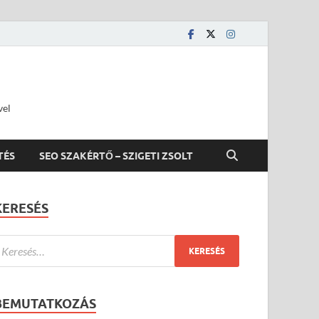
vel
TÉS
SEO SZAKÉRTŐ – SZIGETI ZSOLT
KERESÉS
BEMUTATKOZÁS