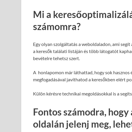
Mi a keresőoptimalizál
számomra?
Egy olyan szolgáltatás a weboldaladon, ami segít
a keresők találati listáján és több látogatót kap
bevételre tehetsz szert.
A honlapomon már láthattad, hogy sok hasznos é
megfogadásával javíthatod a keresőkben elért poz
Külön kérésre technikai megoldásokkal is a segít
Fontos számodra, hogy 
oldalán jelenj meg, leh