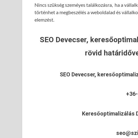
Nincs szükség szeméyes találkozásra, ha a vállalk
történhet a megbeszélés a weboldalad és vállalk
elemzést.
SEO Devecser, keresőoptimal
rövid határidőve
SEO Devecser, keresőoptimali
+36-
Keresőoptimalizálás 
seo@szi