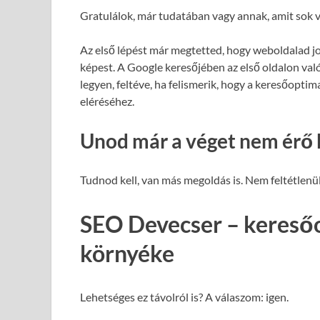
Gratulálok, már tudatában vagy annak, amit sok v
Az első lépést már megtetted, hogy weboldalad j
képest. A Google keresőjében az első oldalon val
legyen, feltéve, ha felismerik, hogy a keresőopti
eléréséhez.
Unod már a véget nem érő 
Tudnod kell, van más megoldás is. Nem feltétlenül
SEO Devecser – keresőo
környéke
Lehetséges ez távolról is? A válaszom: igen.