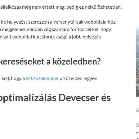
állalkozás még nem értett meg, pedig ez nélkülözhetetlen.
obb helyezést szerezzen a versenytársak weboldalaihoz
ó megjelenés minden cég számára fontos cél kell hogy
malizált weboldal kulcsfontosságú a jobb helyezés
kereséseket a közeledben?
 kell, hogy a
SEO szakember
a közelben legyen.
ptimalizálás Devecser és
S
S
é