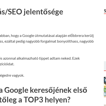
ás/SEO jelentősége
 abban, hogy a Google útmutatásai alapján előbbrera kerülj
hass, ezáltal pedig nagyobb forgalmat bonyolíthass, nagyobb
s azonnal alkalmazható tippet adtam neked. Ezek
ícióidat.
ségedre vagyok.
a Google keresőjének első
etőleg a TOP3 helyen?