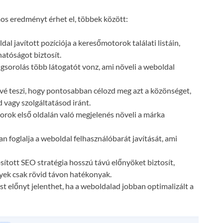
s eredményt érhet el, többek között:
dal javított pozíciója a keresőmotorok találati listáin,
atóságot biztosít.
gsorolás több látogatót vonz, ami növeli a weboldal
vé teszi, hogy pontosabban célozd meg azt a közönséget,
 vagy szolgáltatásod iránt.
orok első oldalán való megjelenés növeli a márka
n foglalja a weboldal felhasználóbarát javítását, ami
ósított SEO stratégia hosszú távú előnyöket biztosít,
lyek csak rövid távon hatékonyak.
t előnyt jelenthet, ha a weboldalad jobban optimalizált a