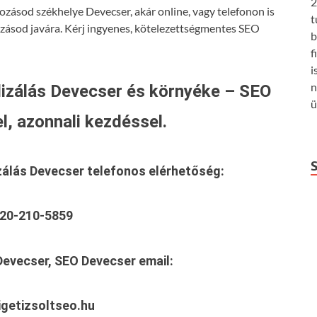
2
ozásod székhelye Devecser, akár online, vagy telefonon is
t
ozásod javára. Kérj ingyenes, kötelezettségmentes SEO
b
f
i
n
izálás Devecser és környéke – SEO
ü
l, azonnali kezdéssel.
zálás Devecser
telefonos elérhetőség:
20-210-5859
Devecser, SEO Devecser
email:
getizsoltseo.hu