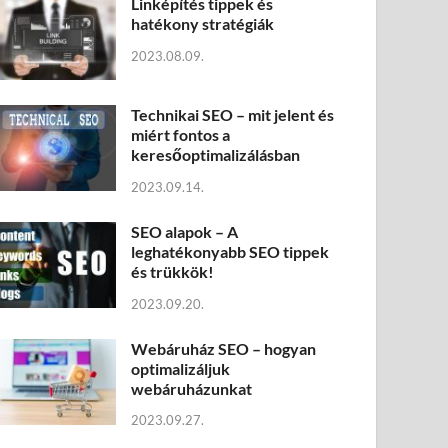
Linképítés tippek és
hatékony stratégiák
2023.08.09.
Technikai SEO – mit jelent és
miért fontos a
keresőoptimalizálásban
2023.09.14.
SEO alapok – A
leghatékonyabb SEO tippek
és trükkök!
2023.09.20.
Webáruház SEO – hogyan
optimalizáljuk
webáruházunkat
2023.09.27.