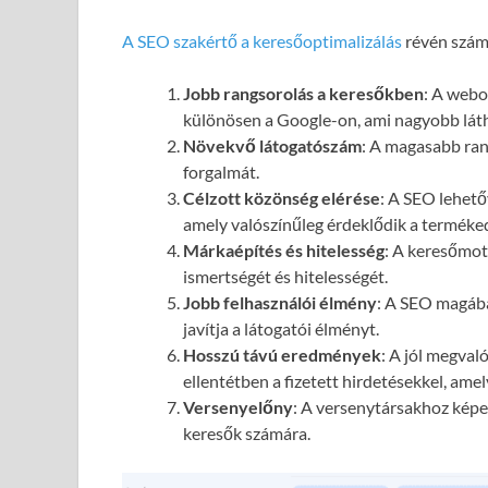
A SEO szakértő a keresőoptimalizálás
révén számo
Jobb rangsorolás a keresőkben
: A webol
különösen a Google-on, ami nagyobb láth
Növekvő látogatószám
: A magasabb ran
forgalmát.
Célzott közönség elérése
: A SEO lehető
amely valószínűleg érdeklődik a terméked
Márkaépítés és hitelesség
: A keresőmot
ismertségét és hitelességét.
Jobb felhasználói élmény
: A SEO magába
javítja a látogatói élményt.
Hosszú távú eredmények
: A jól megval
ellentétben a fizetett hirdetésekkel, ame
Versenyelőny
: A versenytársakhoz képes
keresők számára.