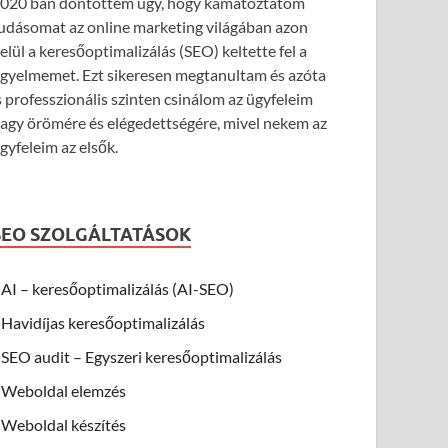
020 ban döntöttem úgy, hogy kamatoztatom
udásomat az online marketing világában azon
elül a keresőoptimalizálás (SEO) keltette fel a
igyelmemet. Ezt sikeresen megtanultam és azóta
s professzionális szinten csinálom az ügyfeleim
agy örömére és elégedettségére, mivel nekem az
gyfeleim az elsők.
SEO SZOLGÁLTATÁSOK
AI – keresőoptimalizálás (AI-SEO)
Havidíjas keresőoptimalizálás
SEO audit – Egyszeri keresőoptimalizálás
Weboldal elemzés
Weboldal készítés