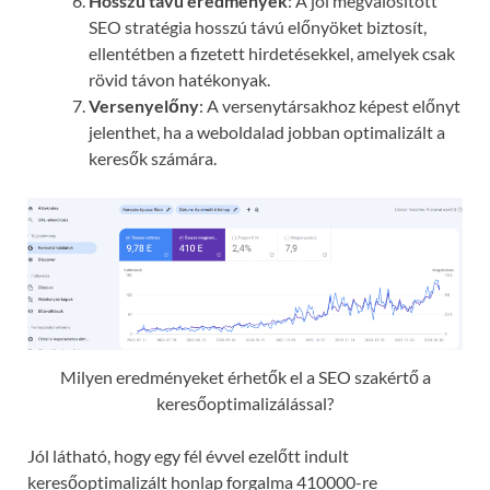
Hosszú távú eredmények
: A jól megvalósított
SEO stratégia hosszú távú előnyöket biztosít,
ellentétben a fizetett hirdetésekkel, amelyek csak
rövid távon hatékonyak.
Versenyelőny
: A versenytársakhoz képest előnyt
jelenthet, ha a weboldalad jobban optimalizált a
keresők számára.
Milyen eredményeket érhetők el a SEO szakértő a
keresőoptimalizálással?
Jól látható, hogy egy fél évvel ezelőtt indult
keresőoptimalizált honlap forgalma 410000-re