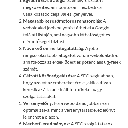
Egyedi SEO stratégia
: Személyre szabott
megközelítés, ami pontosan illeszkedik a
vállalkozásod céljaival és igényeivel.
Magasabb keresőmotoros rangsorolás
: A
weboldalad jobb helyezést érhet el a Google
találati listáján, ami nagyobb láthatóságot és
elérhetőséget biztosít.
Növekvő online látogatottság
: A jobb
rangsorolás több látogatót vonz a weboldaladra,
ami fokozza az érdeklődést és potenciális ügyfelek
számát.
Célzott közönség elérése
: A SEO segít abban,
hogy azokat az embereket érd el, akik aktívan
keresik az általad kínált termékeket vagy
szolgáltatásokat.
Versenyelőny
: Ha a weboldalad jobban van
optimalizálva, mint a versenytársaidé, ez előnyt
jelenthet a piacon.
Mérhető eredmények
: A SEO szolgáltatások