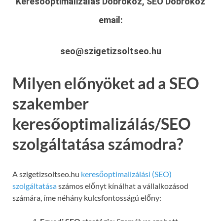
Keresőoptimalizálás Döbrököz, SEO Döbrököz
email:
seo@szigetizsoltseo.hu
Milyen előnyöket ad a SEO
szakember
keresőoptimalizálás/SEO
szolgáltatása számodra?
A szigetizsoltseo.hu
keresőoptimalizálási (SEO)
szolgáltatása
számos előnyt kínálhat a vállalkozásod
számára, íme néhány kulcsfontosságú előny: