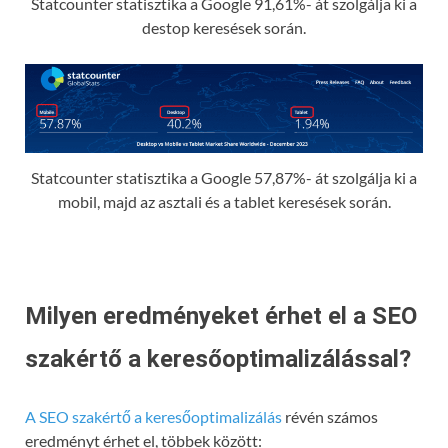
Statcounter statisztika a Google 91,61%- át szolgálja ki a
destop keresések során.
Statcounter statisztika a Google 57,87%- át szolgálja ki a
mobil, majd az asztali és a tablet keresések során.
Milyen eredményeket érhet el a SEO
szakértő a keresőoptimalizálással?
A SEO szakértő a keresőoptimalizálás
révén számos
eredményt érhet el, többek között: