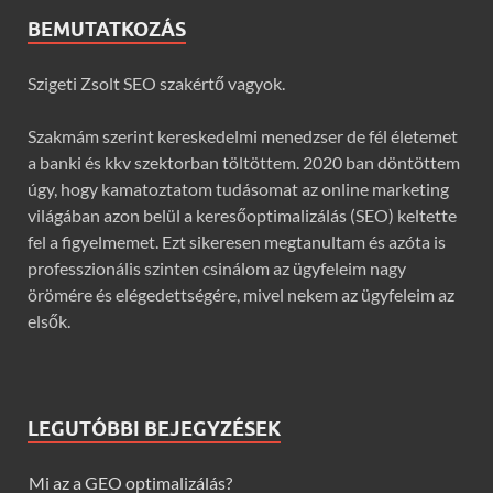
BEMUTATKOZÁS
Szigeti Zsolt SEO szakértő vagyok.
Szakmám szerint kereskedelmi menedzser de fél életemet
a banki és kkv szektorban töltöttem. 2020 ban döntöttem
úgy, hogy kamatoztatom tudásomat az online marketing
világában azon belül a keresőoptimalizálás (SEO) keltette
fel a figyelmemet. Ezt sikeresen megtanultam és azóta is
professzionális szinten csinálom az ügyfeleim nagy
örömére és elégedettségére, mivel nekem az ügyfeleim az
elsők.
LEGUTÓBBI BEJEGYZÉSEK
Mi az a GEO optimalizálás?