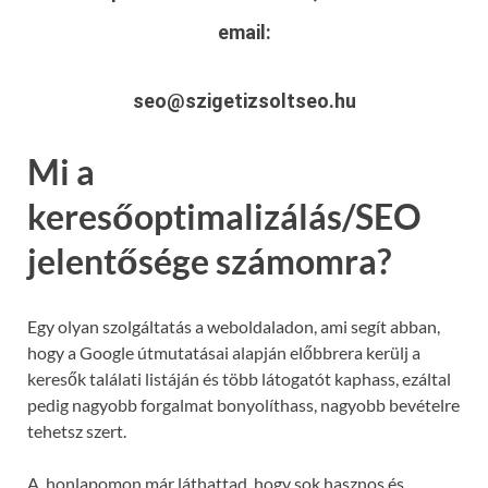
email:
seo@szigetizsoltseo.hu
Mi a
keresőoptimalizálás/SEO
jelentősége számomra?
Egy olyan szolgáltatás a weboldaladon, ami segít abban,
hogy a Google útmutatásai alapján előbbrera kerülj a
keresők találati listáján és több látogatót kaphass, ezáltal
pedig nagyobb forgalmat bonyolíthass, nagyobb bevételre
tehetsz szert.
A honlapomon már láthattad, hogy sok hasznos és