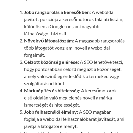
Jobb rangsorolás a keresőkben
: A weboldal
javított pozíciója a keresőmotorok találati listáin,
különösen a Google-on, ami nagyobb
láthatóságot biztosít.
Növekvő látogatószám
: A magasabb rangsorolás
több látogatót vonz, ami növeli a weboldal
forgalmát.
Célzott közönség elérése
: A SEO lehetővé teszi,
hogy pontosabban célozd meg azt a közönséget,
amely valószínűleg érdeklődik a terméked vagy
szolgáltatásod iránt.
Márkaépítés és hitelesség
: A keresőmotorok
első oldalán való megjelenés növeli a márka
ismertségét és hitelességét.
Jobb felhasználói élmény
: A SEO magában
foglalja a weboldal felhasználóbarát javítását, ami
javítja a látogatói élményt.