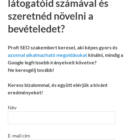
látogatóid számával és
szeretnéd növelni a
bevételedet?
Profi SEO szakembert keresel, aki képes gyors és
azonnal alkalmazható megoldásokat
kínálni, mindig a
Google legfrissebb irányelveit követve?
Ne keresgélj tovább!
Keress bizalommal, és együtt elérjük a kívánt
eredményeket!
Név
E-mail cím