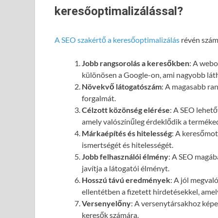
keresőoptimalizálással?
A SEO szakértő a keresőoptimalizálás
révén számo
Jobb rangsorolás a keresőkben
: A webol
különösen a Google-on, ami nagyobb láth
Növekvő látogatószám
: A magasabb ran
forgalmát.
Célzott közönség elérése
: A SEO lehető
amely valószínűleg érdeklődik a terméked
Márkaépítés és hitelesség
: A keresőmot
ismertségét és hitelességét.
Jobb felhasználói élmény
: A SEO magába
javítja a látogatói élményt.
Hosszú távú eredmények
: A jól megval
ellentétben a fizetett hirdetésekkel, ame
Versenyelőny
: A versenytársakhoz képes
keresők számára.