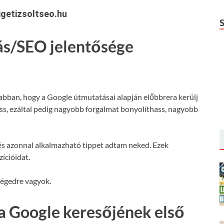
getizsoltseo.hu
ás/SEO jelentősége
 abban, hogy a Google útmutatásai alapján előbbrera kerülj
hass, ezáltal pedig nagyobb forgalmat bonyolíthass, nagyobb
s azonnal alkalmazható tippet adtam neked. Ezek
ícióidat.
ségedre vagyok.
a Google keresőjének első