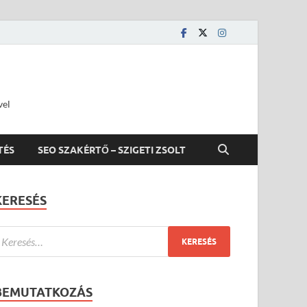
vel
TÉS
SEO SZAKÉRTŐ – SZIGETI ZSOLT
KERESÉS
BEMUTATKOZÁS