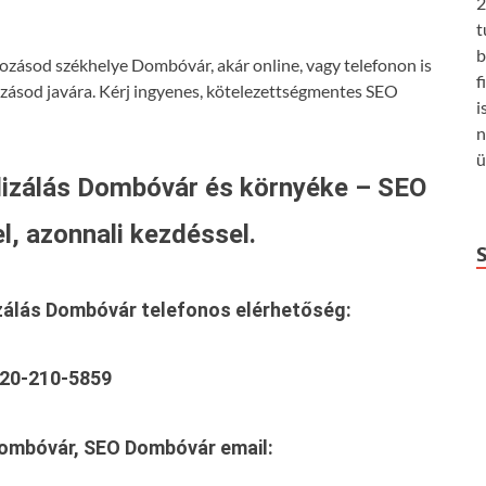
2
t
b
kozásod székhelye Dombóvár, akár online, vagy telefonon is
f
ozásod javára. Kérj ingyenes, kötelezettségmentes SEO
i
n
ü
izálás Dombóvár és környéke – SEO
l, azonnali kezdéssel.
zálás Dombóvár
telefonos elérhetőség:
20-210-5859
Dombóvár, SEO Dombóvár
email: