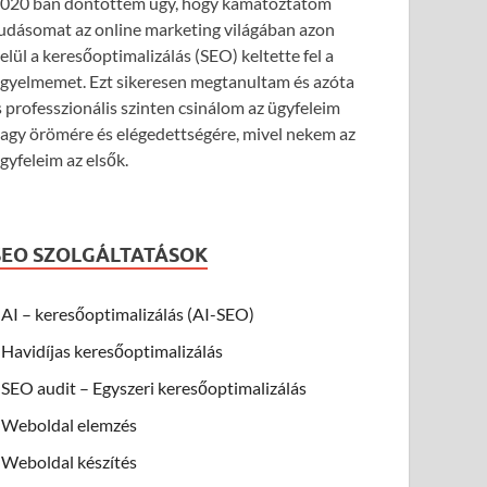
020 ban döntöttem úgy, hogy kamatoztatom
udásomat az online marketing világában azon
elül a keresőoptimalizálás (SEO) keltette fel a
igyelmemet. Ezt sikeresen megtanultam és azóta
s professzionális szinten csinálom az ügyfeleim
agy örömére és elégedettségére, mivel nekem az
gyfeleim az elsők.
SEO SZOLGÁLTATÁSOK
AI – keresőoptimalizálás (AI-SEO)
Havidíjas keresőoptimalizálás
SEO audit – Egyszeri keresőoptimalizálás
Weboldal elemzés
Weboldal készítés