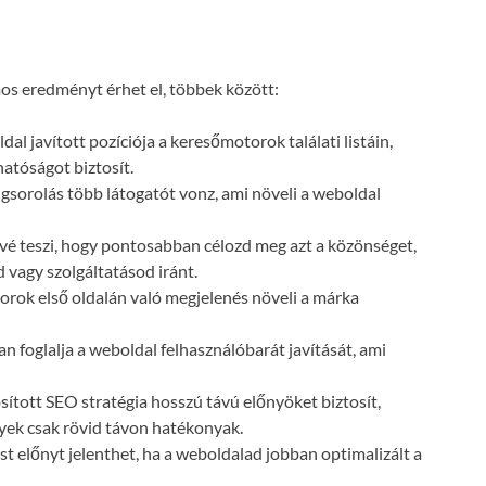
s eredményt érhet el, többek között:
dal javított pozíciója a keresőmotorok találati listáin,
atóságot biztosít.
gsorolás több látogatót vonz, ami növeli a weboldal
vé teszi, hogy pontosabban célozd meg azt a közönséget,
 vagy szolgáltatásod iránt.
orok első oldalán való megjelenés növeli a márka
n foglalja a weboldal felhasználóbarát javítását, ami
ósított SEO stratégia hosszú távú előnyöket biztosít,
lyek csak rövid távon hatékonyak.
t előnyt jelenthet, ha a weboldalad jobban optimalizált a