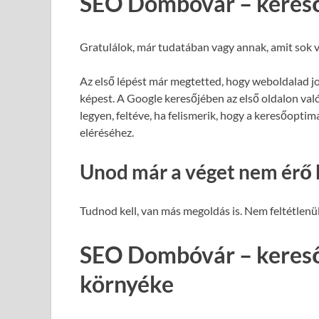
SEO Dombóvár – keres
Gratulálok, már tudatában vagy annak, amit sok v
Az első lépést már megtetted, hogy weboldalad j
képest. A Google keresőjében az első oldalon val
legyen, feltéve, ha felismerik, hogy a keresőopti
eléréséhez.
Unod már a véget nem érő 
Tudnod kell, van más megoldás is. Nem feltétlenül
SEO Dombóvár – kereső
környéke