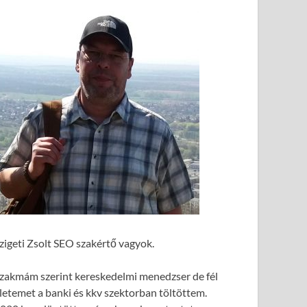
zigeti Zsolt SEO szakértő vagyok.
zakmám szerint kereskedelmi menedzser de fél
letemet a banki és kkv szektorban töltöttem.