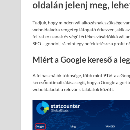
oldalán jelenj meg, leh
Tudjuk, hogy minden vállalkozásnak szüksége van
weboldaladra rengeteg látogató érkezzen, akik azt
feliratkozzanak és végül értékes vásárlókká válja
SEO – gondolj rá mint egy befektetésre a profit 
Miért a Google kereső a le
A felhasználók többsége, több mint 91%-a a Goog
keresőoptimalizálása segít, hogy a Google algori
weboldaladat a releváns találatok között.