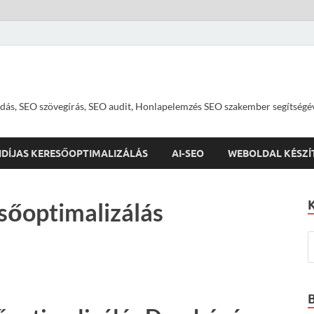
dás, SEO szövegírás, SEO audit, Honlapelemzés SEO szakember segítségé
IDÍJAS KERESŐOPTIMALIZÁLÁS
AI-SEO
WEBOLDAL KÉSZÍ
őoptimalizálás