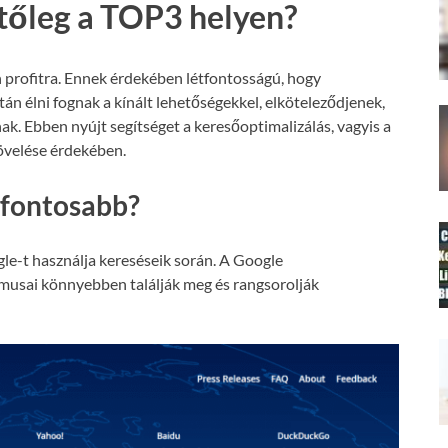
etőleg a TOP3 helyen?
 profitra. Ennek érdekében létfontosságú, hogy
án élni fognak a kínált lehetőségekkel, elköteleződjenek,
nak. Ebben nyújt segítséget a keresőoptimalizálás, vagyis a
növelése érdekében.
gfontosabb?
le-t használja kereséseik során. A Google
tmusai könnyebben találják meg és rangsorolják