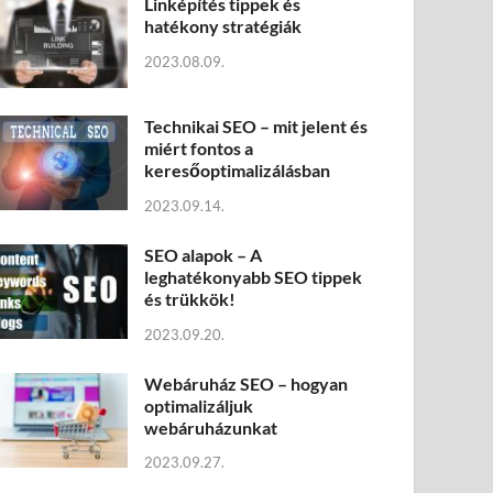
Linképítés tippek és
hatékony stratégiák
2023.08.09.
Technikai SEO – mit jelent és
miért fontos a
keresőoptimalizálásban
2023.09.14.
SEO alapok – A
leghatékonyabb SEO tippek
és trükkök!
2023.09.20.
Webáruház SEO – hogyan
optimalizáljuk
webáruházunkat
2023.09.27.