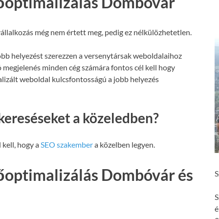
őoptimalizálás Dombóvár
állalkozás még nem értett meg, pedig ez nélkülözhetetlen.
obb helyezést szerezzen a versenytársak weboldalaihoz
ó megjelenés minden cég számára fontos cél kell hogy
malizált weboldal kulcsfontosságú a jobb helyezés
kereséseket a közeledben?
 kell, hogy a
SEO szakember
a közelben legyen.
optimalizálás Dombóvár és
S
S
é