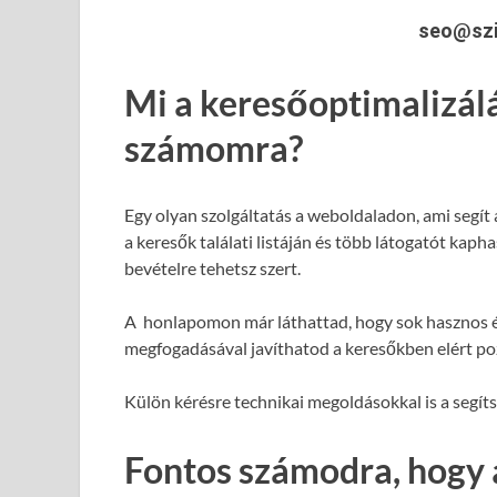
seo@szi
Mi a keresőoptimalizál
számomra?
Egy olyan szolgáltatás a weboldaladon, ami segít
a keresők találati listáján és több látogatót kap
bevételre tehetsz szert.
A honlapomon már láthattad, hogy sok hasznos é
megfogadásával javíthatod a keresőkben elért poz
Külön kérésre technikai megoldásokkal is a segít
Fontos számodra, hogy 