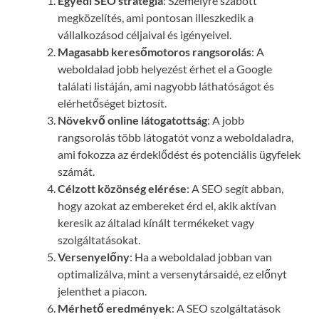
Egyedi SEO stratégia
: Személyre szabott
megközelítés, ami pontosan illeszkedik a
vállalkozásod céljaival és igényeivel.
Magasabb keresőmotoros rangsorolás
: A
weboldalad jobb helyezést érhet el a Google
találati listáján, ami nagyobb láthatóságot és
elérhetőséget biztosít.
Növekvő online látogatottság
: A jobb
rangsorolás több látogatót vonz a weboldaladra,
ami fokozza az érdeklődést és potenciális ügyfelek
számát.
Célzott közönség elérése
: A SEO segít abban,
hogy azokat az embereket érd el, akik aktívan
keresik az általad kínált termékeket vagy
szolgáltatásokat.
Versenyelőny
: Ha a weboldalad jobban van
optimalizálva, mint a versenytársaidé, ez előnyt
jelenthet a piacon.
Mérhető eredmények
: A SEO szolgáltatások