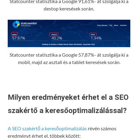
Statcounter statisztika a Google 91,61%- át szolgálja ki a
destop keresések során.
Statcounter statisztika a Google 57,87%- át szolgálja ki a
mobil, majd az asztali és a tablet keresések során.
Milyen eredményeket érhet el a SEO
szakértő a keresőoptimalizálással?
A SEO szakértő a keresőoptimalizálás
révén számos
eredményt érhet el, többek között: