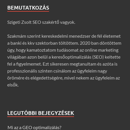
BEMUTATKOZÁS
Szigeti Zsolt SEO szakértő vagyok.
Szakmám szerint kereskedelmi menedzser de fél életemet
a banki és kkv szektorban töltöttem. 2020 ban döntöttem
úgy, hogy kamatoztatom tudásomat az online marketing
világában azon belül a keresőoptimalizálás (SEO) keltette
fel a figyelmemet. Ezt sikeresen megtanultam és azóta is
professzionális szinten csinálom az ügyfeleim nagy
örömére és elégedettségére, mivel nekem az ügyfeleim az
elsők.
LEGUTÓBBI BEJEGYZÉSEK
Mi az a GEO optimalizálás?