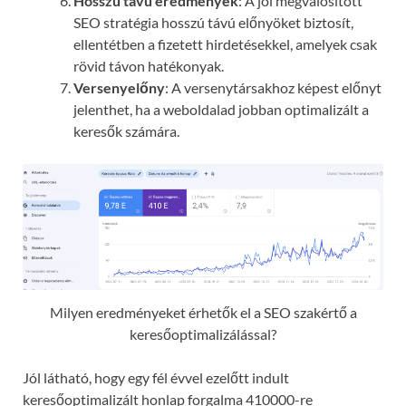
Hosszú távú eredmények
: A jól megvalósított
SEO stratégia hosszú távú előnyöket biztosít,
ellentétben a fizetett hirdetésekkel, amelyek csak
rövid távon hatékonyak.
Versenyelőny
: A versenytársakhoz képest előnyt
jelenthet, ha a weboldalad jobban optimalizált a
keresők számára.
Milyen eredményeket érhetők el a SEO szakértő a
keresőoptimalizálással?
Jól látható, hogy egy fél évvel ezelőtt indult
keresőoptimalizált honlap forgalma 410000-re