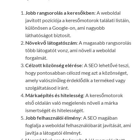
Jobb rangsorolás a keresőkben
: A weboldal
javított pozíciója a keresőmotorok találati listáin,
különösen a Google-on, ami nagyobb
láthatóságot biztosít.
Növekvő látogatószám
: A magasabb rangsorolás
több látogatót vonz, ami növeli a weboldal
forgalmát.
Célzott közönség elérése
: A SEO lehetővé teszi,
hogy pontosabban célozd meg azt a közönséget,
amely valószínűleg érdeklődik a terméked vagy
szolgáltatásod iránt.
Márkaépítés és hitelesség
: A keresőmotorok
első oldalán való megjelenés növeli a márka
ismertségét és hitelességét.
Jobb felhasználói élmény
: A SEO magában
foglalja a weboldal felhasználóbarát javítását, ami
javítja a látogatói élményt.