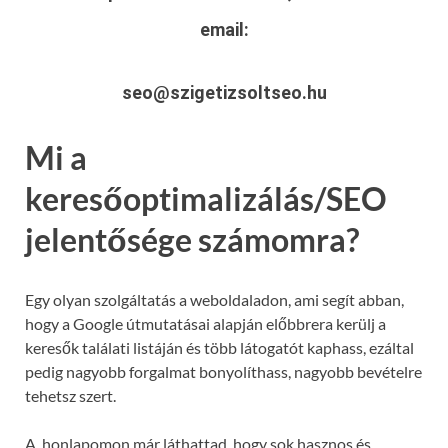
email:
seo@szigetizsoltseo.hu
Mi a
keresőoptimalizálás/SEO
jelentősége számomra?
Egy olyan szolgáltatás a weboldaladon, ami segít abban,
hogy a Google útmutatásai alapján előbbrera kerülj a
keresők találati listáján és több látogatót kaphass, ezáltal
pedig nagyobb forgalmat bonyolíthass, nagyobb bevételre
tehetsz szert.
A honlapomon már láthattad, hogy sok hasznos és