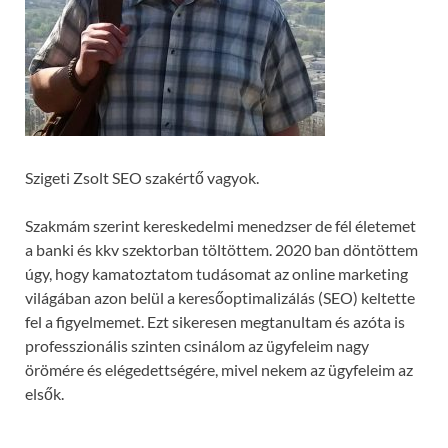
Szigeti Zsolt SEO szakértő vagyok.
Szakmám szerint kereskedelmi menedzser de fél életemet
a banki és kkv szektorban töltöttem. 2020 ban döntöttem
úgy, hogy kamatoztatom tudásomat az online marketing
világában azon belül a keresőoptimalizálás (SEO) keltette
fel a figyelmemet. Ezt sikeresen megtanultam és azóta is
professzionális szinten csinálom az ügyfeleim nagy
örömére és elégedettségére, mivel nekem az ügyfeleim az
elsők.