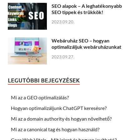
SEO alapok – A leghatékonyabb
SEO tippek és trükkök!
2023.09.20.
Webáruház SEO – hogyan
optimalizáljuk webáruházunkat
2023.09.27.
LEGUTÓBBI BEJEGYZÉSEK
Mi az a GEO optimalizálás?
Hogyan optimalizáljunk ChatGPT keresésre?
Mi az a domain authority és hogyan növelhető?
Mi az a canonical tag és hogyan használd?
Core Web Vitals – Mit jelent és hogyan javítható?