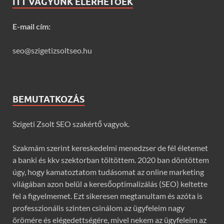
ITT VAGYUNK ELÉRHETŐEK
E-mail cím:
seo@szigetizsoltseo.hu
BEMUTATKOZÁS
Szigeti Zsolt SEO szakértő vagyok.
Szakmám szerint kereskedelmi menedzser de fél életemet
a banki és kkv szektorban töltöttem. 2020 ban döntöttem
úgy, hogy kamatoztatom tudásomat az online marketing
világában azon belül a keresőoptimalizálás (SEO) keltette
fel a figyelmemet. Ezt sikeresen megtanultam és azóta is
professzionális szinten csinálom az ügyfeleim nagy
örömére és elégedettségére, mivel nekem az ügyfeleim az