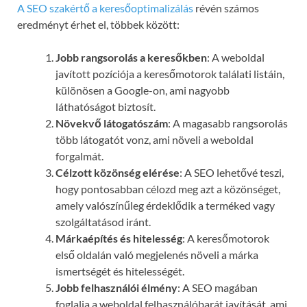
A SEO szakértő a keresőoptimalizálás
révén számos
eredményt érhet el, többek között:
Jobb rangsorolás a keresőkben
: A weboldal
javított pozíciója a keresőmotorok találati listáin,
különösen a Google-on, ami nagyobb
láthatóságot biztosít.
Növekvő látogatószám
: A magasabb rangsorolás
több látogatót vonz, ami növeli a weboldal
forgalmát.
Célzott közönség elérése
: A SEO lehetővé teszi,
hogy pontosabban célozd meg azt a közönséget,
amely valószínűleg érdeklődik a terméked vagy
szolgáltatásod iránt.
Márkaépítés és hitelesség
: A keresőmotorok
első oldalán való megjelenés növeli a márka
ismertségét és hitelességét.
Jobb felhasználói élmény
: A SEO magában
foglalja a weboldal felhasználóbarát javítását, ami