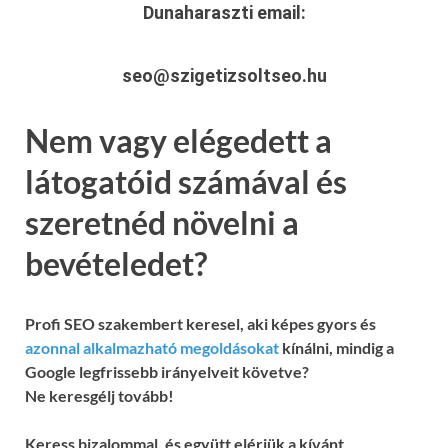
Dunaharaszti
email:
seo@szigetizsoltseo.hu
Nem vagy elégedett a
látogatóid számával és
szeretnéd növelni a
bevételedet?
Profi SEO szakembert keresel, aki képes gyors és
azonnal alkalmazható megoldásokat
kínálni, mindig a
Google legfrissebb irányelveit követve?
Ne keresgélj tovább!
Keress bizalommal, és együtt elérjük a kívánt