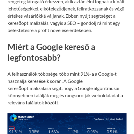
rengeteg látogató érkezzen, akik aztán élni fognak a kínált
lehetőségekkel, elköteleződjenek, feliratkozzanak és végül
értékes vásárlókká váljanak. Ebben nyújt segítséget a
keresőoptimalizálás, vagyis a SEO – gondolj rá mint egy
befektetésre a profit növelése érdekében.
Miért a Google kereső a
legfontosabb?
A felhasználók többsége, több mint 91%-a a Google-t
használja kereséseik során. A Google
keresőoptimalizálása segít, hogy a Google algoritmusai
könnyebben találják meg és rangsorolják weboldaladat a
releváns találatok között.