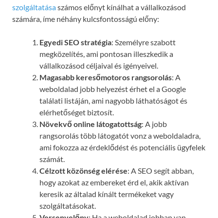
szolgáltatása
számos előnyt kínálhat a vállalkozásod
számára, íme néhány kulcsfontosságú előny:
Egyedi SEO stratégia
: Személyre szabott
megközelítés, ami pontosan illeszkedik a
vállalkozásod céljaival és igényeivel.
Magasabb keresőmotoros rangsorolás
: A
weboldalad jobb helyezést érhet el a Google
találati listáján, ami nagyobb láthatóságot és
elérhetőséget biztosít.
Növekvő online látogatottság
: A jobb
rangsorolás több látogatót vonz a weboldaladra,
ami fokozza az érdeklődést és potenciális ügyfelek
számát.
Célzott közönség elérése
: A SEO segít abban,
hogy azokat az embereket érd el, akik aktívan
keresik az általad kínált termékeket vagy
szolgáltatásokat.
Versenyelőny
: Ha a weboldalad jobban van