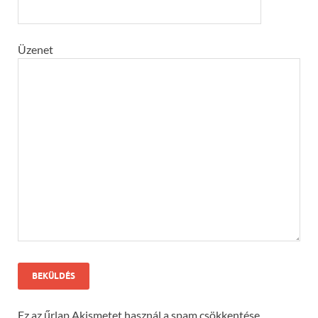
Üzenet
Ez az űrlap Akismetet használ a spam csökkentése