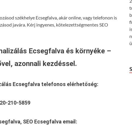
2
t
b
ozásod székhelye Ecsegfalva, akár online, vagy telefonon is
f
ozásod javára. Kérj ingyenes, kötelezettségmentes SEO
i
n
ü
alizálás Ecsegfalva és környéke –
vel, azonnali kezdéssel.
zálás Ecsegfalva
telefonos elérhetőség:
20-210-5859
segfalva, SEO Ecsegfalva
email: