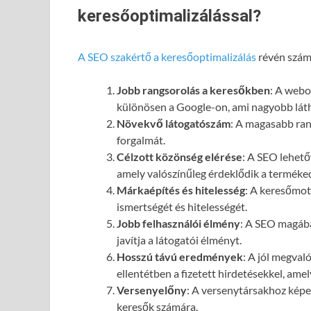
keresőoptimalizálással?
A SEO szakértő a keresőoptimalizálás
révén számo
Jobb rangsorolás a keresőkben
: A webol
különösen a Google-on, ami nagyobb láth
Növekvő látogatószám
: A magasabb ran
forgalmát.
Célzott közönség elérése
: A SEO lehető
amely valószínűleg érdeklődik a terméked
Márkaépítés és hitelesség
: A keresőmot
ismertségét és hitelességét.
Jobb felhasználói élmény
: A SEO magába
javítja a látogatói élményt.
Hosszú távú eredmények
: A jól megval
ellentétben a fizetett hirdetésekkel, ame
Versenyelőny
: A versenytársakhoz képes
keresők számára.