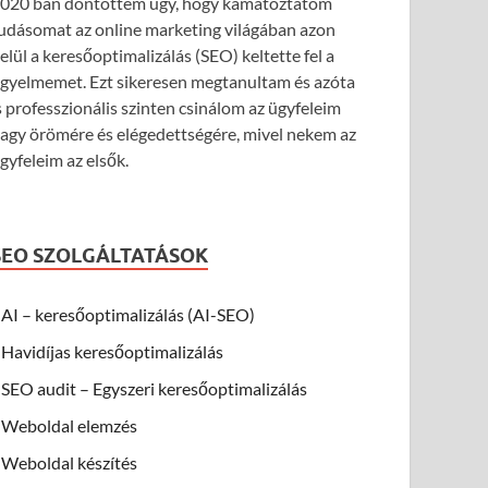
020 ban döntöttem úgy, hogy kamatoztatom
udásomat az online marketing világában azon
elül a keresőoptimalizálás (SEO) keltette fel a
igyelmemet. Ezt sikeresen megtanultam és azóta
s professzionális szinten csinálom az ügyfeleim
agy örömére és elégedettségére, mivel nekem az
gyfeleim az elsők.
SEO SZOLGÁLTATÁSOK
AI – keresőoptimalizálás (AI-SEO)
Havidíjas keresőoptimalizálás
SEO audit – Egyszeri keresőoptimalizálás
Weboldal elemzés
Weboldal készítés