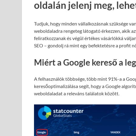
oldalán jelenj meg, leh
Tudjuk, hogy minden vállalkozásnak szüksége van
weboldaladra rengeteg látogató érkezzen, akik azt
feliratkozzanak és végül értékes vásárlókká válja
SEO – gondolj rá mint egy befektetésre a profit 
Miért a Google kereső a le
A felhasználók többsége, több mint 91%-a a Goog
keresőoptimalizálása segít, hogy a Google algori
weboldaladat a releváns találatok között.