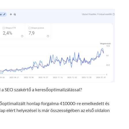
a SEO szakértő a keresőoptimalizálással?
resőoptimalizált honlap forgalma 410000-re emelkedett és
lap elért helyezései is már összességében az első oldalon