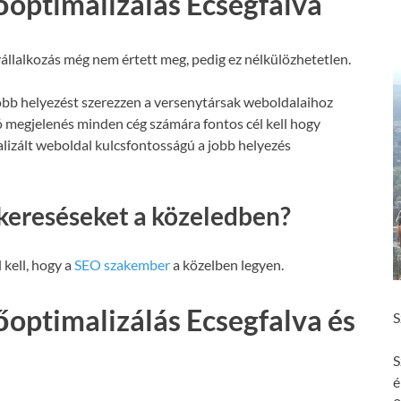
őoptimalizálás Ecsegfalva
állalkozás még nem értett meg, pedig ez nélkülözhetetlen.
obb helyezést szerezzen a versenytársak weboldalaihoz
ó megjelenés minden cég számára fontos cél kell hogy
malizált weboldal kulcsfontosságú a jobb helyezés
kereséseket a közeledben?
 kell, hogy a
SEO szakember
a közelben legyen.
őoptimalizálás Ecsegfalva és
S
S
é