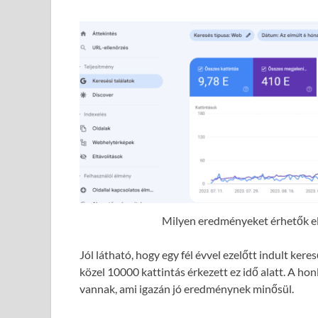
Milyen eredményeket érhetők el 
Jól látható, hogy egy fél évvel ezelőtt indult ke
közel 10000 kattintás érkezett ez idő alatt. A hon
vannak, ami igazán jó eredménynek minősül.