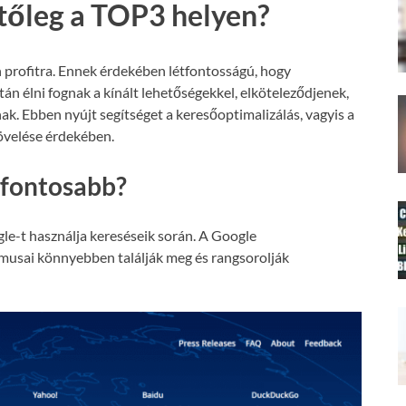
etőleg a TOP3 helyen?
 profitra. Ennek érdekében létfontosságú, hogy
án élni fognak a kínált lehetőségekkel, elköteleződjenek,
nak. Ebben nyújt segítséget a keresőoptimalizálás, vagyis a
növelése érdekében.
gfontosabb?
le-t használja kereséseik során. A Google
tmusai könnyebben találják meg és rangsorolják