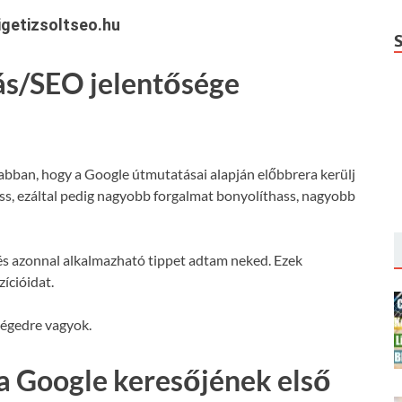
getizsoltseo.hu
ás/SEO jelentősége
 abban, hogy a Google útmutatásai alapján előbbrera kerülj
hass, ezáltal pedig nagyobb forgalmat bonyolíthass, nagyobb
s azonnal alkalmazható tippet adtam neked. Ezek
ícióidat.
ségedre vagyok.
a Google keresőjének első