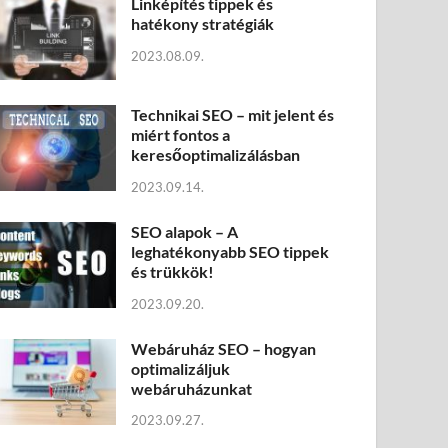
Linképítés tippek és
hatékony stratégiák
2023.08.09.
Technikai SEO – mit jelent és
miért fontos a
keresőoptimalizálásban
2023.09.14.
SEO alapok – A
leghatékonyabb SEO tippek
és trükkök!
2023.09.20.
Webáruház SEO – hogyan
optimalizáljuk
webáruházunkat
2023.09.27.