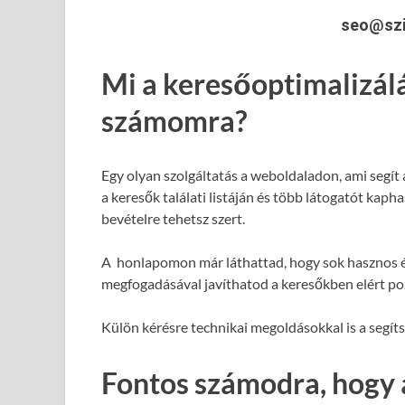
seo@szi
Mi a keresőoptimalizál
számomra?
Egy olyan szolgáltatás a weboldaladon, ami segít
a keresők találati listáján és több látogatót kap
bevételre tehetsz szert.
A honlapomon már láthattad, hogy sok hasznos é
megfogadásával javíthatod a keresőkben elért poz
Külön kérésre technikai megoldásokkal is a segít
Fontos számodra, hogy 