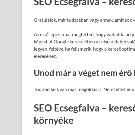
SEO Ecsegfalva – keres
Gratulálok, már tudatában vagy annak, amit sok v
Az első lépést már megtetted, hogy weboldalad j
képest. A Google keresőjében az első oldalon val
legyen, feltéve, ha felismerik, hogy a keresőopti
eléréséhez.
Unod már a véget nem érő 
Tudnod kell, van más megoldás is. Nem feltétlenül
SEO Ecsegfalva – keres
környéke