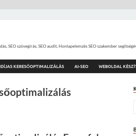
dás, SEO szövegírás, SEO audit, Honlapelemzés SEO szakember segítségé
IDÍJAS KERESŐOPTIMALIZÁLÁS
AI-SEO
WEBOLDAL KÉSZÍ
sőoptimalizálás