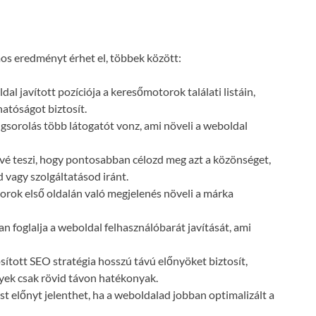
s eredményt érhet el, többek között:
dal javított pozíciója a keresőmotorok találati listáin,
atóságot biztosít.
gsorolás több látogatót vonz, ami növeli a weboldal
vé teszi, hogy pontosabban célozd meg azt a közönséget,
 vagy szolgáltatásod iránt.
orok első oldalán való megjelenés növeli a márka
n foglalja a weboldal felhasználóbarát javítását, ami
ósított SEO stratégia hosszú távú előnyöket biztosít,
lyek csak rövid távon hatékonyak.
t előnyt jelenthet, ha a weboldalad jobban optimalizált a