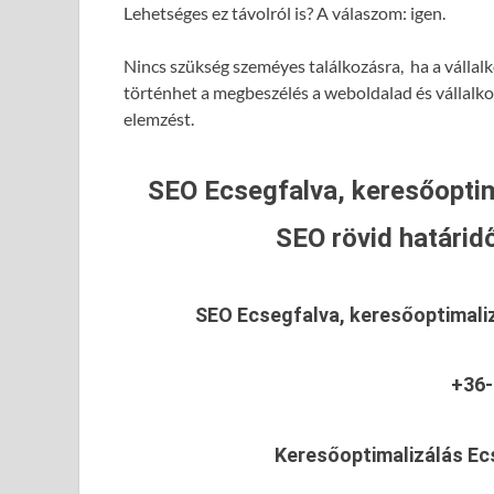
Lehetséges ez távolról is? A válaszom: igen.
Nincs szükség szeméyes találkozásra, ha a vállalk
történhet a megbeszélés a weboldalad és vállalk
elemzést.
SEO Ecsegfalva, keresőoptim
SEO rövid határidő
SEO Ecsegfalva, keresőoptimali
+36-
Keresőoptimalizálás Ec