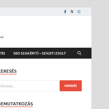
vel
TÉS
SEO SZAKÉRTŐ – SZIGETI ZSOLT
KERESÉS
BEMUTATKOZÁS