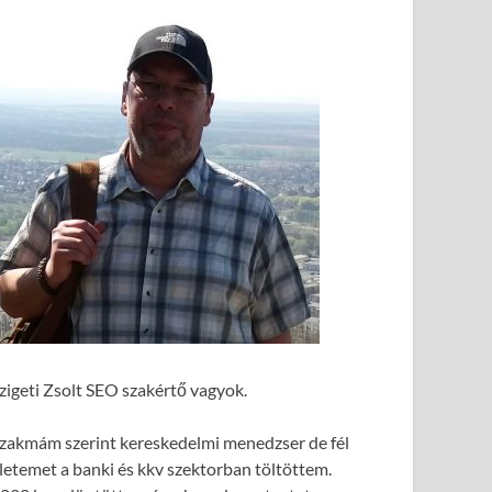
zigeti Zsolt SEO szakértő vagyok.
zakmám szerint kereskedelmi menedzser de fél
letemet a banki és kkv szektorban töltöttem.