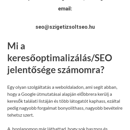
email:
seo@szigetizsoltseo.hu
Mi a
keresőoptimalizálás/SEO
jelentősége számomra?
Egy olyan szolgáltatás a weboldaladon, ami segít abban,
hogy a Google útmutatásai alapján előbbrera kerülj a
keresők találati listáján és több látogatót kaphass, ezáltal
pedig nagyobb forgalmat bonyolíthass, nagyobb bevételre
tehetsz szert.
A honlapomon már láthattad, hogy sok hasznos és